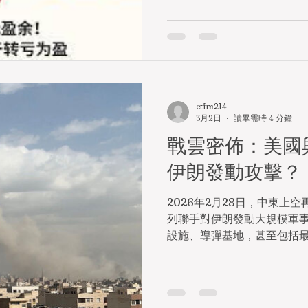
政預算案》。財政司司長陳
體，解說政府如何應對這場
濟的衝擊 。 直接衝擊有限
來看，香港與伊朗的貿易規
據，香港對伊朗出口額僅約20
元），進口額更只有數百萬
ctfm214
涉伊業務的企業並不多 。因
3月2日
讀畢需時 4 分鐘
表示：「香港與伊朗直接貿
戰雲密佈：美國
香港構成「系統性」衝擊 。
面。陳茂波指出，戰事對環
伊朗發動攻擊？
計金融市場波動在所難免，
測 。這場衝突可能短期內影
2026年2月28日，中東上
的運輸成本 。對於剛剛擺脫
列聯手對伊朗發動大規模軍
言，這些宏觀變數正是新一
設施、導彈基地，甚至包括
險。 金融安全：香港作為「
。這場突如其來的攻擊，表
級，實則是多重矛盾交織下
因，讓華盛頓與特拉維夫聯
https://epaper.tkww.hk/