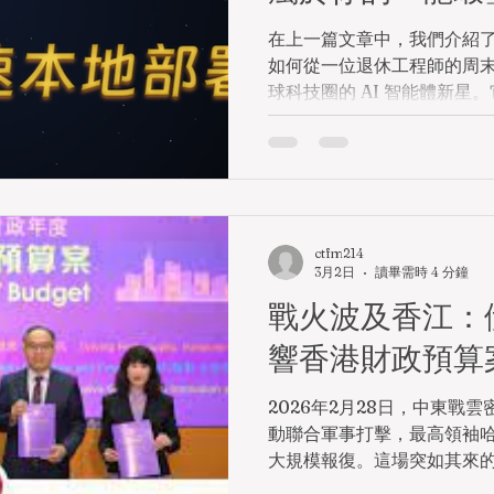
在上一篇文章中，我們介紹了 OpenCl
如何從一位退休工程師的周
球科技圈的 AI 智能體新星
在於打破了傳統 AI「只說
「動手跑腿」的數字員工。
Windows 電腦上養一隻
你一步步完成部署。 ⚠️ 行
前，有一個非常重要的提醒：O
的底層權限，這意味著它能
ctfm214
3月2日
讀畢需時 4 分鐘
在一定的風險。如果你的電
個人隱私， 強烈建議使用一
戰火波及香江：
租用一個雲端虛擬機器（VP
響香港財政預算
私，也能避免與現有工作環境發
Windows 🛠️ 第一階段
2026年2月28日，中東戰
們得先幫它鋪好安穩的窩。Op
動聯合軍事打擊，最高領袖
Node.js 環境，且要求版本在
大規模報復。這場突如其來
Node.js 全新安裝 ：前往 N
萬里之外的波斯高原，卻也