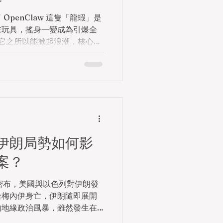
aw 這隻「龍蝦」是
末玩具，搖身一變成為引爆全
。它之所以能掀起浪潮，核心就
不幹」的壁壘，成為真正能幫你
如果你也心動了，想在自己的
龍蝦，這份保姆級的安裝指南將帶
前重要提醒：安全第一 在開始之
penClaw 具備操作你電腦
幫你自動化處理文件，但也存
腦存有極為重要的商業資料或
台乾淨的備用電腦，或是直接
伊朗局勢如何影
S）來運行 。這樣既能保護隱
案？
生衝突。 Openclaw
：環境準備 在迎接龍蝦進門前，我
雲密布，美國與以色列對伊朗發
enClaw 的核心運行依賴
哈梅內伊身亡，伊朗隨即展開
 22 以上。 1. 安裝或升級
的地緣政治風暴，雖然發生在
ode.js 官方網站，
迅速波及剛剛出爐的香港《財