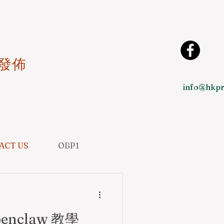
發佈
info@hkpr
ACT US
OBP1
nclaw 教學