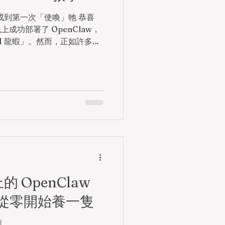
完成到第一次「使喚」牠 恭喜
統上成功部署了 OpenClaw，
I 龍蝦」。然而，正如許多深
 不是一個開箱即用的工具，而是
坯房」。安裝只是第一步，真
「養成」過程——讓這隻龍蝦
化為能聽懂指令、自主執行複
 Windows 安裝指南，帶
，涵蓋初始化配置、API 接
用，幫助你在一小時內解鎖
 ⚙️ 第一步：初始化配置——讓
一件事，是透過引導式配置讓
打開 PowerShell（普通權
ll openclaw onboard
的 OpenClaw
的一步，系統會以問答形式引
從零開始養一隻
薦新手的回答策略： 安全風
」