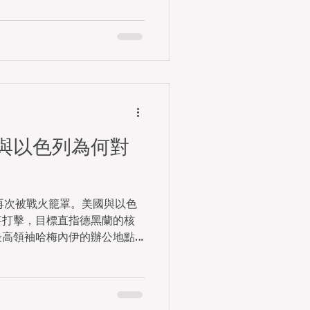
茂波在事發後接連亮相多個媒
「外圍風雲」對香港財政與經
，宏觀風險浮現 從直接經貿聯繫
模極小。根據香港總商會數
00多萬美元（約1.6億港
美元，且近年持續收縮，直接
此，陳茂波在電視節目中明確
易和投資不多」，戰事不會對
與以色列為何對
 然而，真正的影響來自宏觀層
球造成「很大不確定性」，預
資金流的轉向會更快、更難預
響油價、金價，以至國際貿易
空再次被戰火籠罩。美國與以色
財赤、恢復財政穩健的香港而
事打擊，目標直指德黑蘭的核
份預算案必須面對的外圍風
最高領袖哈梅內伊的辦公地點
避風港」的角
面上看似談判破裂後的軍事升
的必然爆發。究竟是什麼原
手將伊朗推向戰爭深淵？
a/202412/02/AP674cc4cfe4b