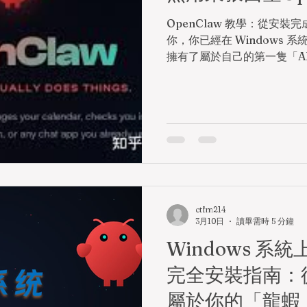
OpenClaw 教學：從安裝
你，你已經在 Windows 系
擁有了屬於自己的第一隻「A
度玩家所言，OpenClaw
一間等待你精心裝潢的「毛
正的挑戰與樂趣，在於後續的
從只會簡單回應的雛形，進
雜任務的得力助手。 本文將延續
你完成入住後的「裝潢手冊」
入、核心技能安裝與基礎使
OpenClaw 的全場景潛力。
龍蝦認識你 安裝完成後的第
ctfm214
OpenClaw 建立基本認知。請
3月10日
讀畢需時 5 分鐘
限），輸入以下命令： powershe
Windows 系統上
這是整個入門過程中最關鍵
完全安裝指南：
導你完成基礎設定。以下是推
險提示 ：輸入 Yes...
屬於你的「龍蝦