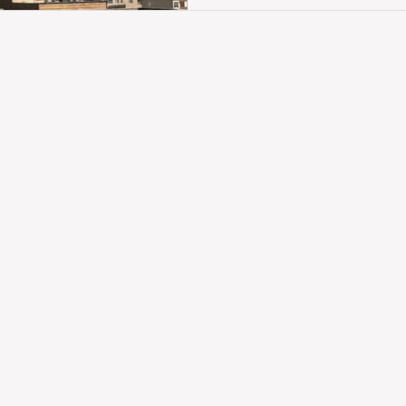
0f8a56f766f92.html
伊朗最直接的原因，在於對
協。在攻擊前夕，美伊雙方
判，然而彼此在核心問題上存
立場是要求伊朗核能力「徹
保有核研發能力，更堅決反
美方甚至提出，要求伊朗拆
鈾運往國外 。相較之下，伊
的承諾、同意稀釋部分高濃
棄核能力」這一根本問題上
核技術的權利 。...