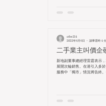
ctfm214
2022年6月6日
讀畢需時 4 
二手業主叫價企
新地副董事總經理雷霆表示，
展開次輪銷售。在港引入多於
服務中「獨市」情況將告終。儘