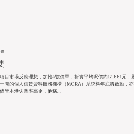
分鐘
硬
項目市場反應理想，加推4號價單，折實平均呎價約17,661元
一間的個人信貸資料服務機構（MCRA）系統料年底將啟動，
管本港失業率高企，他稱...