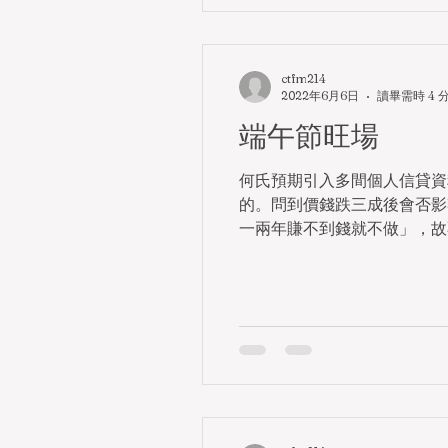
ctfm214
2022年6月6日
讀畢需時 4 
端午節旺場
何氏預期引入多間個人信貸資
的。問到價錢跌三成後會否影
一兩年賺不到錢就不做」，故不