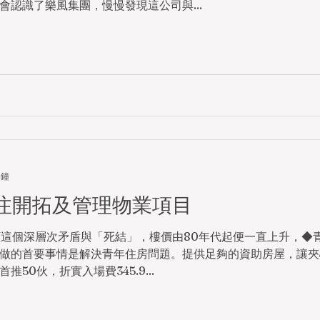
認識了樂風集團，慢慢發現這公司與...
分鐘
專注開拓及管理物業項目
顧這個深層次矛盾與「死結」，樓價由80年代起便一直上升，◆
做的首要事情是解決青年住房問題。提供足夠的資助房屋，讓夾
50伙，折實入場費345.9...