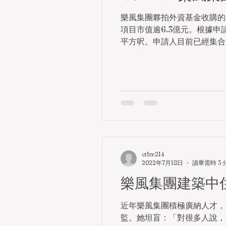
樂風集團夥拍外資基金收購的
項目市值逾6.3億元。根據申
平方呎。申請人目前已經集合上述
ctfm214
2022年7月18日
讀畢需時 3 
樂風集團建築中住
近年樂風集團積極廣納人才，
監。她坦盲：「對很多人說，