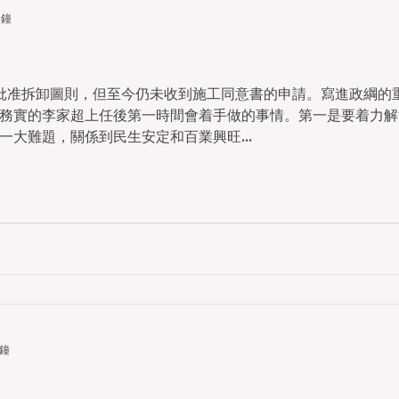
分鐘
批准拆卸圖則，但至今仍未收到施工同意書的申請。寫進政綱的
務實的李家超上任後第一時間會着手做的事情。第一是要着力解
大難題，關係到民生安定和百業興旺...
分鐘