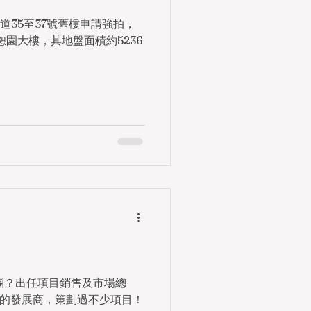
道35至37號舊樓申請強拍，
恕園大樓，其地盤面積約5236
團？出任項目銷售及市場總
的發展商，策劃過不少項目！