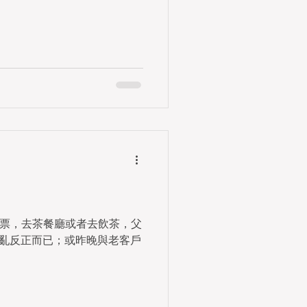
票，去茶餐廳或者去飲茶，父
撥亂反正而已；或昨晚與老客戶