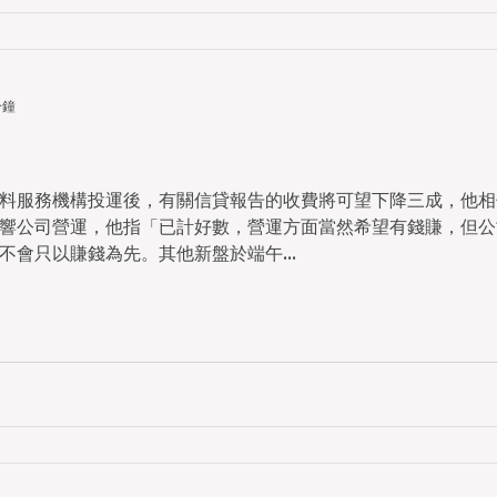
分鐘
料服務機構投運後，有關信貸報告的收費將可望下降三成，他相
響公司營運，他指「已計好數，營運方面當然希望有錢賺，但公
會只以賺錢為先。其他新盤於端午...