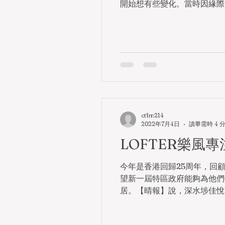
開始想有些變化。當時因緣際會
ctfm214
2022年7月4日
讀畢需時 4 
LOFTER樂風
今年是香港回歸25周年，回
望新一屆特區政府能夠為他們
居。【晴報】說，深水埗佳悅首推