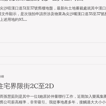
尖沙咀漢口道31至37號舊樓地盤，最新向土地審裁處就其中漢口
請文件顯示，是次強拍申請所涉及物業為尖沙嘴漢口道35至37號
用地約93....
分鐘
宅界限街2C至2D
而孫慧茹則是其中一位1她原於仲量聯行工作，近期加入樂風集
舊公司薪高糧準，非常吸引。我從事地產多年，接觸過大大小小