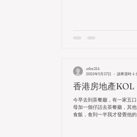
ctfm214
2022年5月27日
讀畢需時 4
香港房地產KOL
今早去到茶餐廳，有一家五口
母加一個仔話去茶餐廳，其他
食飯，食到一半我才發覺他的兒