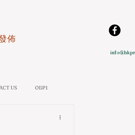
發佈
info@hkpr
ACT US
OBP1