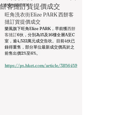
餅客撻訂貨提價成交
香港物業發展商
旺角洗衣街Elize PARK 西餅客
撻訂貨提價成交
樂風旗下旺角Elize PARK，早前獲
西餅
客撻訂
6伙，分別為15及16樓全層A至C
室，逾4,522萬元成交告吹。目前4伙已
錄得重售，部分單位最新成交價高於之
前售出價2%至6%。
https://ps.hket.com/article/3856459