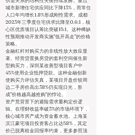
供需关系的结构性失衡持续发酵。重点
城市新增住宅供应同比下降13%，而常住
人口年均增长1.8%形成刚性需求。成都
2023年三季度住宅供求比降至0.6:1，核
心区优质项目认筹比突破15:1。这种稀缺
性预期推动开发商实施"低开高走"的价格
策略。
金融杠杆对购买力的非线性放大效应显
著。经营贷置换房贷的套利空间催生新
型购买力，深圳某改善型项目客户中
45%使用企业抵押贷款。这种金融创新
使购买力评估失真，某项目开盘价较周
边二手房价高出38%仍实现日光，形
成"价格越高越抢购"的悖论。
资产荒背景下的避险需求重构定价逻
辑。在理财收益率破3%的市场环境下，
核心城市房产成为资金蓄水池。上海某
滨江豪宅项目投资客占比达58%，其定
价已脱离租金回报率约束，更多参照顶