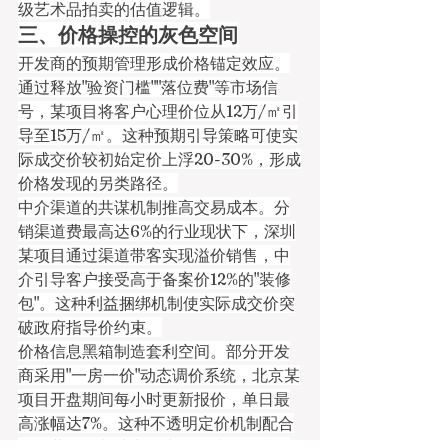
级艺术品拍卖的估值逻辑。
三、价格操控的灰色空间
开发商的预期管理形成价格锚定效应。
通过释放"验资门槛""落位费"等市场信
号，某项目将客户心理价位从12万/㎡引
导至15万/㎡。这种预期引导策略可使实
际成交价较初始定价上浮20-30%，形成
价格发现的另类路径。
中介渠道的共谋机制推高交易成本。分
销渠道费最高达6%的行业现状下，深圳
某项目通过渠道带客实现溢价销售，中
介引导客户接受高于备案价12%的"装修
包"。这种利益捆绑机制使实际成交价突
破政府指导价约束。
价格信息黑箱制造套利空间。部分开发
商采用"一房一价"动态调价系统，北京某
项目开盘期间每小时更新报价，单日最
高涨幅达7%。这种不透明定价机制配合
饥饿营销，制造出人为的稀缺性幻觉。