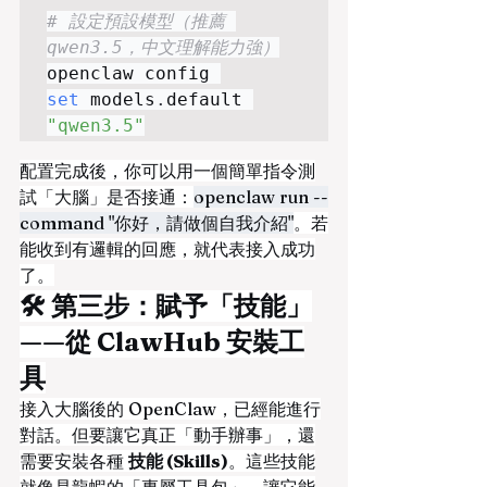
# 設定預設模型（推薦 
qwen3.5，中文理解能力強）
openclaw config 
set
 models
.
default 
"qwen3.5"
配置完成後，你可以用一個簡單指令測
試「大腦」是否接通：
openclaw run --
command "你好，請做個自我介紹"
。若
能收到有邏輯的回應，就代表接入成功
了。
🛠️ 第三步：賦予「技能」
——從 ClawHub 安裝工
具
接入大腦後的 OpenClaw，已經能進行
對話。但要讓它真正「動手辦事」，還
需要安裝各種 
技能 (Skills)
。這些技能