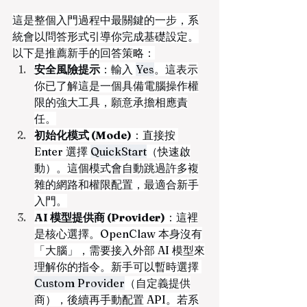
這是整個入門過程中最關鍵的一步，系
統會以問答形式引導你完成基礎設定。
以下是推薦新手的回答策略：
安全風險提示
：輸入 
Yes
。這表示
你已了解這是一個具備電腦操作權
限的強大工具，願意承擔相應責
任。
初始化模式 (Mode)
：直接按 
Enter 選擇 
QuickStart
（快速啟
動）。這個模式會自動跳過許多複
雜的網路和權限配置，最適合新手
入門。
AI 模型提供商 (Provider)
：這裡
是核心選擇。OpenClaw 本身沒有
「大腦」，需要接入外部 AI 模型來
理解你的指令。新手可以暫時選擇 
Custom Provider
（自定義提供
商），後續再手動配置 API。若系