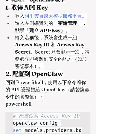
1. 取得 API Key
登入
阿里雲百煉大模型服務平台
。
進入左側導覽列的「
密鑰管理
」，
點擊「
建立 API-Key
」。
輸入名稱後，系統會生成一組 
Access Key ID
 和 
Access Key 
Secret
。Secret 只會顯示一次，請
務必立即複製到安全的地方（如加
密記事本）。
2. 配置到 OpenClaw
回到 PowerShell，使用以下命令將你
的 API 憑證餵給 OpenClaw（請替換命
令中的實際值）：
powershell
# 配置你的 Access Key ID
openclaw config 
set
 models
.
providers
.
ba