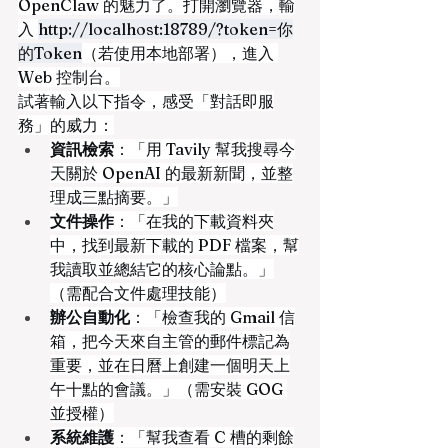
OpenClaw 的魅力了。打開瀏覽器，輸
入 
http://localhost:18789/?token=你
的Token
（若使用本地部署），進入
Web 控制台。
試著輸入以下指令，感受「對話即服
務」的威力：
資訊檢索
：「用 Tavily 幫我搜尋今
天關於 OpenAI 的最新新聞，並整
理成三點摘要。」
文件操作
：「在我的下載資料夾
中，找到最新下載的 PDF 檔案，幫
我讀取並總結它的核心論點。」
（需配合文件處理技能）
辦公自動化
：「檢查我的 Gmail 信
箱，把今天來自主管的郵件標記為
重要，並在日曆上創建一個明天上
午十點的會議。」（需安裝 GOG 
並授權）
系統維護
：「幫我查看 C 槽的剩餘