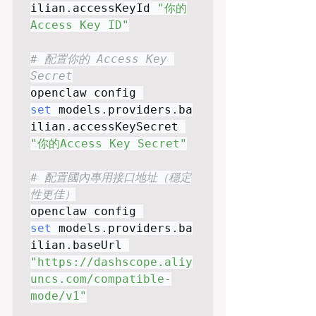
ilian
.
accessKeyId 
"你的
Access Key ID"
# 配置你的 Access Key 
Secret
openclaw config 
set
 models
.
providers
.
ba
ilian
.
accessKeySecret 
"你的Access Key Secret"
# 配置國內專用接口地址（穩定
性更佳）
openclaw config 
set
 models
.
providers
.
ba
ilian
.
baseUrl 
"https://dashscope.aliy
uncs.com/compatible-
mode/v1"