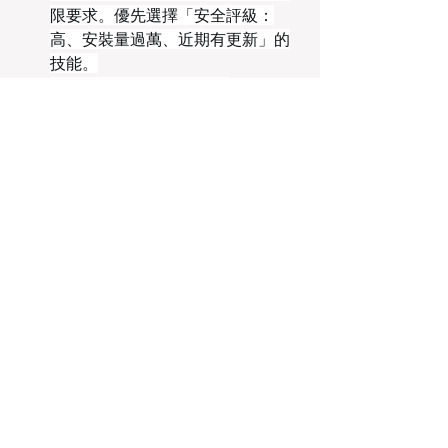
限要求。優先選擇「安全評級：
高、安裝量過萬、近期有更新」的
技能。
測試環境先行
：如果想讓 
OpenClaw 執行重要操作（如批量
刪除文件、修改系統配置），先在
測試資料夾或虛擬機上驗證指令，
再放到主力環境執行。
建立備份習慣
：OpenClaw 的配置
檔案位於 
C:\Users\你的用戶名
\.openclaw\
。養成定期備份這個
資料夾的習慣，萬一玩壞了可以快
速還原。
從簡單任務開始
：不要一開始就讓
龍蝦處理過於複雜的多步驟任務。
先從單一技能、明確指令開始，逐
步熟悉它的運作邏輯與限制。
遵循以上步驟，你已經成功從
「OpenClaw 安裝者」晉升為