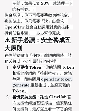
空間，如果低於 20%，就清理一下
臨時檔案。」
你會發現，你不再需要手動切換視窗、
複製貼上。你只需要「說」出需求，
OpenClaw 就會自動調用對應的技能、
拆解任務步驟、一步步幫你完成。
⚠️ 新手必讀：安全養成五
大原則
在你開始盡情「使喚」龍蝦的同時，請
務必將以下安全原則刻在心裡：
定期更換 Token
：你的訪問 Token 
相當於龍蝦的「控制權杖」。建議
每隔一段時間用 
openclaw token 
generate
 重新生成，並廢棄舊的 
Token。
審慎安裝技能
：雖然 ClawHub 官
方技能會經過基礎掃描，但安裝任
何技能前，最好還是看一下它的權