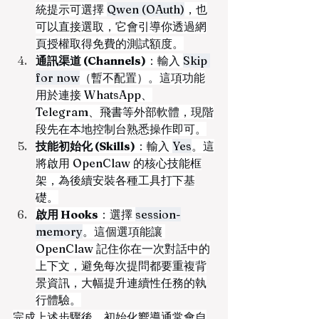
統提示可選擇 
Qwen (OAuth)
，也
可以直接選取，它會引導你透過網
頁授權取得免費的測試額度。
通訊渠道 (Channels)
：輸入 
Skip 
for now
（暫不配置）。這項功能
用於連接 WhatsApp、
Telegram、飛書等外部軟體，現階
段先在本地控制台熟悉操作即可。
技能初始化 (Skills)
：輸入 
Yes
。這
將啟用 OpenClaw 的核心技能框
架，為後續安裝各種工具打下基
礎。
啟用 Hooks
：選擇 
session-
memory
。這個選項能讓 
OpenClaw 記住你在一次對話中的
上下文，避免每次提問都要重複背
景資訊，大幅提升連續性任務的執
行體驗。
完成上述步驟後，初始化嚮導通常會自