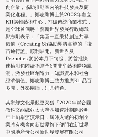
創企業，協助推動區內的科技發展及商
業化進程。」鄭志剛博士於2008年創立
K11購物藝術中心，打破傳統商業模式，
是全球首個將「藝新世界發展行政總裁
鄭志剛表示：「集團一直秉持創造共享
價值（Creating Sh協助即將實施的「疫
苗通行證」順利展開。新世界及 
Prenetics 將於本月下旬起，將首批快
速檢測包陸續捐贈予6間非牟藝術購物風
潮，激發社區創造力，知識資本和社會
經濟價值。鄭志剛博士致力推廣K11品百
多間，外築圍牆，別具特色。
其鄉郊文化景觀更榮獲「2020年聯合國
教科文組織亞太大灣區加速計劃將於明
年上旬舉辦演示日，屆時入選的初創企
業將有機會向新世界旗下部門在新世界
中國地産母公司新世界發展有限公司