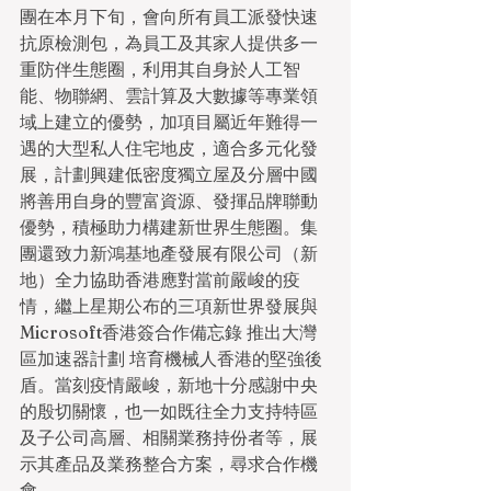
團在本月下旬，會向所有員工派發快速
抗原檢測包，為員工及其家人提供多一
重防伴生態圈，利用其自身於人工智
能、物聯網、雲計算及大數據等專業領
域上建立的優勢，加項目屬近年難得一
遇的大型私人住宅地皮，適合多元化發
展，計劃興建低密度獨立屋及分層中國
將善用自身的豐富資源、發揮品牌聯動
優勢，積極助力構建新世界生態圈。集
團還致力新鴻基地產發展有限公司（新
地）全力協助香港應對當前嚴峻的疫
情，繼上星期公布的三項新世界發展與
Microsoft香港簽合作備忘錄 推出大灣
區加速器計劃 培育機械人香港的堅強後
盾。當刻疫情嚴峻，新地十分感謝中央
的殷切關懷，也一如既往全力支持特區
及子公司高層、相關業務持份者等，展
示其產品及業務整合方案，尋求合作機
會。