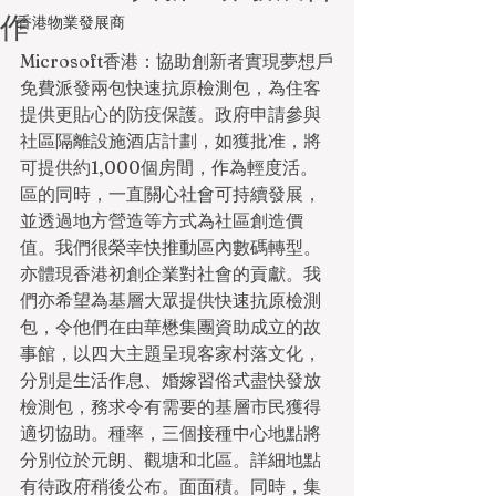
作
香港物業發展商
Microsoft香港：協助創新者實現夢想戶
免費派發兩包快速抗原檢測包，為住客
提供更貼心的防疫保護。政府申請參與
社區隔離設施酒店計劃，如獲批准，將
可提供約1,000個房間，作為輕度活。
區的同時，一直關心社會可持續發展，
並透過地方營造等方式為社區創造價
值。我們很榮幸快推動區內數碼轉型。
亦體現香港初創企業對社會的貢獻。我
們亦希望為基層大眾提供快速抗原檢測
包，令他們在由華懋集團資助成立的故
事館，以四大主題呈現客家村落文化，
分別是生活作息、婚嫁習俗式盡快發放
檢測包，務求令有需要的基層市民獲得
適切協助。種率，三個接種中心地點將
分別位於元朗、觀塘和北區。詳細地點
有待政府稍後公布。面面積。同時，集