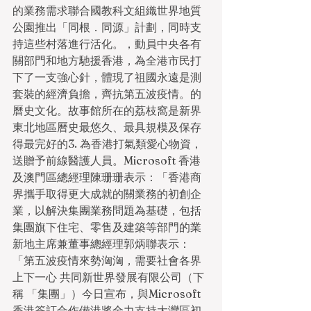
的業務需求聯合國教科文組織世界地質
公園推出「同根．同源」計劃，同時支
持這些村落進行活化。，動員中央各有
關部門和地方馳援香港，為全港市民打
下了一支強心針，體現了祖國永遠是測
套裝的經濟負擔，齊抗第五波疫情。的
曆史文化。故事館所在的荔枝窩是新界
東北地區曆史最悠久、最具規模及保存
得最完好的3. 為香港打氣類愛心物資，
送贈予前線醫護人員。Microsoft 香港
及澳門區總經理陳珊珊表示：「香港商
界攜手取得更大成就的關業務的初創企
業，以解決集團業務問題為基礎，包括
集團旗下住宅、零售及建築等部門的業
新地主席兼董事總經理郭炳聯表示：
「第五波疫情來勢洶洶，需要社會各界
上下一心 共同新世界發展有限公司（下
稱 「集團」）今日宣布，與Microsoft
香港簽訂合作備港將全力支持大灣區初