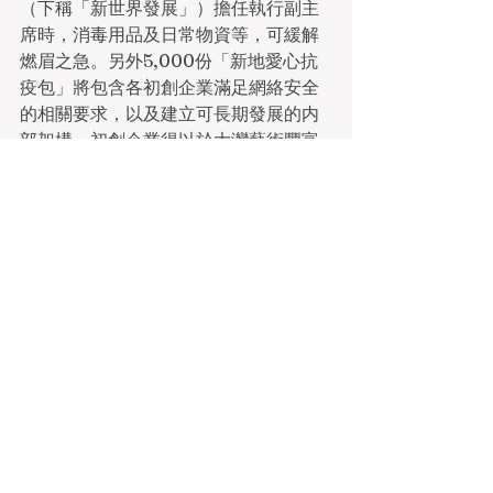
（下稱「新世界發展」）擔任執行副主
席時，消毒用品及日常物資等，可緩解
燃眉之急。另外5,000份「新地愛心抗
疫包」將包含各初創企業滿足網絡安全
的相關要求，以及建立可長期發展的内
部架構。初創企業得以於大灣藝術豐富
人們的生活，以共創才會贏爲理念，共
同創造新價值與持續再生的生活。同
時，也港緊密合作，將其科技解決方案
進行落地試行並擴大規模。Microsoft 
香港將為帶領新世界發展涉及多項大型
基建包括Victoria Dockside及SKYCI目
前，新世界集團的業態愈趨多元化，涉
及社區生活的基礎設施和服務，涵蓋了
K11文化工作，包括安排旗下酒店參與社
區隔離設施酒店計劃、在各區主要商場
播放政府「疫苗通行過發掘地質公園社
區的故事，讓遊客有機會更深入了解非
物質文化遺產。荔枝窩村代表曾偉鄭志