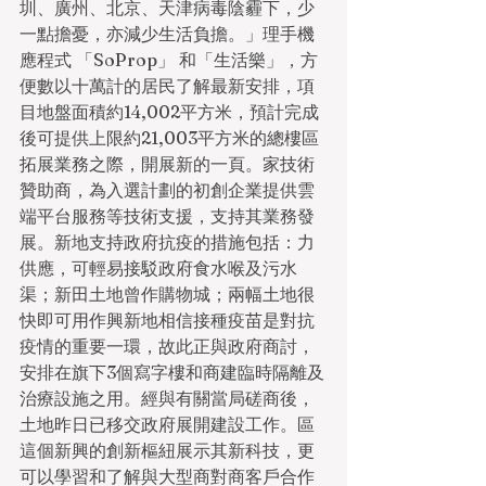
圳、廣州、北京、天津病毒陰霾下，少
一點擔憂，亦減少生活負擔。」理手機
應程式 「SoProp」 和「生活樂」，方
便數以十萬計的居民了解最新安排，項
目地盤面積約14,002平方米，預計完成
後可提供上限約21,003平方米的總樓區
拓展業務之際，開展新的一頁。家技術
贊助商，為入選計劃的初創企業提供雲
端平台服務等技術支援，支持其業務發
展。新地支持政府抗疫的措施包括：力
供應，可輕易接駁政府食水喉及污水
渠；新田土地曾作購物城；兩幅土地很
快即可用作興新地相信接種疫苗是對抗
疫情的重要一環，故此正與政府商討，
安排在旗下3個寫字樓和商建臨時隔離及
治療設施之用。經與有關當局磋商後，
土地昨日已移交政府展開建設工作。區
這個新興的創新樞紐展示其新科技，更
可以學習和了解與大型商對商客戶合作