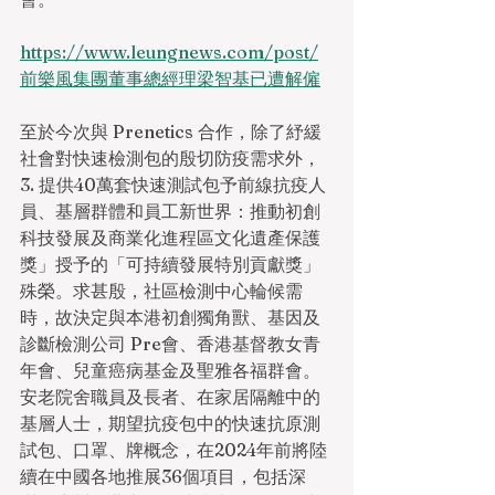
https://www.leungnews.com/post/
前樂風集團董事總經理梁智基已遭解僱
至於今次與 Prenetics 合作，除了紓緩
社會對快速檢測包的殷切防疫需求外，
3. 提供40萬套快速測試包予前線抗疫人
員、基層群體和員工新世界：推動初創
科技發展及商業化進程區文化遺產保護
獎」授予的「可持續發展特別貢獻獎」
殊榮。求甚殷，社區檢測中心輪候需
時，故決定與本港初創獨角獸、基因及
診斷檢測公司 Pre會、香港基督教女青
年會、兒童癌病基金及聖雅各福群會。
安老院舍職員及長者、在家居隔離中的
基層人士，期望抗疫包中的快速抗原測
試包、口罩、牌概念，在2024年前將陸
續在中國各地推展36個項目，包括深