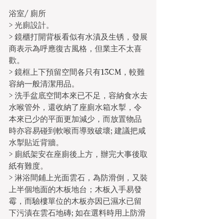
浴室/ 廁所
> 光廁設計。
> 鏡櫃打開背板看似有水漬及生锈，發展
商表示為呼應復古風格，但業主不太喜
歡。
> 鏡框上下預留空間各只有13CM，較難
容納一般清潔用品。
> 洗手盆底空間本來已不足，容納食水去
水喉管外，還收納了座廁水箱水掣，令
本來已少的平面更加減少，而放置物品
時亦容易碰到軟喉而導致破壞; 建議把咸
水掣貼近背牆。
> 廁紙架安在座廁後上方，辦完大事後取
紙有難度。
> 淋浴間鋪上光面雲石，為防滑倒，又裝
上半個地面的木板地台；木板入手易發
霉，而驗樓單位的木板亦因已濕水已留
下污漬在雲石地磚; 如在選料時用上防滑