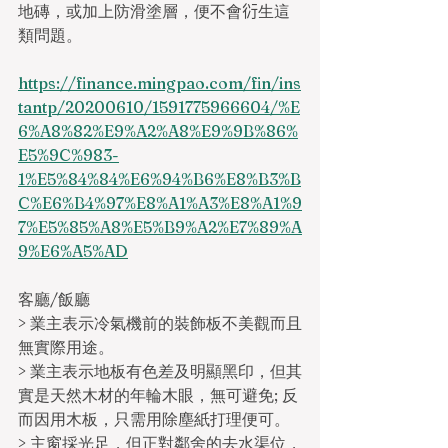
地磚，或加上防滑塗層，便不會𧗠生這
類問題。
https://finance.mingpao.com/fin/ins
tantp/20200610/1591775966604/%E
6%A8%82%E9%A2%A8%E9%9B%86%
E5%9C%983-
1%E5%84%84%E6%94%B6%E8%B3%B
C%E6%B4%97%E8%A1%A3%E8%A1%9
7%E5%85%A8%E5%B9%A2%E7%89%A
9%E6%A5%AD
客廳/飯廳
> 業主表示冷氣機前的裝飾板不美觀而且
無實際用途。
> 業主表示地板有色差及明顯黑印，但其
實是天然木材的年輪木眼，無可避免; 反
而因用木板，只需用除塵紙打理便可。
> 主窗採光足，但正對鄰舍的去水渠位，