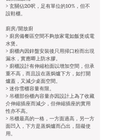
> 玄關佔20呎，足有單位的10%，但不
設鞋櫃。
廚房/開放廚
> 廚房備餐區空間不夠放家電如飯煲或電
水煲。
> 廚櫃內因鋅盤安裝後只用掃口粉而出現
漏水，實應唧上防水膠。
> 廚櫃設計有伸縮枱面以增加空間，但承
重不高，而且設在蒸焗爐下方，如打開
爐蓋，又減少桌面空間。
> 迷你雪櫃容量有限。
> 吊櫃部份櫃內容量亦因設計上為了收藏
介伸縮插座而減少，但伸縮插座的實用
性亦不高。
> 吊櫃最高的一格，一方面過高，另一方
面凹入，下方是蒸焗爐而凸出，阻礙使
用。