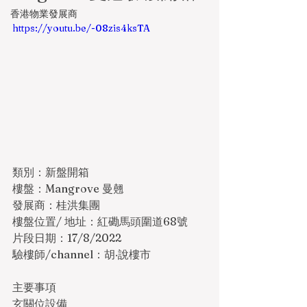
香港物業發展商
https://youtu.be/-08zis4ksTA
類別：新盤開箱
樓盤：Mangrove 曼翹
發展商：桂洪集團
樓盤位置/ 地址：紅磡馬頭圍道68號
片段日期：17/8/2022
驗樓師/channel：胡‧說樓市
主要事項
玄關位設備