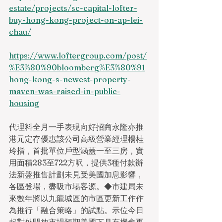
estate/projects/sc-capital-lofter-
buy-hong-kong-project-on-ap-lei-
chau/
https://www.loftergroup.com/post/
%E3%80%90bloomberg%E3%80%91
hong-kong-s-newest-property-
maven-was-raised-in-public-
housing
代理料全月一手表現向好招商永隆亦推
港元定存優惠該公司高級營業經理楊桂
玲指，首批單位戶型涵蓋一至三房，實
用面積283至722方呎，提供3種付款辦
法新盤推售計劃未見受美國加息影響，
各區登場，盡吸市場客源。◆市建局未
來數年將以九龍城區的市區更新工作作
為推行「融合策略」的試點。示位今日