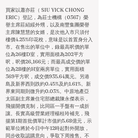
買家以蕭亦莊（ SIU YICK CHONG   
ERIC）登記，為莊士機構（0367）榮
譽主席莊紹綏外甥，以及南豐集團榮譽
主席陳慧慧的女婿，是次他入市只須付
樓價4.25%印花稅，意味是以首置身分入
市。在售出的單位中，錄最高呎價的單
位為26樓D室，實用面積為202平方
呎，呎價26,166元；而最高成交價的單
位為28樓的H室兩房單位，實用面積
369平方呎，成交價935.64萬元。另港
島及新界西則跌約0.45%及約1.61%。新
界東同期則微升約0.03%。中原地產亞
太區副主席兼住宅部總裁陳永傑表示，
飛揚開價克制，比同區一手盤有一成折
讓。長實高級營業經理楊桂玲補充，飛
揚第1期首批價單計市值約5.68億元，示
範單位將於今日中午12時起對外開放，
同步收取認購意向，爭取下周推售。不