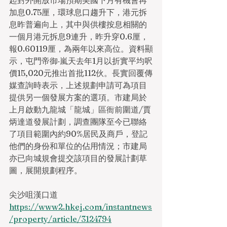
起對外開放市場預期美國下月有機會再
加息0.75厘，環球息口趨升下，港元拆
息昨普遍向上，其中與供樓按息相關的
一個月港元拆息9連升，昨升穿0.6厘，
報0.60119厘，為兩年以來高位。資料顯
示，屯門帝御‧嵐天去年1月以折實平均呎
價15,020元推出首批112伙。長實回覆傳
媒查詢時表示，上述規劃申請可為項目
提供另一個發展方案的選項。市建局於
上月啟動九龍城「龍城」區衙前圍道/賈
炳達道發展計劃，調查團隊至今已聯絡
了項目範圍內約90%居民及商戶，登記
他們的身份和單位的佔用情況；市建局
亦已向城規會提交該項目的發展計劃草
圖，展開規劃程序。
尖沙咀漢口道
https://www2.hkej.com/instantnews
/property/article/3124794