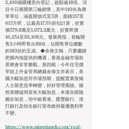
2,100個購樓意向登記，超額逾18倍。項
目今日展開第三輪銷售，其中110伙為價
單單位，涵蓋開放式至3房，面積217至
613方呎，以最高17.5%折扣計算，折實
價379.8萬至1,072.2萬元，折實呎價
16,234至20,168元。發展商指，首輪開
售2小時即售出88伙，佔開售單位總數
的182伙約五成。◆余偉文稱，只要繼續
把握內地提供的機遇，香港金融市場前
景將會非常樂觀。第四棍：今年住宅價
窄頻上升金管局總裁余偉文亦表示，美
國大幅加息符市場預期，提醒置業按揭
人士留意息率轉變，好好管理風險。雖
然美聯儲局宣布大幅加息，本港亦跟隨
腳步加息，但中銀香港、匯豐銀行、渣
打銀行及恒生銀行宣布維持最優惠利率
不變。
https://www.mingtiandi.com/real-