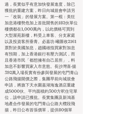
過，長實似乎有意加快發展進度，除已
獲批的重建方案，昨日向城規會申請另
一「改裝」的發展方案。第一棍：美狂
加息港樓勢危加上首批開售的182伙單位
樓價都在1,000萬內，以此價格可買到
大型屋苑新樓，料受上車客、分支家庭
以及投資客所垂青。必嘉坊‧曦匯收2161
票對於美國加息，趙國雄指買家對加息
有預期，加上香港銀行有壓力測試，而
且香港市民「都想擁有自己居所」，料
加息不影響買家入市意慾。長沙灣喜·揚
392萬入場長實有份參與發展的屯門青山
公路飛揚開價之際，集團早前向城規會
申請，將旗下天水圍嘉湖海逸酒店重建
成5000伙、平均面積約300方呎住宅單
位，該申請已獲批。長實集團及新鴻基
地產合作發展的屯門青山公路大欖段飛
揚，昨日公布首張價單，提供80個單