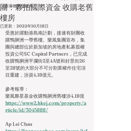
團：夥拍國際資金 收購老舊
香港物業發展商
樓房
已更新：
2022年10月18日
受惠於躍動港島南計劃，接連有財團收
購鴨脷洲一帶舊樓。樂風集團宣布，集
團與總部位於新加坡的房地產私募股權
投資公司SC Capital Partners，已完成
收購鴨脷洲平瀾街2至4A號和好景街26
至28號的大部分不可分割業權作住宅項
目重建，涉資4.18億元。
參考報導：
樂風夥星基金收購鴨脷洲舊樓涉4.18億
https://www2.hkej.com/property/a
rticle/id/3045888/
Ap Lei Chau