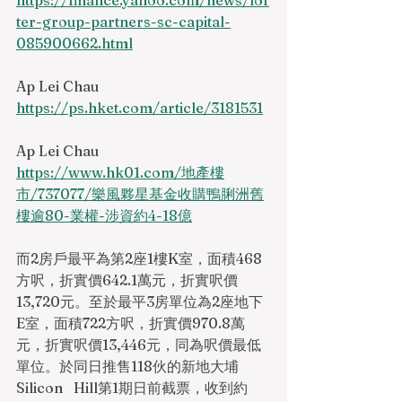
https://finance.yahoo.com/news/lof
ter-group-partners-sc-capital-
085900662.html
Ap Lei Chau
https://ps.hket.com/article/3181531
Ap Lei Chau
https://www.hk01.com/地產樓
市/737077/樂風夥星基金收購鴨脷洲舊
樓逾80-業權-涉資約4-18億
而2房戶最平為第2座1樓K室，面積468
方呎，折實價642.1萬元，折實呎價
13,720元。至於最平3房單位為2座地下
E室，面積722方呎，折實價970.8萬
元，折實呎價13,446元，同為呎價最低
單位。於同日推售118伙的新地大埔
Silicon   Hill第1期日前截票，收到約