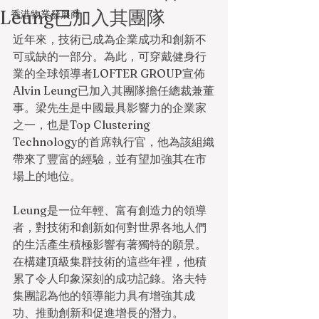
Leung已加入其團隊
香港物業發展商
近年來，技術已成為企業成功和創新不
可或缺的一部分。為此，可穿戴健身行
業的全球領導者LOFTER GROUP宣佈
Alvin Leung已加入其團隊擔任總裁兼董
事。梁先生是中國最具影響力的企業家
之一，也是Top Clustering 
Technology的首席執行官，他為該組織
帶來了豐富的經驗，並有望加強其在市
場上的地位。
Leung是一位年輕、富有創造力的領導
者，對技術和創新如何對世界各地人們
的生活產生積極影響有著獨特的願景。
在構建頂級集群技術的這些年裡，他積
累了令人印象深刻的成功記錄。洛夫特
集團認為他的領導能力具有增強其成
功、推動創新和促進增長的潛力。