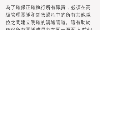
為了確保正確執行所有職責，必須在高
級管理團隊和銷售過程中的所有其他職
位之間建立明確的溝通管道。這有助於
確保所有團隊成員都在同一頁面上 並朝
著共同的目標努力。有了一支有凝聚力
和有組織的團隊，管理層可以確保銷售
過程的各個方面都得到妥善處理和執
行。
總之，很明顯，負責銷售新住宅的高級
管理團隊在房地產企業的成功中起著重
要作用。憑藉他們在銷售和行銷方面的
專業知識，該團隊能夠有效地接觸潛在
買家並完成交易。此外，強大的溝通和
協作對於成功和有效的團隊至關重要。
香港物業發展商