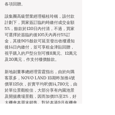
各項回贈。
該集團高級營業經理楊桂玲稱，該付款
計劃下，買家簽訂臨約時繳付成交金額
5%，餘款於120日內付清，不過，買家
可選擇於簽臨約後105天內再付5%訂
金，其後90%餘款可延至發出收樓通知
後14日內繳付，並可享租金津貼回贈，
視乎購入的戶型分別可獲8萬元、12萬元
及20萬元，作支付樓價餘款。
新地副董事總經理雷霆指出，由於向隅
客眾多，NOVO LAND 1B期昨加推4號
價單125伙，折實平均呎價14,780元，由
於單位景觀較佳，大部分享有內園池景
及開揚農場景觀，因而加價1%至2%，好
大機會本周末銷售。對於本港9月有機會
加P，雷霆認為，大部分準買家已有心理
準備，而本港在過去長時間維持低按揭