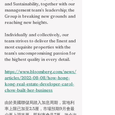
and Sustainability, together with our 
management team’s leadership; the 
Group is breaking new grounds and 
reaching new heights.
Individually and collectively, our 
team strives to deliver the finest and 
most exquisite properties with the 
team's uncompromising passion for 
the highest quality in every detail.
https://www.bloomberg.com/news/
articles/2022-08-08/how-hong-
kong-real-estate-developer-carol-
chow-built-her-business
由於美國聯儲局踏入加息周期，當地利
率上限已加至2.5厘，市場預期9月會最
少再上調半厘，即利率會見3厘，故今次