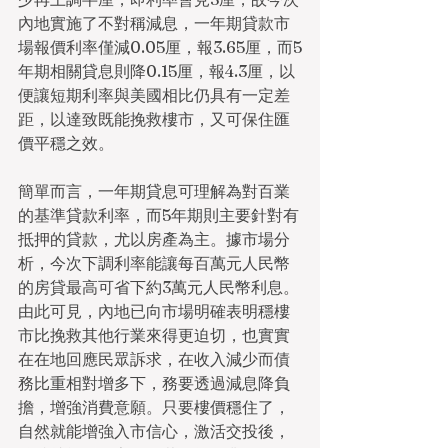
內地實施了不對稱減息，一年期貸款市
場報價利率僅減0.05厘，報3.65厘，而5
年期相關貸息則降0.15厘，報4.3厘，以
便讓短期利率與美國相比仍具有一定差
距，以達致既能挽救樓市，又可保住匯
價平穩之效。
簡單而言，一年期貸息可理解為對百業
的基準貸款利率，而5年期則主要針對有
抵押的貸款，尤以房產為主。據市場分
析，今次下調利率能讓每百萬元人民幣
的房貸最高可省下約3萬元人民幣利息。
由此可見，內地已向市場明確表明穩樓
市比挽救其他行業來得更迫切，也實實
在在地回應民眾訴求，在收入減少而債
務比重相對增多下，務要透過減息降負
擔，增強消費意願。只要樓價穩住了，
自然就能增強入市信心，激活交投後，