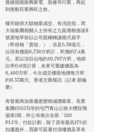
後續就能振興家電、裝修等行業，再起
到推動百業興旺之效。
樓市錄得大額物業成交。有消息指，周
大福集團相關人士持有之九龍塘根德道8
號屋地早前以公司股權轉讓模式易手
（即俗稱「賣殼」），涉及5.38億元，
以現有樓面6,736方呎計，呎價約7.4萬
元。若以項目佔地約10,767方呎，地積
比率0.6倍計算，未來可重建樓面為
6,460方呎，今次成交樓面地價每方呎
約8.33萬元。香港文匯報訊（記者 顏倫
樂）
有發展商加推優惠變相減價吸客。長實
集團(01113)等的屯門青山公路大欖段飛
揚第1期，昨公布推出全新「120 
PLUS」付款計劃，除了原有最高17%折
扣優惠外，買家可延遲付清樓價及享有