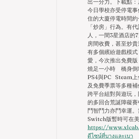
出一分力。下載點：
今日學校亦受停電事
住的大廈停電時間約
「炒房」行為。有代
人，一間3星酒店的7
房間收費，甚至炒貴逾倍以
有多個繽紛遊戲模式，
愛，今次推出免費版
燒足一小時　橋身倒
PS4與PC   St
及免費季票等多種補償
跨平台組對與遊玩，
的多回合荒誕障礙賽
鬥智鬥力亦鬥幸運。需注
Switch版暫時可在
https://www.xlcab.
ดีไซน์ที่บางและเบา