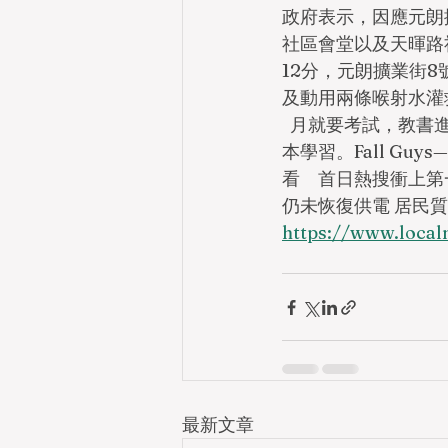
政府表示，因應元朗
社區會堂以及天暉路
12分，元朗擴業街
及動用兩條喉射水灌
  月就要考試，教
本學習。Fall G
看　首日熱搜衝上第一
仍未恢復供電 居民
https://www.lo
最新文章