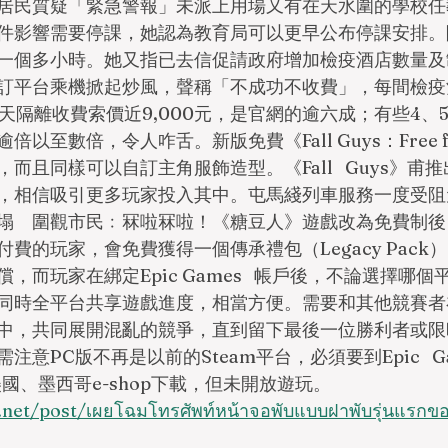
居民質疑「緊急警報」未派上用場又有在天水圍的學校任
件影響需要停課，她認為教育局可以更早公布停課安排。
一個多小時。她又指已去信促請政府增加檢疫酒店數量及
訂平台乘機掀起炒風，聲稱「不成功不收費」，每間檢疫
天隔離收費索價近9,000元，是官網的逾六成；有些4、
至數倍，令人咋舌。新版免費《Fall Guys：Free for
而且同樣可以自訂主角服飾造型。《Fall   Guys》甫
，相信吸引更多玩家投入其中。屯馬綫列車服務一度受阻
塌　圍觀市民﹕冧啦冧啦！《糖豆人》遊戲改為免費制後
eam上付費的玩家，會免費獲得一個傳承禮包（Legacy Pac
，而玩家在綁定Epic Games   帳戶後，不論選擇哪
同時全平台共享遊戲進度，相當方便。需要和其他競賽者
中，共同展開混亂的競爭，直到留下最後一位勝利者或限
意PC版不再是以前的Steam平台，必須要到Epic   
美國、墨西哥e-shop下載，但未開放遊玩。
net/post/เผยโฉมโทรศัพท์หน้าจอพับแบบฝาพับรุ่นแรกของ