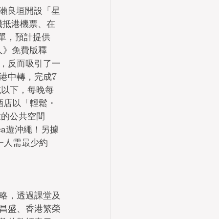
地瀨良垣開設「星
杉磯抵港機票、在
單，預計提供
人》免費版釋
，反而吸引了一
港中轉，完成7
或以下，每晚每
！酒店以「輕鬆・
放的公共空間
hea遊沖繩！另據
一人需最少約
略，透過課堂及
昌盛、香港繁榮