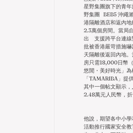
星野集團旗下的青年
野集團   BEB5
港隔離酒店和返內地
2.3萬個房間。當
出　支援跨平台連線
批被香港嚴苛措施嚇
天隔離後返回內地。
房只需18,000日
悠閒・美好時光」為
「TAMARIBA」提
其中一個帖文顯示，
2.48萬元人民幣，折
他說，期望各中小學
活動推行國家安全教