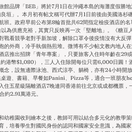
旅館品牌「BEB」將於7月1日在沖繩本島的海灘度假勝
 沖繩瀨良垣」。本月初有帖文稱可代辦7月1日前後由美國洛
航班。政府早前公布第8輪首批共62間指定檢疫酒店的名
局自以為供應充裕，其實只反映再一次「堅離地」。《糖豆
對戰看競爭老對手新加坡，解除口罩令後疫情沒有大反彈
跑的外商，冷手執個熱煎堆。微博有不少帖文教內地人在
酒店推出招牌「青年專案」，只要旅客入住時年齡在29
幣（約港幣$1,080），三人入住除開每位只需6,000日圓
概念，設無邊際泳池、西式涼亭、躺椅，亦有24小時開
供桌遊、書籍、早餐如Panini、Pizza等，適合一班朋友
入住五星級隔離酒店7晚連同香港前往北京或成都機票，
合約2.91萬港元。
和幼稚園收到繪本之後，教師可用以結合多元化的教學策
育，培養學生對國民身份的認同和國家安全意識，為國家