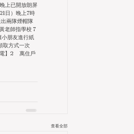
日晚上已開放朗屏
1日）晚上7時
派出兩隊煙帽隊
老師指學校 7 
讓小朋友進行紙
台領取方式一次
     萬住戶
查看全部