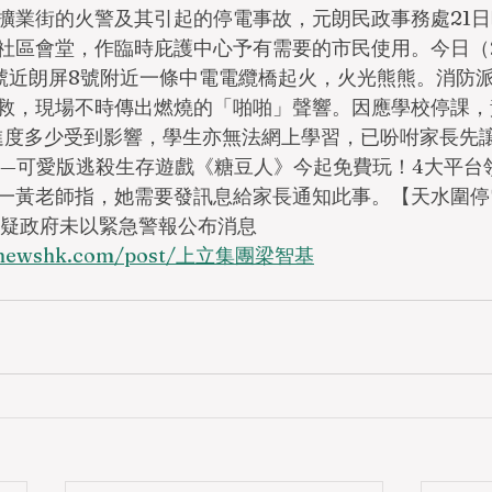
擴業街的火警及其引起的停電事故，元朗民政事務處21
社區會堂，作臨時庇護中心予有需要的市民使用。今日（2
8號近朗屏8號附近一條中電電纜橋起火，火光熊熊。消防
救，現場不時傳出燃燒的「啪啪」聲響。因應學校停課，黃
書進度多少受到影響，學生亦無法網上學習，已吩咐家長先
uys——可愛版逃殺生存遊戲《糖豆人》今起免費玩！4大平
黃老師指，她需要發訊息給家長通知此事。【天水圍停電】2
質疑政府未以緊急警報公布消息
calnewshk.com/post/上立集團梁智基