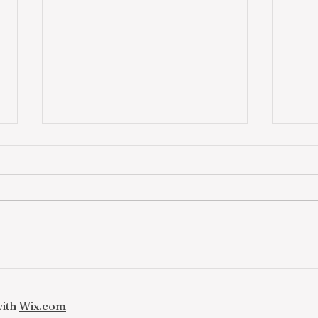
Windows 系統上的
戰火
OpenClaw 完全安裝指南：從
影響
零開始養一隻屬於你的「龍
with
Wix.com
蝦」