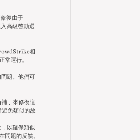
何修復由于
進入高級啓動選
dStrike相
正常運行。
到的問題。他們可
更新補丁來修復這
幷避免類似的故
定性，以確保類似
在問題的反饋。