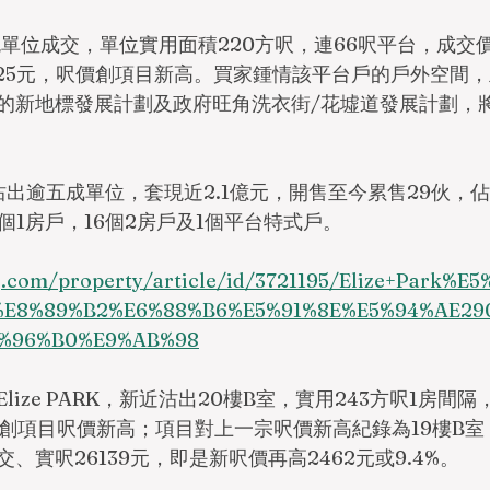
台特色單位成交，單位實用面積220方呎，連66呎平台，成交價6
025元，呎價創項目新高。買家鍾情該平台戶的戶外空間
的新地標發展計劃及政府旺角洗衣街/花墟道發展計劃，
出逾五成單位，套現近2.1億元，開售至今累售29伙，佔
個1房戶，16個2房戶及1個平台特式戶。
j.com/property/article/id/3721195/Elize+Park%
%E8%89%B2%E6%88%B6%E5%91%8E%E5%94%AE29
6%96%B0%E9%AB%98
ize PARK，新近沽出20樓B室，實用243方呎1房間隔
，創項目呎價新高；項目對上一宗呎價新高紀錄為19樓B室
成交、實呎26139元，即是新呎價再高2462元或9.4%。