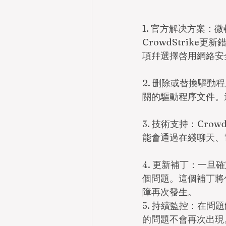
1. 官方解决方案：
CrowdStrik
項幷選擇啓用網絡安
2. 删除或替換驅動
關的驅動程序文件。
3. 技術支持：Cr
能會通過在綫聊天、
4. 更新補丁：一旦
個問題。這個補丁將
障再次發生。
5. 持續監控：在問
的問題不會再次出現