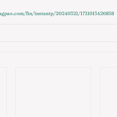
ingpao.com/fin/instantp/20240321/1711013426858