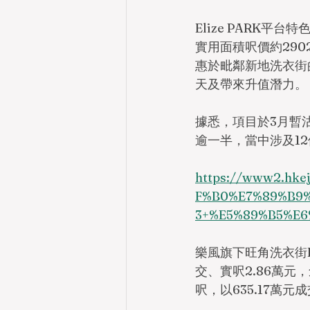
Elize PARK平
實用面積呎價約29
惠於毗鄰新地洗衣街
天及帶來升值潛力。
據悉，項目於3月暫沽
逾一半，當中涉及12
https://www2.hke
F%B0%E7%89%B9
3+%E5%89%B5%E
樂風旗下旺角洗衣街El
交、實呎2.86萬元
呎，以635.17萬元