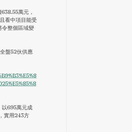
38.55萬元，
，且看中項目能受
將令整個區域變
全盤52伙供應
E5%B9%B3%E5%8
025%E5%85%8
，以695萬元成
，實用243方