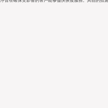
e修復程序旨在確保受影響的客戶能够儘快恢復服務。具體的措