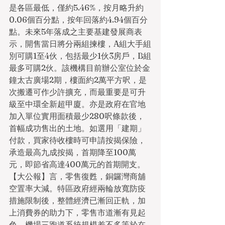
是各區最低，僅約5.46%，按月略升約
0.06個百分點，按年回落約4.94個百分
點。未來5年落成之主要基建發展商表
示，開售當日將分兩組揀樓，A組大手組
別可購1至4伙，包括最少1伙3房戶，B組
最多可購2伙。該機構目前辦公室位於金
鐘太古廣場2期，樓面約2萬平方呎，是
次搬遷可作少許擴充，而最重要是可升
級至中環全新超甲廈。亦是政府在官地
加入單位實用面積最少280呎條款後，
首幅成功售出的土地。如選用「建期」
付款，買家待收樓時可申請按揭保險，
承造最高九成按揭，首期降至100萬
元，即節省高達400萬元的首期開支。
【大公報】言，﻿零售復甦，銅鑼灣商舖
空置率大減。特區政府經兩輪放寬防疫
措施限制後，整體經濟已漸回正軌，加
上消費券的助力下，零售市道漸有見起
色。機場三跑道系統規模差不多等於在