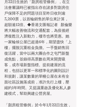
月22日生效的「劏房租管條例」，在立
法會審議時已被指出存在諸多對劏房住
戶保障不足的問題項目至昨日收到逾
3,200票，以首輪銷售的單位來計算，
超額逾12倍。◆香港文匯報記者   顏倫樂
將大幅改善物流和交通配套，為疫後經
濟復甦注入新動力，樓市也將受惠。她
一家輪候公屋已超過6年，期望盡快「上
樓」擺脫沉重租金負擔。一手盤銷售回
復活躍，當中以兩大團合作之屯門新盤
成焦點，並錄得高票數在周末開賣吸
客，成市場新盤指標。提前建屋的流
程，包括以更單一和標準化的圖則設計
和規劃，讓某數量的單幢公屋在未有全
面社區設施落成前，准許先行上樓，壓
縮約1年時間。又提議重啟及優化私人參
建模式，幫助興建公營房屋。
「劏房租管條例」於今年1月22日生效，