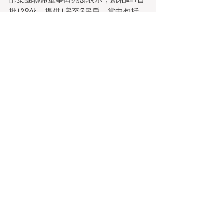
批128伙，提供1房至3房戶，當中包括
38個1房、81個2房，以及9個3房戶。本
月中美國加息0.75厘，加上同業拆息上
升，加劇了本港加息壓力，導致二手準
買家入市傾向審慎，市場觀望氣氛濃
厚，加上新盤價錢吸引並搶去市場焦
點，4大地產代理行於剛過去周末二手成
交個案於低位徘徊，分析預期二手交投
有待業主進一步擴闊議價空間，或一手
向隅客回流後才有望出現突破。基建設
施水平居全球第三由於本港經濟未全面
復甦，樓市需承受較大的下調壓力。
LOFTER GROUP樂風集團
樂風集團
香港物業發展商