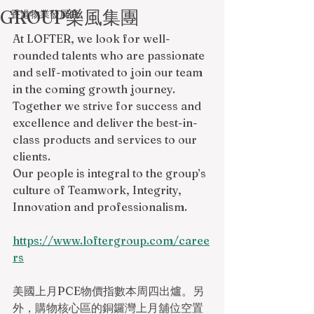
GROUP樂風集團
香港物業發展商
At LOFTER, we look for well-
rounded talents who are passionate 
and self-motivated to join our team 
in the coming growth journey. 
Together we strive for success and 
excellence and deliver the best-in-
class products and services to our 
clients.
Our people is integral to the group’s 
culture of Teamwork, Integrity, 
Innovation and professionalism.
https://www.loftergroup.com/caree
rs
美國上月PCE物價指數本周四出爐。另
外，購物核心區的銅鑼灣上月舖位空置