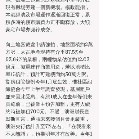
現有機場旁建一個新機場。楊政龍指，
本港經濟及市場運作逐漸回復正常，累
積多時的樓市購買力正不斷釋放，大額
豪宅市場亦頻錄成交。
向土地審裁處申請強拍，地盤面積約2萬
方呎，太古地產現持有介乎87.5%至
93.64%的業權，兩幢物業估值約12.03
億元，擬重建作商業用途，若以地積比
率15倍計，預計可建樓面約30萬方呎。
劏房租管條例今年1月底生效，惟社區組
織協會今年上半年調查發現，基層租戶
並未因此受惠，有約1成人在去年條例未
實施前，已被業主預告加租，更有人續
約時被加租700元。不過，澳洲財長查
默斯直言，通脹未來幾個月會更嚴重，
澳洲央行估計升至7%左右，「在我看來
不太離譜」，預期明年才有改善。今年1