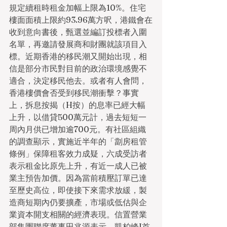
規定續租時租金加幅上限為10%。住宅
樓面面積上限約93.96萬方呎，港鐵會在
收到意向書後，甄選並編訂投標者入圍
名單，再邀請發展商和財團就該項目入
標。近期香港的移民潮又開始出現，相
信是部分市民對目前的政治環境感覺不
適合，決定移民他去。或者有人會問，
香港樓價會否受到移民潮衝擊？事實
上，拆息按揭（H按）的息率已經大幅
上升，以借貸500萬元計，過去短短一
周內月供已增加逾700元。有社區組織
的調查顯示，實施近半年的「劏房租管
條例」保障租客效力成疑，六成受訪者
表示租金比原先上升，有近一成人已被
業主預告加價。因為當前積壓訂單已達
至歷史高位，即使接下來需求放緩，製
造商短期內仍要擴產，市場或低估與企
業資本開支相關的經濟表現。信置營業
部集團聯席董事田兆源表示，凱柏峰I首