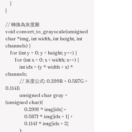
    }
}
// 轉換為灰度圖
void convert_to_grayscale(unsigned 
char *img, int width, int height, int 
channels) {
    for (int y = 0; y < height; y++) {
        for (int x = 0; x < width; x++) {
            int idx = (y * width + x) * 
channels;
            // 灰度公式: 0.299R + 0.587G + 
0.114B
            unsigned char gray = 
(unsigned char)(
                0.299f * img[idx] + 
                0.587f * img[idx + 1] + 
                0.114f * img[idx + 2]
            );