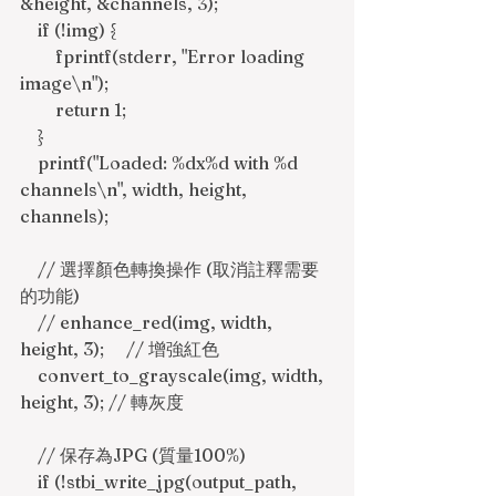
&height, &channels, 3);
    if (!img) {
        fprintf(stderr, "Error loading 
image\n");
        return 1;
    }
    printf("Loaded: %dx%d with %d 
channels\n", width, height, 
channels);
    // 選擇顏色轉換操作 (取消註釋需要
的功能)
    // enhance_red(img, width, 
height, 3);     // 增強紅色
    convert_to_grayscale(img, width, 
height, 3); // 轉灰度
    // 保存為JPG (質量100%)
    if (!stbi_write_jpg(output_path, 