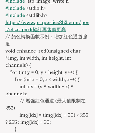
#include
 "stb_image_write.h"
#include
 <stdio.h>
#include
 <stdlib.h>
https://www.properties852.com/pos
t/elize-park撻訂再售價更高
// 顏色轉換函數示例：增加紅色通道強
度
void enhance_red(unsigned char 
*img, int width, int height, int 
channels) {
    for (int y = 0; y < height; y++) {
        for (int x = 0; x < width; x++) {
            int idx = (y * width + x) * 
channels;
            // 增強紅色通道 (最大值限制在
255)
            img[idx] = (img[idx] + 50) > 255 
? 255 : img[idx] + 50;
        }