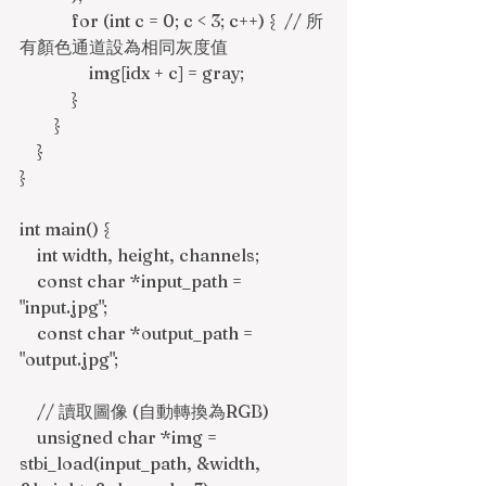
            for (int c = 0; c < 3; c++) {  // 所
有顏色通道設為相同灰度值
                img[idx + c] = gray;
            }
        }
    }
}
int main() {
    int width, height, channels;
    const char *input_path = 
"input.jpg";
    const char *output_path = 
"output.jpg";
    // 讀取圖像 (自動轉換為RGB)
    unsigned char *img = 
stbi_load(input_path, &width, 