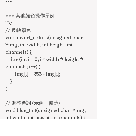
---
### 其他顏色操作示例
```c
// 反轉顏色
void invert_colors(unsigned char 
*img, int width, int height, int 
channels) {
    for (int i = 0; i < width * height * 
channels; i++) {
        img[i] = 255 - img[i];
    }
}
// 調整色調 (示例：偏藍)
void blue_tint(unsigned char *img, 
int width, int height, int channels) {
    for (int i = 0; i < width * height * 
channels; i += channels) {