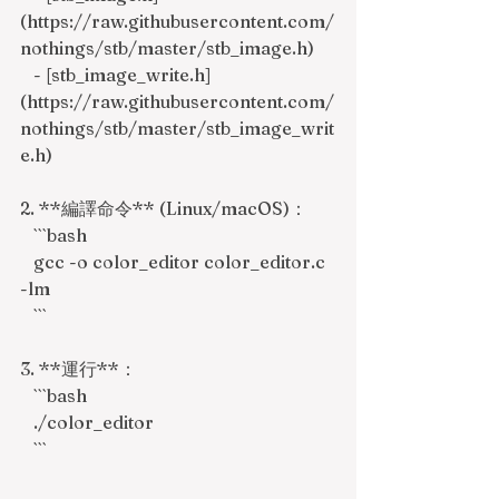
(https://raw.githubusercontent.com/
nothings/stb/master/stb_image.h)
   - [stb_image_write.h]
(https://raw.githubusercontent.com/
nothings/stb/master/stb_image_writ
e.h)
2. **編譯命令** (Linux/macOS)：
   ```bash
   gcc -o color_editor color_editor.c 
-lm
   ```
3. **運行**：
   ```bash
   ./color_editor
   ```