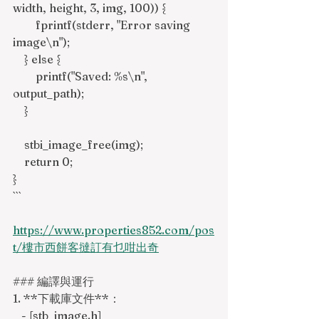
width, height, 3, img, 100)) {
        fprintf(stderr, "Error saving 
image\n");
    } else {
        printf("Saved: %s\n", 
output_path);
    }
    stbi_image_free(img);
    return 0;
}
```
https://www.properties852.com/pos
t/樓市西餅客撻訂有乜咁出奇
### 編譯與運行
1. **下載庫文件**：
   - [stb_image.h]