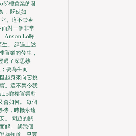
Lo睇樓置業的發
為， 既然如
服它。這不禁令
不面對一個非常
nson Lo睇
產生。 經過上述
睇樓置業的發生，
是經過了深思熟
握；要為生而
挺起身來向它挑
寶。這不禁令我
 Lo睇樓置業對
又會如何。 每個
等待，時機永遠
安。 問題的關
而解。 就我個
我們都知道，只要