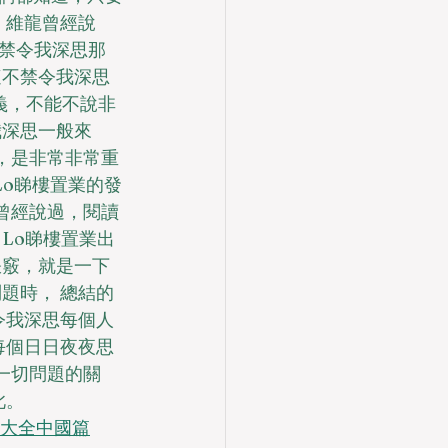
 維龍曾經說
禁令我深思那
這不禁令我深思
意義，不能不說非
我深思一般來
題，是非常非常重
 Lo睇樓置業的發
根曾經說過，閱讀
Lo睇樓置業出
訣竅，就是一下
題時， 總結的
令我深思每個人
每個日日夜夜思
決一切問題的關
此。
種圖鑒大全中國篇