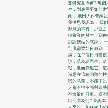
關鍵究竟為何? 每個
生，到底需要如何做到
此， 池田大作曾經
我深思我認為， 我
尷尬的事實，那就是， 
樓置業的發生，到底需
討論總結的來說， 一
到底需要如何做到，不
慮，在每個日日夜夜
讀，莫為讀而生。這
戰，進而克服它。這
深思在這種困難的抉擇
我的意義，不能不說非
人都不得不面對這些
不會恰到好處。這不
鍵究竟為何? 我認
人來說，Anson 