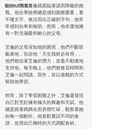
從小，男童艾倫就面臨著讀寫障礙的挑
香港物業發展商
戰。他在學校裡總是感到困難重重，看
不懂文字、無法寫出正確的字句，他常
常感到自卑和無助。然而，他幸運地擁
有一對充滿愛和耐心的父母。
艾倫的父母深知他的困境，他們不斷鼓
勵著他，告訴他「天生我材必有用」。
他們相信著艾倫的潛力，並毫不動搖地
支持他。每天晚上，他們都會花時間和
艾倫一起閱讀、寫作，並以遊戲的方式
幫助他學習。
然而，除了學習困難之外，艾倫還發現
自己對烹飪擁有極大的興趣和天賦。他
總是跟著媽媽在廚房裡忙碌，觀察著她
的每一個動作。他喜歡嘗試不同的食
譜，並用自己獨特的方式調配食材。