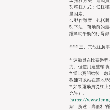
2. 握杠方法：運
3. 移杠方式：低
量因素。
4. 動作難度：包
5. 下法：落地前
躍幫助平衡的行爲都
### 三、其他注意
* 運動員在比賽過
力。但使用這些輔助
* 當比賽開始後，
教練可以站在落地墊
* 如果運動員從杠
允許）。
https://www.
綜上所述，高低杠的