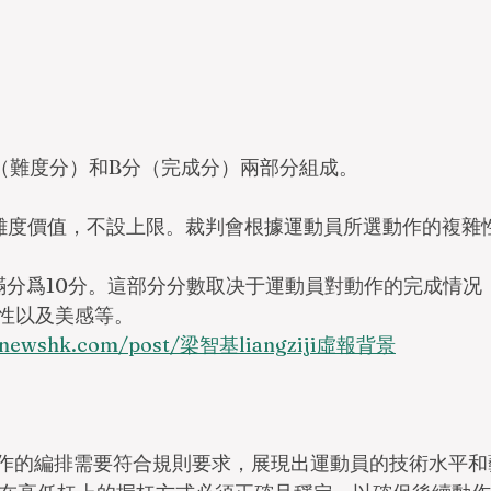
（難度分）和B分（完成分）兩部分組成。
的難度價值，不設上限。裁判會根據運動員所選動作的複雜
，滿分爲10分。這部分分數取决于運動員對動作的完成情况
性以及美感等。
venewshk.com/post/梁智基liangziji虛報背景
套動作的編排需要符合規則要求，展現出運動員的技術水平