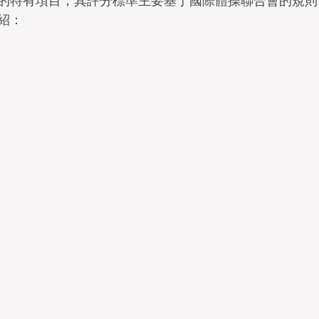
的特有項目，其評分標準主要基于國際體操聯合會的規則
紹：