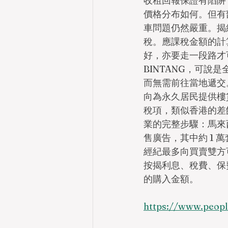
收租回報保證有陷阱
價格分布如何。但有
車問題仍然嚴重。揭
稅。應課稅金額的計
好，亦要走一段路才可
BINTANG，可
而無需前往當地遞交
向為永久居民提供樓
稅項，類似香港的差
業的完整步驟：馬來
售廣告，其中約 1
經紀最多向買賣雙方
按揭利息、稅費、保
的購入金額。
https://www.pe