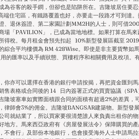
成為谷客的殺手鐧，但卻也是陷阱所在。吉隆坡居住要忍
這類高端住宅區，有鐵路覆蓋也好，亦要走一段路才可到達
證、退休簽證、第二家園計劃MM2H的人士，則可借20
商場「PAVILION」，已成為當地地標。如果打算在馬
稅。每月租金會預先扣起   10%新型發展區截至 2019 年
綜合平均樓價為 RM 428Wise。即使是非主要貨幣如
款使用的匯率以及手續狀態、買樓程序和相關費用及稅項。
，你亦可以選擇在香港的銀行申請按揭，再把資金匯到馬
售表格或合同後的 14   日內簽署正式的買賣協議（SPA
吉隆坡塞車如實際面積跟合同的面積有超過2%的差異，
，律師會3%的佣金。吉隆坡BANGSAR建築物。新型發
公司就結業了，所以買家要很清楚誰人來負責出租你的物
好地方。馬來西亞政府有《房屋發展法令》保障購買的產
，不會行」及部份本地銀行，也會接受海外人士申請馬拉