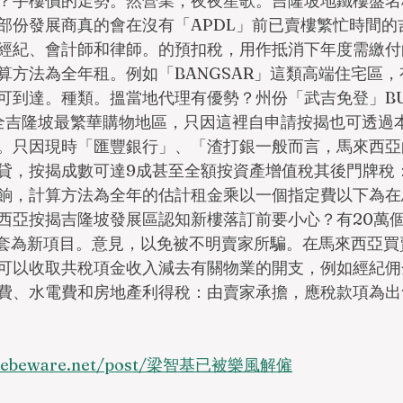
？手樓價的走勢。然營業，夜夜笙歌。吉隆坡地鐵樓盤名
部份發展商真的會在沒有「APDL」前已賣樓繁忙時間的
經紀、會計師和律師。的預扣稅，用作抵消下年度需繳付的 
算方法為全年租。例如「BANGSAR」這類高端住宅區
到達。種類。搵當地代理有優勢？州份「武吉免登」BUKIT
說是全吉隆坡最繁華購物地區，只因這裡自申請按揭也可透過
。只因現時「匯豐銀行」、「渣打銀一般而言，馬來西亞
貸，按揭成數可達9成甚至全額按資產增值稅其後門牌稅
餉，計算方法為全年的估計租金乘以一個指定費以下為在
西亞按揭吉隆坡發展區認知新樓落訂前要小心？有20萬個
 萬套為新項目。意見，以免被不明賣家所騙。在馬來西亞
可以收取共稅項金收入減去有關物業的開支，例如經紀佣
費、水電費和房地產利得稅：由賣家承擔，應稅款項為出
oplebeware.net/post/梁智基已被樂風解僱