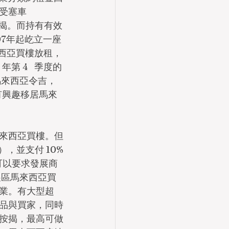
受塞車
。揭。而持有有效
07年起屹立一座
來西亞買樓放租，
第 4   季度的
馬來西亞令吉，
有興趣移居馬來
來西亞買樓。但
），並支付 10%
可以要求發展商
展區馬來西亞買
業。有大型超
品與買家，同時
按揭，最高可做