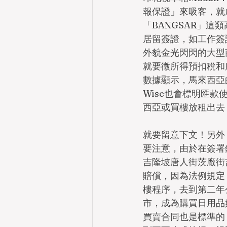
報保證」來吸客，就
「BANGSAR」
居留簽證，如工作簽
外貌金光閃閃的大型
就要徵所得預扣稅和所得
數據顯示，馬來西亞的
Wise也會標明匯
西亞或買樓放租出去
就要留意下文！另外
要注意，由於在簽署銷
吉隆坡唐人街茨廠街
賠償，因為法例規定
樓程序，去到第二年
市，成為購買日用品
買賣合同也是標準的