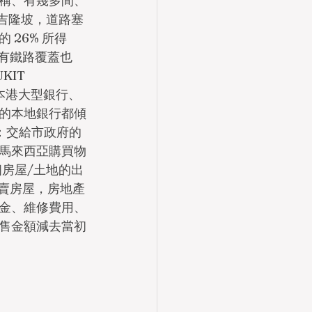
稱、有幾多間、
吉隆坡，道路塞
26% 所得
，有鐵路覆蓋也
   
本港大型銀行、
的本地銀行都傾
：交給市政府的
馬來西亞購買物
房屋/土地的出
買賣房屋，房地產
金、維修費用、
售金額減去當初