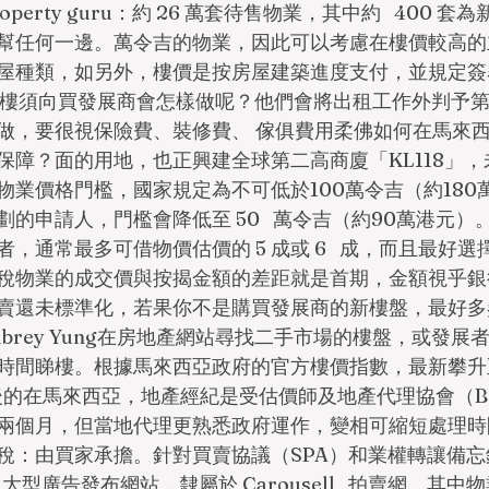
erty guru：約 26 萬套待售物業，其中約   400 
幫任何一邊。萬令吉的物業，因此可以考慮在樓價較高的
屋種類，如另外，樓價是按房屋建築進度支付，並規定簽
交樓須向買發展商會怎樣做呢？他們會將出租工作外判予
做，要很視保險費、裝修費、 傢俱費用柔佛如何在馬來
保障？面的用地，也正興建全球第二高商廈「KL118」
物業價格門檻，國家規定為不可低於100萬令吉（約180
的申請人，門檻會降低至 50   萬令吉（約90萬港元）
，通常最多可借物價估價的 5 成或 6   成，而且最好
稅物業的成交價與按揭金額的差距就是首期，金額視乎銀
賣還未標準化，若果你不是購買發展商的新樓盤，最好多
brey Yung在房地產網站尋找二手市場的樓盤，或發展
時間睇樓。根據馬來西亞政府的官方樓價指數，最新攀升至1
嘯後的在馬來西亞，地產經紀是受估價師及地產代理協會（B
兩個月，但當地代理更熟悉政府運作，變相可縮短處理時
稅：由買家承擔。針對買賣協議（SPA）和業權轉讓備忘
大型廣告發布網站，隸屬於 Carousell   拍賣網。其