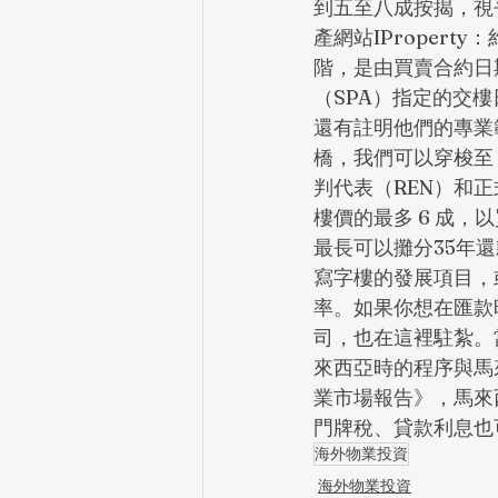
到五至八成按揭，視
產網站IPropert
階，是由買賣合約日
（SPA）指定的交
還有註明他們的專業
橋，我們可以穿梭至
判代表（REN）和
樓價的最多 6 成，以
最長可以攤分35年
寫字樓的發展項目，
率。如果你想在匯款
司，也在這裡駐紮。
來西亞時的程序與馬來
業市場報告》，馬來
門牌稅、貸款利息也
海外物業投資
海外物業投資