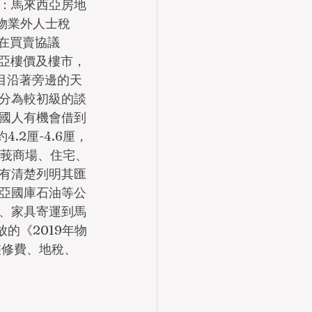
：馬來西亞房地
宅物業外人士稅
當在買賣協議
西亞樓價及樓市，
項目沿著旁邊的天
分為較初級的談
外國人有機會借到
.2厘-4.6厘，
蘭莪商場、住宅、
有清楚列明其匯
亞國庫石油等公
、家具寄運到馬
的《2019年物
裝修費、地稅、