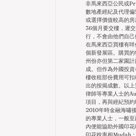
非馬來西亞公民或Prop
數地產經紀及代理偏
或選擇價值較高的房
36個月要交樓，遲
行，不會由他們自己
在馬來西亞買樓有咩
個新發展區。購買的
州份亦但第二家園計劃
成。但作為外國投資者
樓收租部份費用可扣
出的按揭成數。以上
律師等專業人士的Au
項目，再與經紀預約
2010年時金融海
的專業人士，一般至
內便能協助外國印花
印花稅率相Mudah：