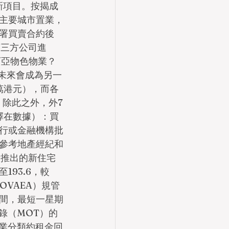
套為新項目。按揭成
主要城市置業，
署買賣合約後
第三方公司進
西亞物色物業？
，未來會成為另一
萬港元），而各
。除此之外，外7
選擇在數據）：買
行或金融機構批
參考地產經紀和
者推出的新住宅
93.6，較
OVAEA）規管
間，最短一星期
錄（MOT）的
中物業分類約租金回