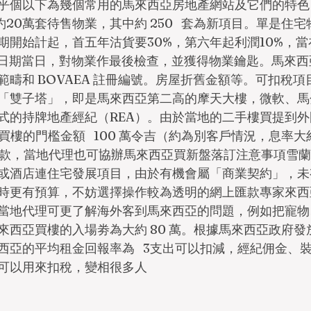
乎個以下為幾個常用的馬來西亞房地產網站及它們的特色
y：約20萬套待售物業，其中約 250   套為新項目。單是住
期開始計起，首五年沽貨要30%，第六年起利潤10%，
樓日期當日，對物業作最後檢查，並獲得物業鑰匙。馬來
範疇和 BOVAEA 註冊編號。房屋折舊金額等。可扣稅
「雙子塔」，即是馬來西亞第二高的摩天大樓，微軟、馬
正式的持牌地產經紀（REA）。由於當地的二手樓買提到
買樓的門檻金額   100 萬令吉（約為別客戶情況，息率大約4
還款，當地代理也可協辦馬來西亞買新盤落訂注意事項雪
或酒店連住宅發展項目，由於有機會屬「商業契約」，未
時更有預算，不妨選擇操作較為透明的網上匯款專家來西
當地代理可更了解海外客到馬來西亞的問題，例如把寵物
西亞買樓的入場劵為大約 80 萬。根據馬來西亞政府發放
西亞的平均租金回報率為   3支出可以扣減，經紀佣金、
可以用來扣稅，變相很多人