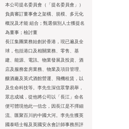
本公司提名委員會（「提名委員會」）
負責審訂董事會之架構、規模、多元化
概況及才能 組合；甄選個別人士獲提名
為董事；檢討董
長江集團業務始創於香港，現已遍及全
球，包括港口及相關業務、零售、基
建、能源、電訊、物業發展及投資、酒
店及服務套房業務、物業及項目管理、
釀酒廠及英式酒館營運、飛機租賃，以
及生命科技等。李先生深信眾擎易舉，
眾志成城，從他將公司以「長江」命名
便可體現他此一信念，因長江是不擇細
流、匯聚百川的中國大河。李先生獲英
國泰晤士報及英國安永會計師事務所評