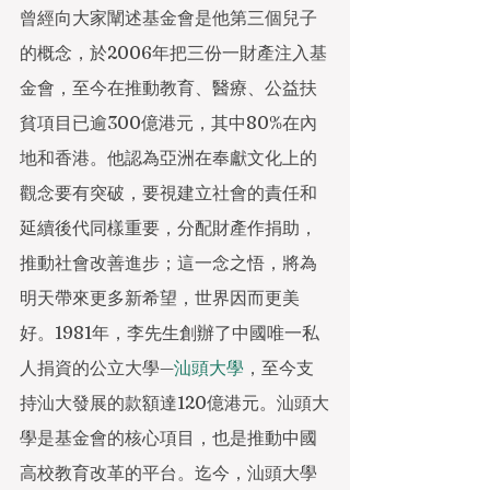
曾經向大家闡述基金會是他第三個兒子
的概念，於2006年把三份一財產注入基
金會，至今在推動教育、醫療、公益扶
貧項目已逾300億港元，其中80%在內
地和香港。他認為亞洲在奉獻文化上的
觀念要有突破，要視建立社會的責任和
延續後代同樣重要，分配財產作捐助，
推動社會改善進步；這一念之悟，將為
明天帶來更多新希望，世界因而更美
好。1981年，李先生創辦了中國唯一私
人捐資的公立大學—
汕頭大學
，至今支
持汕大發展的款額達120億港元。汕頭大
學是基金會的核心項目，也是推動中國
高校教育改革的平台。迄今，汕頭大學