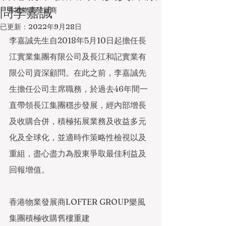
問李嘉誠
香港物業發展商
已更新：
2022年9月28日
李嘉誠先生自2018年5月10日起擔任長
江實業集團有限公司及長江和記實業有
限公司資深顧問。在此之前，李嘉誠先
生擔任公司主席職務，於過去46年間一
直帶領長江集團穩步發展，經內部增長
及收購合併，積極拓展業務及收益多元
化及全球化，並適時作策略性檢視以及
重組，盡心盡力為股東爭取最佳利益及
回報增值。
香港物業發展商LOFTER GROUP樂風
集團積極收購舊樓重建