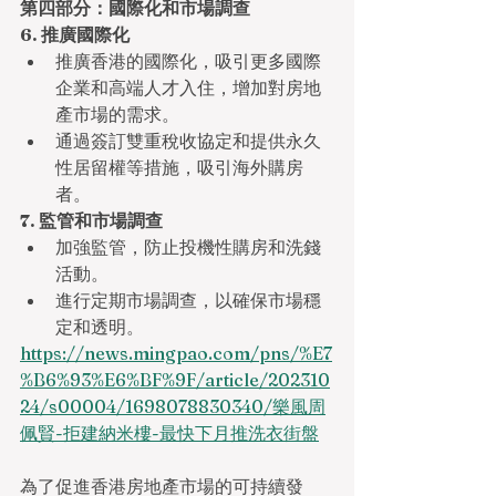
第四部分：國際化和市場調查
6. 推廣國際化
推廣香港的國際化，吸引更多國際
企業和高端人才入住，增加對房地
產市場的需求。
通過簽訂雙重稅收協定和提供永久
性居留權等措施，吸引海外購房
者。
7. 監管和市場調查
加強監管，防止投機性購房和洗錢
活動。
進行定期市場調查，以確保市場穩
定和透明。
https://news.mingpao.com/pns/%E7
%B6%93%E6%BF%9F/article/202310
24/s00004/1698078830340/樂風周
佩賢-拒建納米樓-最快下月推洗衣街盤
為了促進香港房地產市場的可持續發