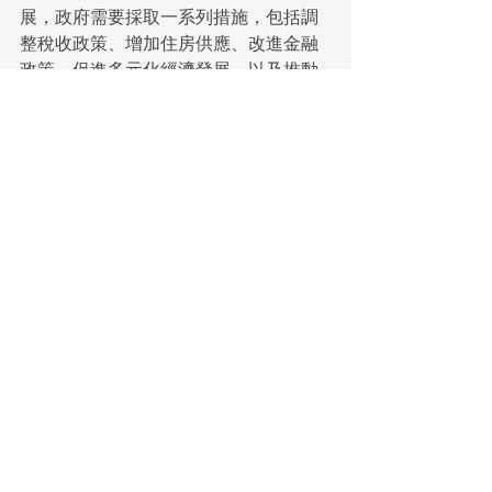
展，政府需要採取一系列措施，包括調
整稅收政策、增加住房供應、改進金融
政策、促進多元化經濟發展，以及推動
國際化。這些改善措施有助於吸引更多
本地市民和外地移民參與房地產市場，
維持香港的經濟競爭力，同時確保市場
的穩定和可持續發展。這需要政府、企
業界和社會各界的共同合作，以實現長
期經濟繁榮和社會穩定。
查看全部
最新文章