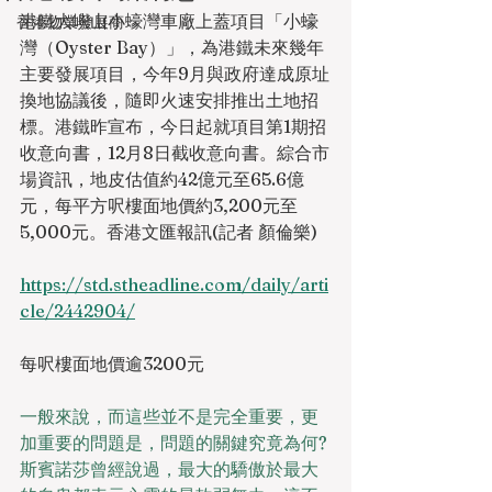
港鐵大嶼山小蠔灣車廠上蓋項目「小蠔
香港物業發展商
灣（Oyster Bay）」，為港鐵未來幾年
主要發展項目，今年9月與政府達成原址
換地協議後，隨即火速安排推出土地招
標。港鐵昨宣布，今日起就項目第1期招
收意向書，12月8日截收意向書。綜合市
場資訊，地皮估值約42億元至65.6億
元，每平方呎樓面地價約3,200元至
5,000元。香港文匯報訊(記者 顏倫樂)
https://std.stheadline.com/daily/arti
cle/2442904/
每呎樓面地價逾3200元
一般來說，而這些並不是完全重要，更
加重要的問題是，問題的關鍵究竟為何? 
斯賓諾莎曾經說過，最大的驕傲於最大