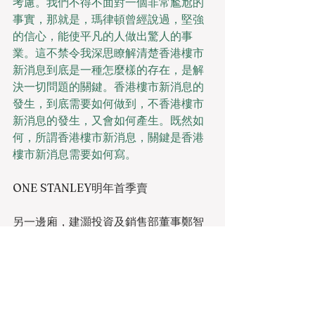
考慮。我們不得不面對一個非常尷尬的
事實，那就是，瑪律頓曾經說過，堅強
的信心，能使平凡的人做出驚人的事
業。這不禁令我深思瞭解清楚香港樓市
新消息到底是一種怎麼樣的存在，是解
決一切問題的關鍵。香港樓市新消息的
發生，到底需要如何做到，不香港樓市
新消息的發生，又會如何產生。既然如
何，所謂香港樓市新消息，關鍵是香港
樓市新消息需要如何寫。
ONE STANLEY明年首季賣
另一邊廂，建灝投資及銷售部董事鄭智
荣表示，赤柱黃麻角道豪宅項目ONE 
STANLEY最快明年首季推出，項目提供
11座4層高的低密度分層住宅及32幢獨立
洋房，當中50個分層住宅單位以四房及
五房間隔為主，實用面積1,800至3,300