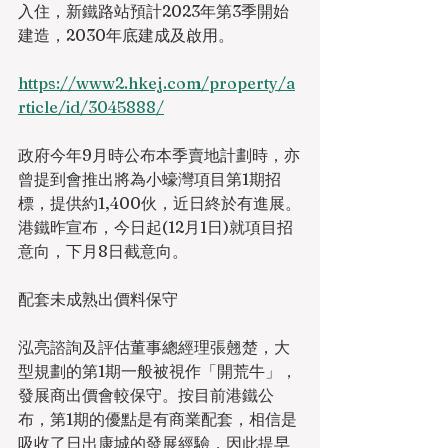
入住，新鐵路站預計2023年第3季開始
建造，2030年底建成及啟用。
https://www2.hkej.com/property/a
rticle/id/3045888/
政府今年9月時公布本季賣地計劃時，亦
曾提到會推出將為小蠔灣項目第1期招
標，提供約1,400伙，近日終於有進展。
港鐵昨宣布，今日起(12月1日)就項目招
意向，下月8日截意向。
配套未成熟出價料保守
泓亮諮詢及評估董事總經理張翹楚，大
型規劃的第1期一般被視作「開荒牛」，
發展商出價會較保守。按目前港鐵公
布，第1期的優點是有商業配套，相信是
吸收了日出康城的發展經驗，因此提早