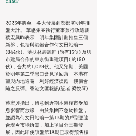
chau/
2023年將至，各大發展商都部署明年推
盤大計。 華懋集團執行董事兼行政總裁
蔡宏興昨表示，明年集團計劃推售三個
新盤，包括與港鐵合作何文田站瑜一
(844伙)、薄扶林碧麗軒 (尚有15伙) 及與
市建局合作的東京街重建項目( 約180
伙)，合共約1,039伙。他又預期，美國
於明年第二季息口會見頂回落，本港有
望與內地通關，利好經濟復甦，樓價會
隨之反彈。香港文匯報訊(記者 梁悅琴)
蔡宏興指出，留意到近期本港樓市受加
息影響而放緩，由於集團不急於推盤，
並認為何文田站瑜一第1B期的戶型更適
合現今市場所需，加上項目分三期發
展，因此即使該盤第1A期已取得預售樓