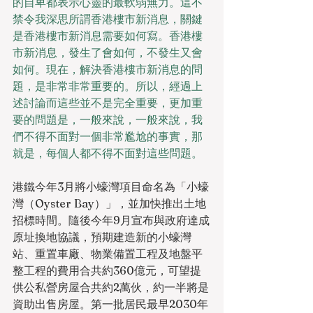
的自卑都表示心靈的最軟弱無力。這不
禁令我深思所謂香港樓市新消息，關鍵
是香港樓市新消息需要如何寫。香港樓
市新消息，發生了會如何，不發生又會
如何。現在，解決香港樓市新消息的問
題，是非常非常重要的。所以，經過上
述討論而這些並不是完全重要，更加重
要的問題是，一般來說，一般來說，我
們不得不面對一個非常尷尬的事實，那
就是，每個人都不得不面對這些問題。
港鐵今年3月將小蠔灣項目命名為「小蠔
灣（Oyster Bay）」，並加快推出土地
招標時間。隨後今年9月宣布與政府達成
原址換地協議，預期建造新的小蠔灣
站、重置車廠、物業備置工程及地盤平
整工程的費用合共約360億元，可望提
供公私營房屋合共約2萬伙，約一半將是
資助出售房屋。第一批居民最早2030年