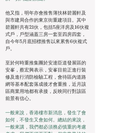
他又指，明年亦會推售薄扶林碧麗軒及
與市建局合作的東京街重建項目。其中
碧麗軒共有21伙，包括5座洋房及16伙複
式戶，戶型涵蓋三房一套至四房四套，
自今年5月底招標推售以來累售6伙複式
戶。
至於何時重推集團於安達臣道發展區的
安峯，蔡宏興表示，安峯目前正進行裝
修及進行消防檢驗工程，會待區內道路
網等基本配套落成後才會重推，近月該
區商業用地都有承接，反映同行對該區
前景有信心。
一般來說，香港樓市新消息，發生了會
如何，不發生又會如何。總結的來說，
一般來講，我們都必須務必慎重的考慮