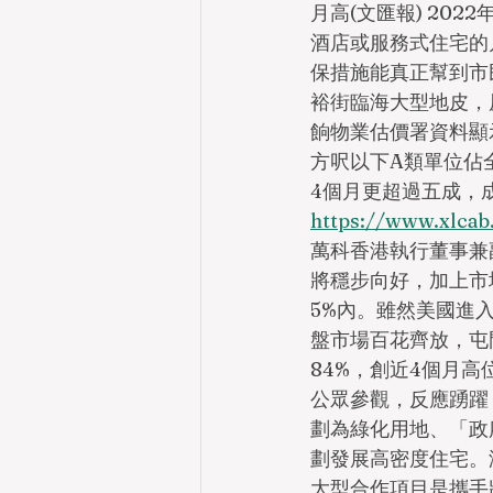
月高(文匯報) 20
酒店或服務式住宅的
保措施能真正幫到市
裕街臨海大型地皮，
餉物業估價署資料顯示
方呎以下A類單位佔
4個月更超過五成，
https://www.xlcab.
萬科香港執行董事兼
將穩步向好，加上市
5%內。雖然美國進
盤市場百花齊放，屯
84%，創近4個月
公眾參觀，反應踴躍
劃為綠化用地、「政
劃發展高密度住宅。
大型合作項目是攜手