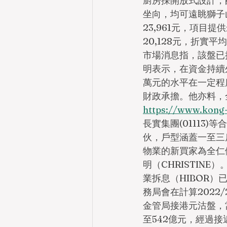
廚房採開放式設計，
坐向，均可遠眺獅子山一
23,961元，項目提供
20,128元，折實
市場消息指，該盤已接
明表示，在資金持續外
萬元的水平在一定程
財政承擔。他亦料，
https://www.kon
長實集團(01113
伙，戶型涵蓋一至三房單
物業的新買家為全仁健康
明（CHRISTIN
業拆息（HIBOR）
務局會在計算2022
金管局接港元沽盤，當
至542億元，經過接