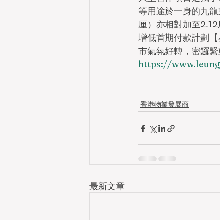
等用途於一身的九龍東
厘）亦相對加至2.1
增低首期付款計劃【
市氣氛好轉，密鑼緊
https://www.le
香港物業發展商
最新文章