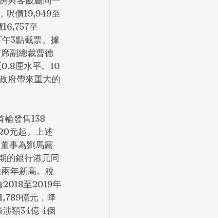
房與客飯廳同一
呎價19,949至
6,757至
下午3點截票。據
首席副總裁曹德
.8厘水平。10
政府帶來重大的
輪發售138
720元起。上述
公司董事為劉馬露
月期的銀行港元同
逾兩年新高。稅
018至2019年
,789億元，降
涉額34億 4個