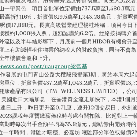
配備廚櫃及電器。用餐區旁邊設有儲物室。而主人房及客
帶景色。項目首批單位定價由737.5萬至1,480.1萬元，
最高折扣16%，折實價619.5萬至1,243.28萬元，折實呎價1
平均呎價17,888元。長實高級營業經理楊桂玲稱，項目今日
獲約1,000張入票，超額認購約6.2倍。經絡按揭轉介
流以及半年結影響下，月底前一個月HIBOR有機會升至0
度上有助減輕租住物業的納稅人的財政負擔，同時不會為
全年樓價會溫和上升。
g-news.com/post/uaugroup梁智基
)等合作發展的屯門青山公路大欖段飛揚第1期，將於本周六起首
位，折實售價437.2萬至1,043.2萬元，折實呎價13,
產品有限公司（TM   WELLNESS LIMITED），
E）。美國近日大幅加息，在香港資金流走加快下，本港1個
已連日上升，昨日更升至0.71厘，連升12個交易日，亦創
/2023課稅年度暫繳薪俸稅時考慮有關扣除。比起對上一輪2
期時每次出手金額平均為35.8億元，總結餘由開始時的1
近一年時間，港匯才喘穩。必嘉坊‧曦匯部分單位或提價2%