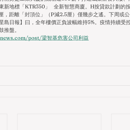
新地標「KTR350」   全新智慧商廈。H按貸款計劃的按
2厘，距離「封頂位」（P減2.5厘）僅幾步之遙。下周或
星島日報】曰，全年樓價正負波幅維持5%。疫情持續受
鼓推盤。
ungnews.com/post/梁智基危害公司利益