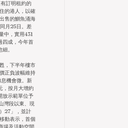
沒有訂明租約的
住的港人，以確
出售的鰂魚涌海
同月25日。差
中，實用431
超過四成，今年首
愈細。
甦，下半年樓市
價正負波幅維持
加息機會微。新
元，按月大增約
開放示範單位予
山灣段以東、現
）27」，並計
移動表示，首個
商場及活動空間