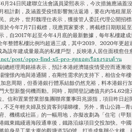
22年6月24日民建聯立法會議員梁熙表示，今次措施應涵蓋
月租計劃，及涵蓋受疫情影響無法返港，要在內地租屋居
民。此外，世邦魏理仕表示，獲接管人委託代理公開招標
原於今年7月7日截標，現應買家要求，將截標日期順延至
，自2017年起至今年4月底的最新數據，每年私樓建成量
全年整體私樓比例均超過三成，其中2019、2020年更
成為該年建成量最高的私樓戶型，反映港人居住面積愈住
net/post/oppo-find-x5-pro-สุดยอดเรือธงรอบด้าน
副總經理周銘禧表示，預計本港經濟隨疫情受控而逐漸復
場憧憬內地與港通關，在剛性需求的支持下，相信全年樓
入加息周期，但香港銀行體系結餘仍然充裕，料本港銀行
門大型新盤伺機而動。同時，期間登記總值共約34.62億
高位。信和置業營業部集團聯席董事田兆源指，項目昨日起
，不乏年輕夫婦及投資客到場睇樓。另外，青山公路—青
府、機構或社區」的一幅用地，亦擬改劃為「住宅（甲類
港鐵東鐵綫過海段通車後，鐵路沿線項目交投加快。中國
將前身是工業大廈的觀塘道350號，打造成集辦公大樓、