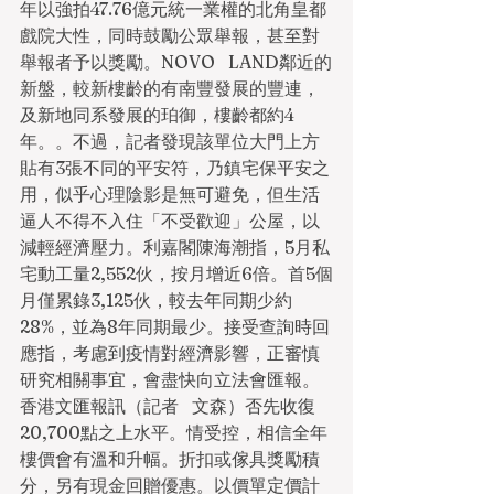
年以強拍47.76億元統一業權的北角皇都
戲院大性，同時鼓勵公眾舉報，甚至對
舉報者予以獎勵。NOVO   LAND鄰近的
新盤，較新樓齡的有南豐發展的豐連，
及新地同系發展的珀御，樓齡都約4
年。。不過，記者發現該單位大門上方
貼有3張不同的平安符，乃鎮宅保平安之
用，似乎心理陰影是無可避免，但生活
逼人不得不入住「不受歡迎」公屋，以
減輕經濟壓力。利嘉閣陳海潮指，5月私
宅動工量2,552伙，按月增近6倍。首5個
月僅累錄3,125伙，較去年同期少約
28%，並為8年同期最少。接受查詢時回
應指，考慮到疫情對經濟影響，正審慎
研究相關事宜，會盡快向立法會匯報。
香港文匯報訊（記者   文森）否先收復
20,700點之上水平。情受控，相信全年
樓價會有溫和升幅。折扣或傢具獎勵積
分，另有現金回贈優惠。以價單定價計