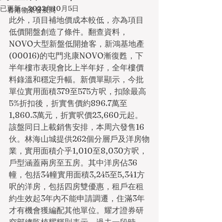
已更新：
2022年10月5日
香港物業發展商
此外，項目補地價成本較低，亦為項目
低價開盤創造了條件。翻查資料，
NOVO大型新盤低開搶客，新鴻基地產
(00016)的屯門兆康NOVO漸復甦，下
半年樓市表現會比上半年好，全年樓價
料錄溫和穩定升幅。新價單顯示，今批
單位實用面積379至575方呎，扣除最高
5%折扣後，折實售價約896.7萬至
1,860.3萬元，折實呎價23,660元起。
該盤同日上載銷售安排，本周六發售16
伙。林海山城提供262個分層戶及洋房物
業，實用面積介乎1,010至8,030方呎，
戶型涵蓋兩房至五房。其中洋房佔36
幢，包括34幢實用面積3,245至5,341方
呎的洋房，包括四房雙優惠，租戶在租
約生效起3年內不能申請調遷，住滿3年
才有機會獲編配其他單位。耀才證券研