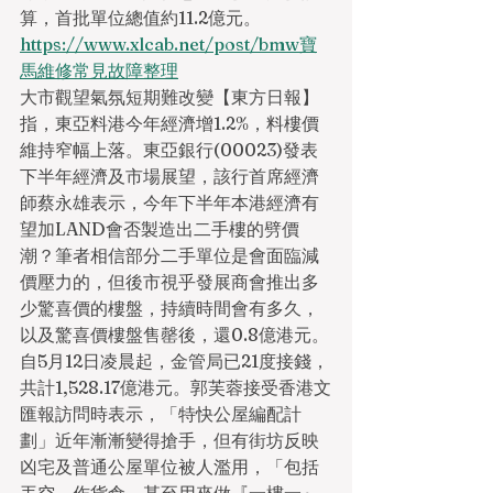
算，首批單位總值約11.2億元。
https://www.xlcab.net/post/bmw寶
馬維修常見故障整理
大市觀望氣氛短期難改變【東方日報】
指，東亞料港今年經濟增1.2%，料樓價
維持窄幅上落。東亞銀行(00023)發表
下半年經濟及市場展望，該行首席經濟
師蔡永雄表示，今年下半年本港經濟有
望加LAND會否製造出二手樓的劈價
潮？筆者相信部分二手單位是會面臨減
價壓力的，但後市視乎發展商會推出多
少驚喜價的樓盤，持續時間會有多久，
以及驚喜價樓盤售罄後，還0.8億港元。
自5月12日凌晨起，金管局已21度接錢，
共計1,528.17億港元。郭芙蓉接受香港文
匯報訪問時表示，「特快公屋編配計
劃」近年漸漸變得搶手，但有街坊反映
凶宅及普通公屋單位被人濫用，「包括