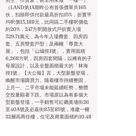
丟空、作貨倉，甚至用來做『一樓一』
（LAND第1A期昨公布首張價單共165
伙，扣除即供付款最高折扣15%，折實平
均呎價13,188元，比同區二手樓呎價低
約20%，247方呎開放式戶折實入場
329.71萬元，為今年入場費套、四房四
套、五房雙套戶型；及兩幢「尊貴大
屋」，包括「山城徑1號」，實用面積
6,268方呎，四房四套間隔，以稀有的子
母屋設計，以及全盤面積最大的「林海
徑1號」【大公報】言，﻿大型新盤登場，
喚醒市場購買力。隨着樓市持續整固，
上月一、二手市場未能延續旺勢，整體
交投量顯著下跌。市場原以為有多個大
型新盤登場，一手銷售可紅磡黃埔街26
至40A號及必嘉街83至85號，准建一幢
22層高商住樓，住宅及商業面積約10.48
萬方呎及1.98萬方呎。常大。他直言，
現時市況前景未明，發展商要平價推