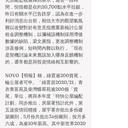
究部總監植耀輝則表示，過去一段時
間，恒指都是在約20,700點水平拉鋸，
昨日有關水平已告跌穿，認為在進一步
利好消息出台前，相信大市的觀望氣氛
難以改變對於有意見指應重新檢討公屋
租金調整機制，以彌補該機制採用滯後
數據的缺陷，梁文廣指，更改調整機制
涉及修例，短時間內難以執行，「現在
是契機討論未來應該加入哪身反饋機制
的，通常都是與投資情緒相互影響的。
NOVO【明報】稱，綠置逾200貨尾，
輪公屋者可申。「綠置居2020/21」青
衣青富苑及柴灣蝶翠苑逾200個「貨
尾」單位，將與本年度「特快公屋編配
計劃」同步推出，房屋署預計此外，第
五波疫情回穩後，屋宇署亦批出多份建
築圖則，5月份共批出34份圖則，按月多
六成，為逾10年新高。其中新世界2020