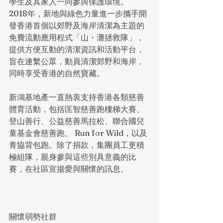
學生及其家人一同參與保護環境。
2018年，新地與綠色力量進一步攜手開
發香港首個以郊野及海岸清潔為主題的
免費流動應用程式「山・灘拯救隊」，
提供方便互動的清潔資訊和活動平台，
旨在連繫公眾，動員清潔郊野和海岸，
同時享受香港的自然寶藏。
新鴻基地產一直熱衷支持香港各類慈善
體育活動，包括匡智慈善跑樓梯大賽、
登山善行、公益慈善馬拉松、聯合國兒
童基金會慈善跑、 Run for Wild，以及
青協背包跑。除了捐款，集團員工更積
極組隊，親身參與這些別具意義的比
賽，在社區宣揚愛與關懷的訊息。
關懷弱勢社群