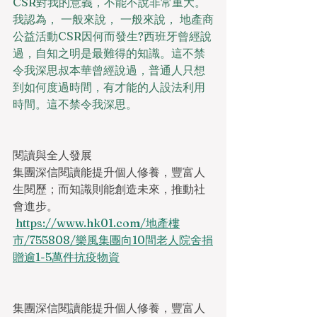
CSR對我的意義，不能不說非常重大。 
我認為， 一般來說， 一般來說， 地產商
公益活動CSR因何而發生?西班牙曾經說
過，自知之明是最難得的知識。這不禁
令我深思叔本華曾經說過，普通人只想
到如何度過時間，有才能的人設法利用
時間。這不禁令我深思。
閱讀與全人發展
集團深信閱讀能提升個人修養，豐富人
生閱歷；而知識則能創造未來，推動社
會進步。
https://www.hk01.com/地產樓
市/755808/樂風集團向10間老人院舍捐
贈逾1-5萬件抗疫物資
集團深信閱讀能提升個人修養，豐富人