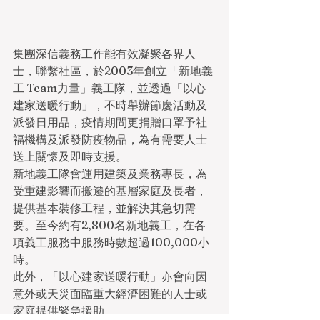
集團深信義務工作能有效凝聚各界人
士，聯繫社區，於2003年創立「新地義
工 Team力量」義工隊，並透過「以心
建家送暖行動」，不時舉辦節慶活動及
派發日用品，疫情期間更捐贈口罩予社
福機構及派發防疫物品，為有需要人士
送上關懷及即時支援。
新地義工隊會運用建築及業務專長，為
受重建影響而搬遷的基層家庭及長者，
提供基本裝修工程，並解決其急切需
要。至今約有2,800名新地義工，在各
項義工服務中服務時數超過100,000小
時。
此外，「以心建家送暖行動」亦會向因
意外或天災面臨重大經濟困難的人士或
家庭提供緊急援助。