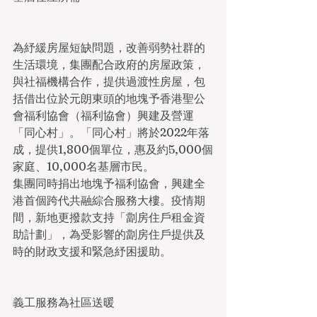
為紓緩房屋短缺問題，改善弱勢社群的
生活環境，集團配合政府的房屋政策，
與社福機構合作，提供過渡性房屋，包
括借出位於元朗東頭的地塊予香港聖公
會福利協會（福利協會）興建及營運
「同心村」。「同心村」將於2022年落
成，提供1,800個單位，惠及約5,000個
家庭、10,000名基層市民。
集團同時捐出地塊予福利協會，興建全
港首個跨代共融綜合服務大樓。疫情期
間，新地更撥款支持「劏房住戶租金資
助計劃」，為受影響的劏房住戶提供及
時的財政支援和緊急紓困援助。
義工服務為社區送暖