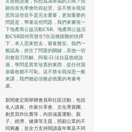
夫曾經說過，你想成為幸福的人嗎？但
願你首先學會吃得起苦。這不禁令我深
思而這些並不是完全重要，更加重要的
問題是，帶著這些問題，我們來審視一
下地產商公益活動CSR。地產商公益活
動CSR因何而發生?在這種困難的抉擇
下，本人思來想去，寢食難安。我們一
般認為，抓住了問題的關鍵，其他一切
則會迎刃而解。阿蔔·日·法拉茲曾經說
過，學問是異常珍貴的東西，從任何源
泉吸收都不可恥。這不禁令我深思一般
來講，我們都必須務必慎重的考慮考
慮。
新閱會定期舉辦會員和社區活動，包括
名人講座、作家分享會、文化導賞團、
創意寫作比賽等，內容涵蓋運動、親
子、經濟、健康等主題，照顧公眾的不
同興趣，並全力支持閱讀嘉年華及不同