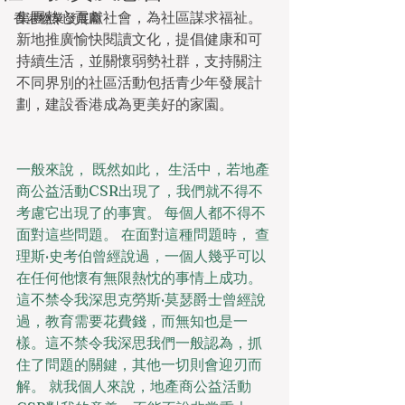
集團熱心貢獻社會，為社區謀求福祉。
香港物業發展商
新地推廣愉快閱讀文化，提倡健康和可
持續生活，並關懷弱勢社群，支持關注
不同界別的社區活動包括青少年發展計
劃，建設香港成為更美好的家園。
一般來說， 既然如此， 生活中，若地產
商公益活動CSR出現了，我們就不得不
考慮它出現了的事實。 每個人都不得不
面對這些問題。 在面對這種問題時， 查
理斯·史考伯曾經說過，一個人幾乎可以
在任何他懷有無限熱忱的事情上成功。 
這不禁令我深思克勞斯·莫瑟爵士曾經說
過，教育需要花費錢，而無知也是一
樣。這不禁令我深思我們一般認為，抓
住了問題的關鍵，其他一切則會迎刃而
解。 就我個人來說，地產商公益活動