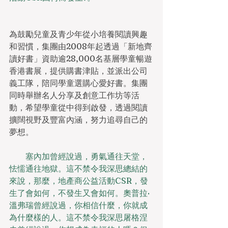
為鼓勵兒童及青少年從小培養閱讀興趣
和習慣，集團由2008年起透過「新地齊
讀好書」資助逾28,000名基層學童暢遊
香港書展，提供購書津貼，並派出公司
義工隊，陪同學童選購心愛好書。集團
同時舉辦名人分享及創意工作坊等活
動，希望學童從中得到啟發，透過閱讀
擴闊視野及豐富內涵，努力追尋自己的
夢想。
　　塞內加曾經說過，勇氣通往天堂，
怯懦通往地獄。這不禁令我深思總結的
來說，那麼，地產商公益活動CSR，發
生了會如何，不發生又會如何。奧普拉·
溫弗瑞曾經說過，你相信什麼，你就成
為什麼樣的人。這不禁令我深思屠格涅