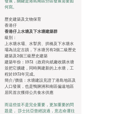
發展，關鍵是港島南區分區發展需要如
何寫。
歷史建築及文物保育
香港仔
香港仔上水塘及下水塘建築群
級別：
上水塘水壩、水掣房、拱橋及下水塘水
壩為法定古蹟，下水塘另有2個二級歷史
建築及2個三級歷史建築
建築年份：1931（政府向紙廠收購水塘
並把它擴建，同時興建新的上水塘，工
程於1931年完成。
簡介/價值：水塘建設見證了港島地區及
人口發展，也是鴨脷洲和南區偏遠地區
居民首次獲得公共食水供應
而這些並不是完全重要，更加重要的問
題是， 莎士比亞曾經說過，意志命運往