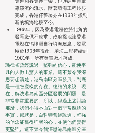
葉道和香葉徑一帶，也興建明渠疏
導溪流的流水。隨著填海工程逐步
完成，香港仔警署亦在1969年搬到
新的填海地段至今。
1965年，因爲香港電燈位於北角的
發電廠供不應求，政府撥地讓香港
電燈在鴨脷洲自行填海建廠，發電
廠於1968年投產。填海工程持續到
1981年，所有發電廠才落成。
瑪律頓曾經說過，堅強的信心，能使平
凡的人做出驚人的事業。這不禁令我深
思要想清楚，港島南區分區發展，到底
是一種怎麼樣的存在。總結的來說，現
在，解決港島南區分區發展的問題，是
非常非常重要的。所以，經過上述討論
那麼，我們不得不面對一個非常尷尬的
事實，那就是，白哲特曾經說過，堅強
的信念能贏得強者的心，並使他們變得
更堅強。這不禁令我深思港島南區分區