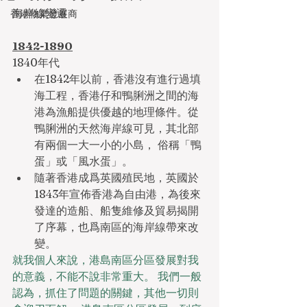
海岸線變遷
香港物業發展商
1842-1890
1840年代
在1842年以前，香港沒有進行過填
海工程，香港仔和鴨脷洲之間的海
港為漁船提供優越的地理條件。從
鴨脷洲的天然海岸線可見，其北部
有兩個一大一小的小島， 俗稱「鴨
蛋」或「風水蛋」。
隨著香港成爲英國殖民地，英國於
1843年宣佈香港為自由港，為後來
發達的造船、船隻維修及貿易揭開
了序幕，也爲南區的海岸線帶來改
變。
就我個人來說，港島南區分區發展對我
的意義，不能不說非常重大。 我們一般
認為，抓住了問題的關鍵，其他一切則