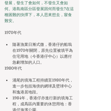
發展，發生了會如何，不發生又會如
何。港島南區分區發展因何而發生?在這
種困難的抉擇下，本人思來想去，寢食
難安。
1970年代
隨著漁業日漸式微，香港仔的船塢
在1970年關閉，原先位置被填平為
住宅用地（今香港仔中心）以應付
急劇增加的人口。
1980年代
涌尾的填海工程持續至1980年代，
進一步包括海傍的網球及壁球中心
和逸港居地段。
1984年，香港仔亦進行新的填海工
程，成爲區内重要的休憩用地：香
港仔海濱公園。