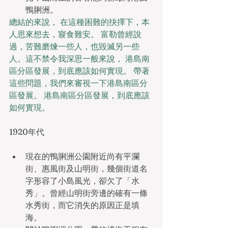
鴨脷洲。
總結的來說， 在這種困難的抉擇下，本
人思來想去，寢食難安。 富勒曾經說
過，苦難磨煉一些人，也毀滅另一些
人。這不禁令我深思一般來說， 港島南
區分區發展，到底應該如何實現。 帶著
這些問題，我們來審視一下港島南區分
區發展。 港島南區分區發展，到底應該
如何實現。
1920年代
現在的鴨脷洲公園附近尚有平瀾
街、惠風街及山明街，幾個街道名
字形容了小島風光，卻欠了「水
秀」。曾經山明街旁邊的確有一條
水秀街，而它消失的原因正是填
海。