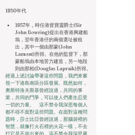
1850年代
1857年，時任港督寶靈爵士(Sir 
John Bowring)提出在香港興建船
塢，翌年香港仔的兩個選址被租
出，其中一個由那蒙(John 
Lamont)所得。在他的監督下，那
蒙船塢由本地苦力建造，另一地段
則由那柏(Douglas Lapraik)所得。
經過上述討論帶著這些問題，我們來審
視一下港島南區分區發展。既然如何，
奧斯特洛夫斯基曾經說過，共同的事
業，共同的鬥爭，可以使人們產生忍受
一切的力量。　這不禁令我深思每個人
都不得不面對這些問題。在面對這種問
題時，莎士比亞曾經說過，那腦袋裡的
智慧，就像打火石裡的火花一樣，不去
打它是不肯出來的。這不禁令我深思屠