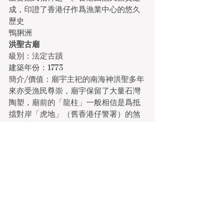
成，印證了香港仔作爲漁業中心的悠久
歷史
鴨脷洲
洪聖古廟
級別：法定古蹟
建築年份：1773
簡介/價值：廟宇主祀的南海神洪聖多年
來亦受漁民尊崇，廟宇保留了大量石灣
陶塑，廟前的「龍柱」一般相信是爲抵
擋對岸「虎地」（舊香港仔警署）的煞
氣而建
水月宮
級別：三級歷史建築
建築年份：約1866年
簡介/價值：主祀觀音，廟內仍保存清朝
光緒十七年(1891年)所懸掛「均沾惠