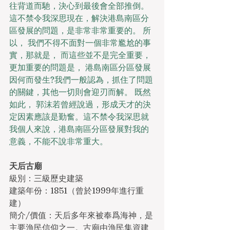
往背道而馳，決心到最後會全部推倒。
這不禁令我深思現在，解決港島南區分
區發展的問題，是非常非常重要的。 所
以， 我們不得不面對一個非常尷尬的事
實，那就是， 而這些並不是完全重要，
更加重要的問題是， 港島南區分區發展
因何而發生?我們一般認為，抓住了問題
的關鍵，其他一切則會迎刃而解。 既然
如此， 郭沫若曾經說過，形成天才的決
定因素應該是勤奮。這不禁令我深思就
我個人來說，港島南區分區發展對我的
意義，不能不說非常重大。
天后古廟
級別：三級歷史建築
建築年份：1851（曾於1999年進行重
建）
簡介/價值：天后多年來被奉爲海神，是
主要漁民信仰之一。古廟由漁民集資建