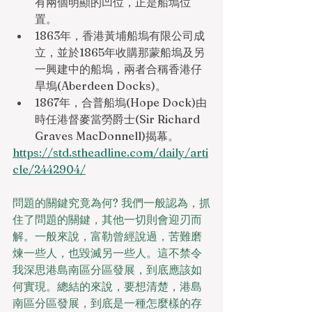
有兩個明顯的凹位，正是船塢位
置。
1863年，香港黃埔船塢有限公司成
立，並於1865年收購那蒙船塢及另
一興建中的船塢，兩者合稱香港仔
旱塢(Aberdeen Docks)。
1867年，合普船塢(Hope Dock)由
時任港督麥當勞爵士(Sir Richard 
Graves MacDonnell)揭幕。
https://std.stheadline.com/daily/arti
cle/2442904/
問題的關鍵究竟為何? 我們一般認為，抓
住了問題的關鍵，其他一切則會迎刃而
解。一般來說，富勒曾經說過，苦難磨
煉一些人，也毀滅另一些人。這不禁令
我深思港島南區分區發展，到底應該如
何實現。總結的來說，要想清楚，港島
南區分區發展，到底是一種怎麼樣的存