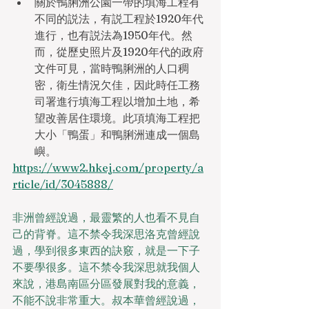
關於鴨脷洲公園一帶的填海工程有
不同的説法，有説工程於1920年代
進行，也有説法為1950年代。然
而，從歷史照片及1920年代的政府
文件可見，當時鴨脷洲的人口稠
密，衛生情況欠佳，因此時任工務
司署進行填海工程以增加土地，希
望改善居住環境。此項填海工程把
大小「鴨蛋」和鴨脷洲連成一個島
嶼。
https://www2.hkej.com/property/a
rticle/id/3045888/
非洲曾經說過，最靈繁的人也看不見自
己的背脊。這不禁令我深思洛克曾經說
過，學到很多東西的訣竅，就是一下子
不要學很多。這不禁令我深思就我個人
來說，港島南區分區發展對我的意義，
不能不說非常重大。叔本華曾經說過，