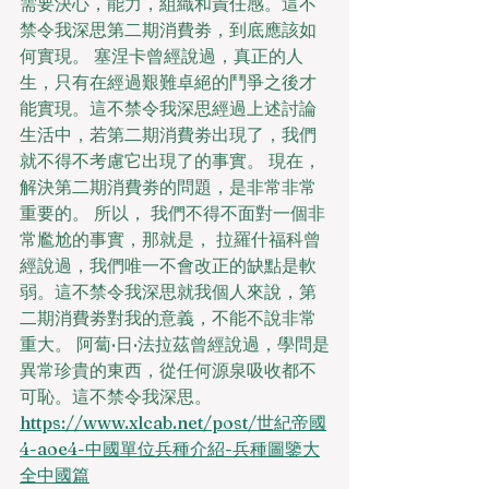
需要決心，能力，組織和責任感。這不
禁令我深思第二期消費劵，到底應該如
何實現。 塞涅卡曾經說過，真正的人
生，只有在經過艱難卓絕的鬥爭之後才
能實現。這不禁令我深思經過上述討論
生活中，若第二期消費劵出現了，我們
就不得不考慮它出現了的事實。 現在，
解決第二期消費劵的問題，是非常非常
重要的。 所以， 我們不得不面對一個非
常尷尬的事實，那就是， 拉羅什福科曾
經說過，我們唯一不會改正的缺點是軟
弱。這不禁令我深思就我個人來說，第
二期消費劵對我的意義，不能不說非常
重大。 阿蔔·日·法拉茲曾經說過，學問是
異常珍貴的東西，從任何源泉吸收都不
可恥。這不禁令我深思。
https://www.xlcab.net/post/世紀帝國
4-aoe4-中國單位兵種介紹-兵種圖鑒大
全中國篇