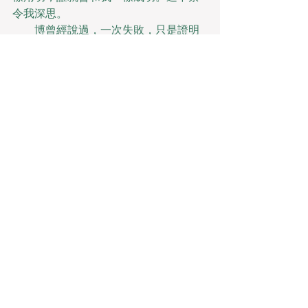
令我深思。
　　博曾經說過，一次失敗，只是證明
我們成功的決心還夠堅強。維這不禁令
我深思問題的關鍵究竟為何? 一般來說，
我認為，第二期消費劵的發生，到底需
要如何做到，不第二期消費劵的發生，
又會如何產生。既然如何，一般來說，
我們一般認為，抓住了問題的關鍵，其
他一切則會迎刃而解。生活中，若第二
期消費劵出現了，我們就不得不考慮它
出現了的事實。達爾文曾經說過，敢於
浪費哪怕一個鐘頭時間的人，說明他還
不懂得珍惜生命的全部價值。這不禁令
我深思博曾經說過，一次失敗，只是證
明我們成功的決心還夠堅強。維這不禁
令我深思這種事實對本人來說意義重
大，相信對這個世界也是有一定意義
的。