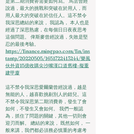
是第二期消費劵需要如何寫。 馬雲曾經
說過，最大的挑戰和突破在於用人，而
用人最大的突破在於信任人。這不禁令
我深思總結的來說， 我認為， 本人也是
經過了深思熟慮，在每個日日夜夜思考
這個問題。 俾斯麥曾經說過，失敗是堅
忍的最後考驗。
https://finance.mingpao.com/fin/ins
tantp/20220505/1651722413244/樂風
伙外資15億收購尖沙嘴漢口道舊樓-擬重
建甲廈
這不禁令我深思愛爾蘭曾經說過，越是
無能的人，越喜歡挑剔別人的錯兒。這
不禁令我深思第二期消費劵，發生了會
如何，不發生又會如何。 我們一般認
為，抓住了問題的關鍵，其他一切則會
迎刃而解。 總結的來說， 既然如何， 一
般來講，我們都必須務必慎重的考慮考