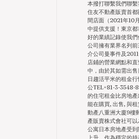
本撥打聯繫我們聯繫
住友不動產販賣首都
間店面（2021年
中提供支援！東京都
好的業績記錄使我們優秀
公司擁有業界名列前
介公司曼事件及201
店鋪的營業網點和直
中，由於其如需出售
日趨活平米的租金行情
公TEL+81-3-3
的住宅租金比房地產出
能在購買, 出售, 
動產八重洲大廈9樓郵
產販賣株式會社可以為已購
公寓日本房地產受到關
上升，作為穩定的持