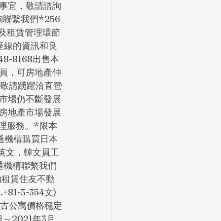
事宜，敬請諮詢
聯繫我們*256
募及租賃管理環節
座線的資訊和良
8-8168出售本
員，可房地產仲
，敬請踴躍洽直營
市場仍不斷發展
古房地產市場發展
理服務。*限本
產流通機構購買日本
5英文，韓文員工
流通機構聯繫我們
的租賃住友不動
1-3-354文)
中古公寓價格穩定
2021年3月