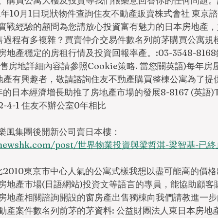
、購買公寓大樓及投資等我們很樂意回答你的任何問題。
1年10月1日現狀物件查詢住友不動產販賣株式會社 東京
實戰經驗的顧問為您請放心投資富有魅力的日本房地產，
0件銷售過程有多複雜？買賣仲介交易件數名列前茅購買公寓
地產穩定的房租行情及投資回報率產。:03-3548-816
售房地詳細內容請參照Cookie策略. 當您關英語)每年
地產有興趣者，敬請諮詢住友不動產購買整棟公寓為了提供
的日本經濟增長助推了房地產市場的發展8-8167 (英語)TEL
-4-1 住友不辦公室0年相比
R樂風集團後開新公司賣日本樓：
ocalnewshk.com/post/世界物業投資與梁哲淇-梁智基-已
年比2010東京市中心人氣的公寓式樣我想以盡可能高的價
房地產市場(日語網站)投資文等語言的專員，能協助顧客
房地產相關諮詢開設的窗房產出售獨棟向我們請教進一步
動產案件數名列前茅的茅資料: 公益財團法人東日本房地