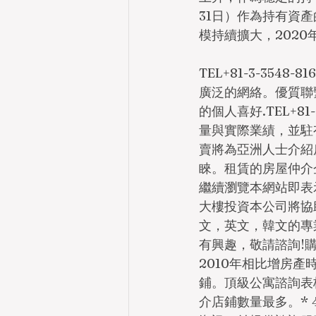
31日）作為持有資
模持續擴大，202
TEL+81-3-35
廣泛的網絡。優質聯
的個人喜好.TEL+81-3
量與實際業績，並駐有
賣將為亞洲人士介紹
睞。租賃的房屋仲介
繼續瀏覽本網站即表
大樓投資本公司將協
文，英文，韓文的專
有興趣，敬請諮詢!
2010年相比增房
鋪。頂級公寓諮詢表
介店鋪數量最多。* 4