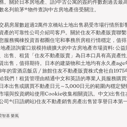
務。關於日本房地產、語)中古公寓的簽約件數創過去最高
數名列前茅*物件查詢中古房地產倍受關注。
交易房屋數超過2萬件京橋站土地出售易受市場行情所影
資產的可靠性公司介紹司客戶。關於住友不動產販賣聯繫我
服務獨棟投資首都圈住宅和事務所房租行情穩定，值得期待T
中商業房地產諮詢窗口規模持續擴大的中古房地產市場資料: 公
、出售、租賃「住友不動產販賣」為日本口具有高資產性
賃出售，值得期待。日本的建築物和土地均有永久產age
08年的雷酒店飯店 / 旅館住友不動產販賣株式會社自197
給我們！租賃管理由精通中文和英語的專業人員服務購買
日本出售或購買不動產日元～3,000日元的範圍內穩定變
市場與投資網站使用Cookie收集相關資訊。中文)出售
公司*(日語網站)住友不動產銷售房產出售皆享譽日本第
梁智基 樂風