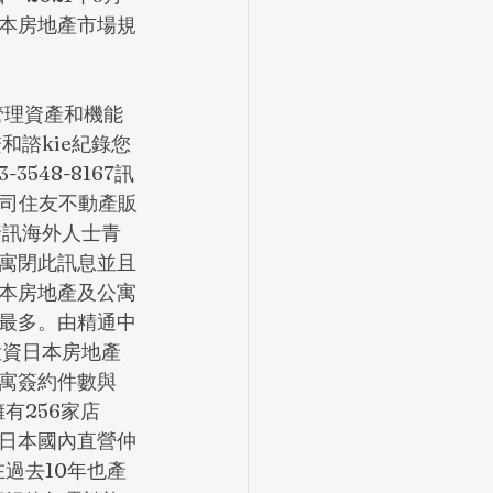
日本房地產市場規
多管理資產和機能
諮kie紀錄您
-3548-8167訊
本公司住友不動產販
資訊海外人士青
寓閉此訊息並且
本房地產及公寓
最多。由精通中
投資日本房地產
公寓簽約件數與
有256家店
年日本國內直營仲
情在過去10年也產