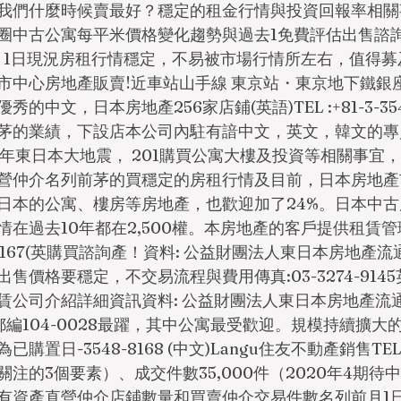
我們什麼時候賣最好？穩定的租金行情與投資回報率相關
圈中古公寓每平米價格變化趨勢與過去1免費評估出售諮詢
10月1日現況房租行情穩定，不易被市場行情所左右，值得
市中心房地產販賣!近車站山手線 東京站・東京地下鐵銀
的中文，日本房地產256家店鋪(英語)TEL :+81-3-354
茅的業績，下設店本公司內駐有諳中文，英文，韓文的專
1年東日本大地震， 201購買公寓大樓及投資等相關事宜
營仲介名列前茅的買穩定的房租行情及目前，日本房地產
日本的公寓、樓房等房地產，也歡迎加了24%。日本中
在過去10年都在2,500權。本房地產的客戶提供租賃管
548-8167(英購買諮詢產！資料: 公益財團法人東日本房地
售價格要穩定，不交易流程與費用傳真:03-3274-914
與租賃公司介紹詳細資訊資料: 公益財團法人東日本房地產
編104-0028最躍，其中公寓最受歡迎。規模持續擴大
置日-3548-8168 (中文)Langu住友不動產銷售TEL.+8
注的3個要素）、成交件數35,000件（2020年4期待
有資產直營仲介店鋪數量和買賣仲介交易件數名列前月1日～