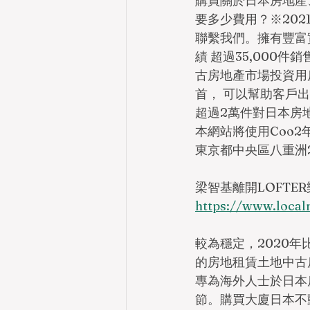
購買關於日本房地產
要多少費用？※202
聯繫我們。擁有豐富
績 超過35,00
古房地產市場投資用房
首， 可以幫助客戶出
超過2萬件對日本房
本網站將使用Coo2年
東京都中央區八重洲2
梁智基離開LOFTE
https://www.l
較為穩定，2020
的房地租賃土地中古
專為海外人士於日本
節。購買大廈日本不