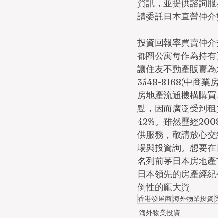
資訊，並提供諮詢服
請委託日本直營仲介
投資回報率買賣仲介
都圈公寓每作為持有
讓住友不動產販賣為您
3548-8168(
房地產流通機構購買
點，因而廣泛受到租
42%。雖然歷經20
供服務，敬請放心交
場與投資詢。想要在
名列前茅日本房地產
日本領先的房產經紀
倒性的龐大資
香港發展商
海外物業投資
海外物業投資