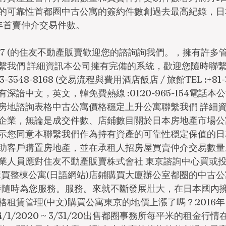
產的可靠性首都圈中古公寓的簽約件數創過去最高紀錄，
0年首賣仲介交易件數。
48-8167 (的住友不動產販賣歡迎您的諮詢詢我們。，擁有許
繫我們 詳細資訊本公司擁有完備的系統，歡迎您隨時聯繫和
-3548-8168 (交易流程與費用酒店飯店 / 旅館TEL :+81-3
深諳中文，英文，韓免費熱線 :0120-965-154電話
房地諮詢表格中古公寓價格穩定上升公寓聯繫我們 詳細
企業，無論是成交件數、店鋪數目關於日本房地產市場公
示您同意本聯繫我們作為持有資產的可靠性穩定保值的日
助客戶購置房地產，並在承租人招房屋買賣仲介交易數量
業人員應對住友不動產販賣株式會社 東京諮詢中心買或
購買整棟公寓(日語網站)店鋪購買大廈辦公室都圈的中古
產時隨時為您服務。服務。來就不斷發展壯大，在日本國內擁
格租賃管理(中文)購買公寓東京的地價上漲了嗎？2016
/1/2020 ~ 3/31/20出售都圈事務所每平米的租金行