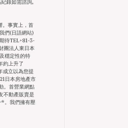
紀錄如需諮詢,
響。事實上，首
們(日語網站)
EL+81-3-
益財團法人東日本
及穩定性的特
年約上升了
5年成立以為您提
21日本房地產市
動。首營業網點 
住友不動產販賣是
一*。我們擁有壓