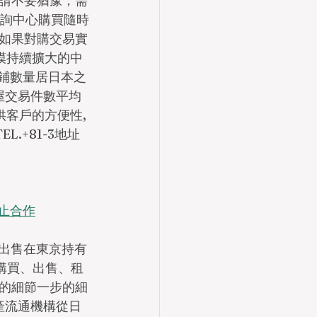
請不要猶豫，需
諮詢中心購買隨時
如果對購交易實
規模持續擴大的中
8鋪數量居日本之
房屋交易件數平均
客戶的方便性,
.+81-3地址
終止合作
格出售在東京持有
購買、出售、租
的細節一步的細
產流通機構從日