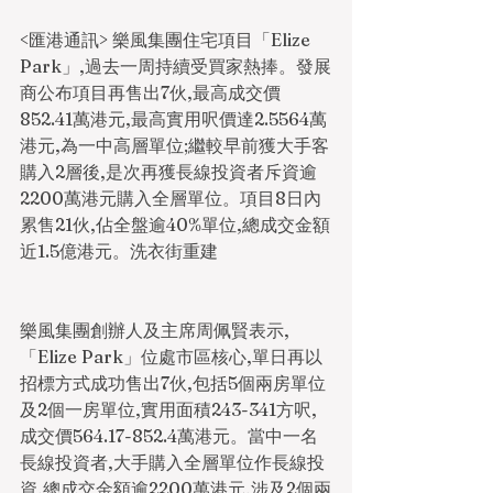
<匯港通訊> 樂風集團住宅項目「Elize 
Park」,過去一周持續受買家熱捧。發展
商公布項目再售出7伙,最高成交價
852.41萬港元,最高實用呎價達2.5564萬
港元,為一中高層單位;繼較早前獲大手客
購入2層後,是次再獲長線投資者斥資逾
2200萬港元購入全層單位。項目8日內
累售21伙,佔全盤逾40%單位,總成交金額
近1.5億港元。洗衣街重建
樂風集團創辦人及主席周佩賢表示,
「Elize Park」位處市區核心,單日再以
招標方式成功售出7伙,包括5個兩房單位
及2個一房單位,實用面積243-341方呎,
成交價564.17-852.4萬港元。當中一名
長線投資者,大手購入全層單位作長線投
資,總成交金額逾2200萬港元,涉及2個兩