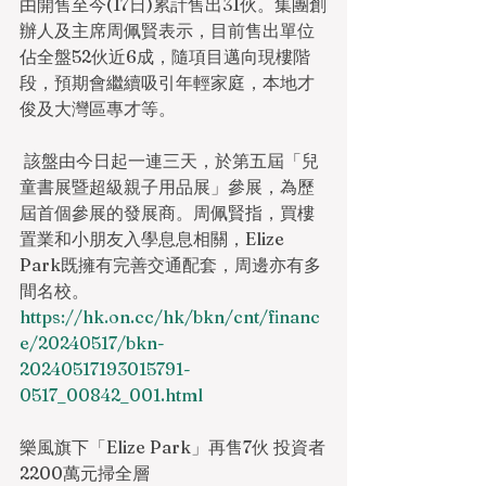
由開售至今(17日)累計售出31伙。集團創
辦人及主席周佩賢表示，目前售出單位
佔全盤52伙近6成，隨項目邁向現樓階
段，預期會繼續吸引年輕家庭，本地才
俊及大灣區專才等。
 該盤由今日起一連三天，於第五屆「兒
童書展暨超級親子用品展」參展，為歷
屆首個參展的發展商。周佩賢指，買樓
置業和小朋友入學息息相關，Elize 
Park既擁有完善交通配套，周邊亦有多
間名校。
https://hk.on.cc/hk/bkn/cnt/financ
e/20240517/bkn-
20240517193015791-
0517_00842_001.html
樂風旗下「Elize Park」再售7伙 投資者
2200萬元掃全層