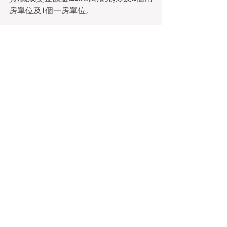
房單位及1個一房單位。
樂風集團董事梁鎮峰指出,「Elize 
Park」於《財政預算案》公布全面撤銷
樓市辣招後,接連錄得用家及長線投資者
查詢,預期項目交投將持續向好。
查看全部
最新文章