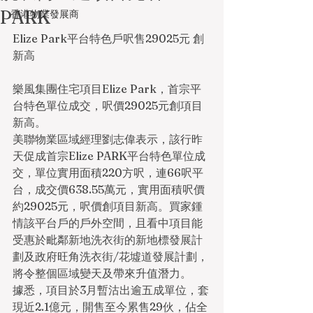
PARK
香港物業發展商
Elize Park平台特色戶呎售29025元 創
新高
樂風集團住宅項目Elize Park，首宗平
台特色單位成交，呎價29025元創項目
新高。
美聯物業區域經理劉志偉表示，該行昨
天促成首宗Elize PARK平台特色單位成
交，單位實用面積220方呎，連66呎平
台，成交價638.55萬元，實用面積呎價
約29025元，呎價創項目新高。買家鍾
情該平台戶的戶外空間，且看中項目能
受惠於毗鄰新地洗衣街的新地標發展計
劃及政府旺角洗衣街/花墟道發展計劃，
將令整個區域變天及帶來升值潛力。
據悉，項目於3月暫沽出逾五成單位，套
現近2.1億元，開售至今累售29伙，佔全