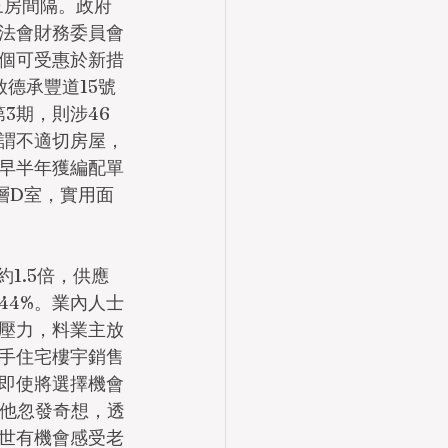
三房間隔。政府
法會財務委員會
個可受惠於新措
啟德承豐道15號
第3期，則涉46
謂不適切房屋，
早半年獲編配單
高層D室，實用面
。
1.5倍，供應
44%。業內人士
壓力，料業主放
手住宅樓宇銷售
即使將選擇機會
，他忽發奇想，透
世有機會感受老