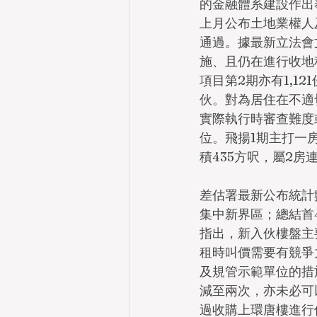
的金融體系建設作出
上月公布土地業權人
通過。據最新立法會
施、且仍在進行收地程
項目第2期亦有1,12
伙。對為居住在不適
實際執行時審查難度
位。飛揚1期主打一房 
積435方呎，屬2房連
差估署最新公布統計數
集中新界區；總結首
指出，新入伙樓盤主
租時叫價需要有競爭
及規管示範單位的措
減至兩次，亦未必可
過收購上環唐樓進行