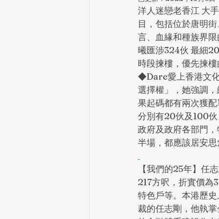
洋人迷戀老香江 大
目，包括位於唐明街
言、血緣和種族界限
曦匯涉324伙 最細
時段揀樓，優先揀樓
◆Dare愛上香港
選擇權」，她強調，
果起碼都有兩次獲配
分別有20伙及100
政府及政府各部門，
半場，都應該居安思
【我們的25年】任
217方呎，折實價為
特色戶等。本港歷史
裁的任志剛，他執掌