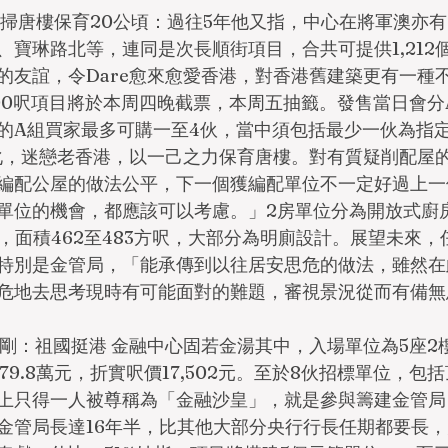
手掃唐樓保育20公頃：過往5年他又指，中心在將軍澳亦有
、寶琳路北等，連同是次長順街項目，合共可提供1,212
的友誼，令Dare愈來愈愛香港，對香港舊建築更有一種
200呎項目將於本周四晚截票，本周五抽籤。發售當日會分
的A組買家最多可購一至4伙，當中須包括最少一伙為指
文化，迷戀老香港，以一己之力保育唐樓。對有質疑削配屋
編配公屋的做法公平，下一個獲編配單位不一定好過上一
單位的機會，都應該可以考慮。」2房單位分為開放式廚
伙，面積462至483方呎，大部分為明廁設計。展望未來
特別是金管局，「能承傳到以往居安思危的做法，雖然在
危地去思考現時有可能面對的難題，審視景況從而有備無
志剛：祖國挺港 金融中心固若金湯其中，入場單位為5座2
379.8萬元，折實呎價17,502元。至於8伙招標單位，
上只得一人被尊稱為「金融沙皇」，就是參與籌建金管局
金管局長達16年半，比其他大部分央行行長任期都要長