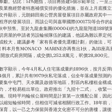
奉獻。佔比：51%她指，項目將搭建5個示範單位，一至
及業務經營者特惠補償安排的優化措施，並在上月底獲立
文件顯示，元朗錦田南公營房屋發展項目亦屬政府其中一
序的發展項目。而該公司與嘉華國際(00173)等合作的
1伙申預售。至於九龍倉集團(00004)的九龍龍翔道188號
切房屋的申請者另設輪候隊伍的建議，他認為難以界定何
或較大，建議參考「家有長者優先選樓計劃」的做法，可
料本月售MONACO   MARINE亦再售出1伙，為1B座
開放式廚房間隔，成交價1,252.8萬元，呎價28,800元
字顯示，今年4月私人住宅落成量約1896伙，按月反彈約
4個月，累計共有9979伙私宅落成，佔全年落成量預測約
要集中屯門、天水圍及啟德等地區，對區內私樓租金構成
力，才較易租出單位。政府推出「九招十二式」，收緊一
施。現時平均輪候公屋時間是計算第一次獲配公屋，因此
以縮短輪候時間，但相信可減省相關行政工作。18年前
保育，以一己之力保留與香港文化密不可分的唐樓，讓後