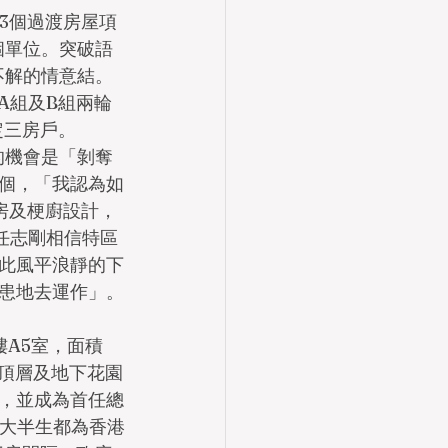
3個過渡房屋項
個單位。突破語
不解的情意結。
A組及B組兩輪
定三房戶。
的機會是「剝奪
個，「我認為如
房及梗廚設計，
，任志剛相信特區
此風平浪靜的下
患地去運作」。
樓A5室，面積
包括頂層及地下花園
，並成為首任總
，大半生都為香港