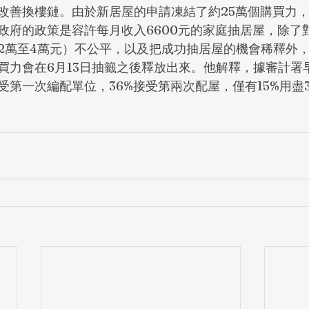
改善換樓鏈。由於新居屋的申請凍結了約25萬個購買力
政府的政策是容許每月收入6600元的家庭抽居屋，除了
2萬至4萬元）不公平，以及把成功抽居屋的機會稀釋外
買力會在6月13日抽籤之後釋放出來。他解釋，據審計署
受第一次編配單位，36%接受第兩次配屋，僅有15%用盡