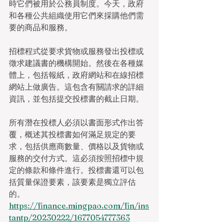
時它們被用於公務員制度。今天，政府
和各種公共組織使用它們來採購他們需
要的商品和服務。
招標程式從要求貨物或服務發出投標或
徵求建議書的機構開始。然後在各種媒
體上，包括報紙，政府網站和在線招標
網站上做廣告。這包含有關請求的詳細
資訊，並包括提交投標書的截止日期。
所有潛在投標人必須以書面形式作出答
覆，概述其投標書如何滿足規定的要
求，包括供應商數量、價格以及貨物或
服務的交付方式。這必須按照招標中規
定的條款和條件進行。投標書還可以包
括質量保證要素，該要素是獨立評估
的。
https://finance.mingpao.com/fin/ins
tantp/20230222/1677054777363