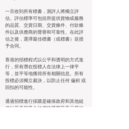
一旦收到所有標書，測評人將獨立評
估。評估標準可包括所提供貨物或服務
的品質、交貨日期、交貨條件、付款條
件以及供應商的聲譽和可靠性。在此評
估之後，選擇最佳標書（或標書）並授
予合同。
香港的招標程式以公平和透明的方式進
行，所有潛在投標人在法律上一律平
等，並平等地獲得所有相關信息。所有
投標必須獨立裁決，以防止任何 偏袒 或
回扣的可能性。
通過招標進行採購是確保政府和其他組
織以最具競爭力的價格購買最高品質的
商品或服務的有效方法。它還確保維持
市場的競爭性質，並確保大公司不會不
公平地壟斷市場。該流程還為消費者提