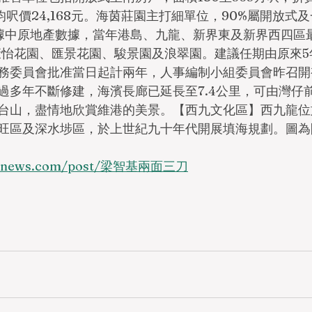
平均呎價24,168元。海茵莊園主打細單位，90%屬開放式
。據中原地產數據，當年港島、九龍、新界東及新界西四區
康怡花園、匯景花園、駿景園及浪翠園。建議任期由原來5年
財務委員會批准當日起計兩年，人事編制小組委員會昨召
過多年不斷修建，海濱長廊已延長至7.4公里，可由灣仔
台山，盡情地欣賞維港的美景。【西九文化區】西九龍位
旺區及深水埗區，於上世紀九十年代開展填海規劃。圖為
ungnews.com/post/梁智基兩面三刀