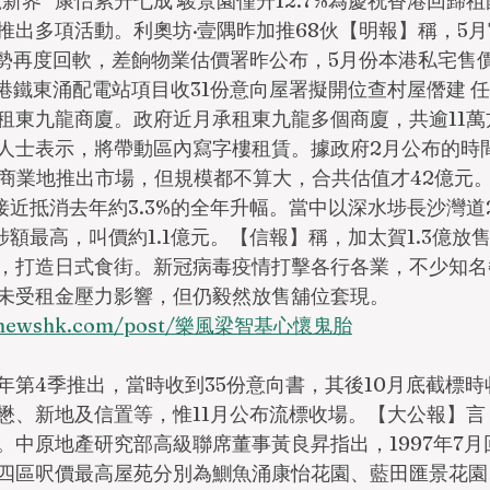
新界   康怡累升七成 駿景園僅升12.7%為慶祝香港回歸
推出多項活動。利奧坊·壹隅昨加推68伙【明報】稱，5
走勢再度回軟，差餉物業估價署昨公布，5月份本港私宅售價指
。港鐵東涌配電站項目收31份意向屋署擬開位查村屋僭建 
租東九龍商廈。政府近月承租東九龍多個商廈，共逾11萬
人士表示，將帶動區內寫字樓租賃。據政府2月公布的時
幅商業地推出市場，但規模都不算大，合共估值才42億元
，接近抵消去年約3.3%的全年升幅。當中以深水埗長沙灣道2
涉額最高，叫價約1.1億元。【信報】稱，加太賀1.3億放
，打造日式食街。新冠病毒疫情打擊各行各業，不少知名
未受租金壓力影響，但仍毅然放售舖位套現。
ovenewshk.com/post/樂風梁智基心懷鬼胎
年第4季推出，當時收到35份意向書，其後10月底截標時
懋、新地及信置等，惟11月公布流標收場。【大公報】言
。中原地產研究部高級聯席董事黃良昇指出，1997年7
四區呎價最高屋苑分別為鰂魚涌康怡花園、藍田匯景花園