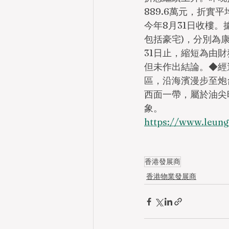
889.6萬元，折實
今年8月31日收樓
包括豪宅)，分別為
31日止，縮短為由
但未作出結論。◆經
區，沿海濱漫步至炮
西面一帶，屬於油尖
象。
https://www.le
香港發展商
香港物業發展商