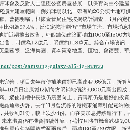
評球會及反對人士阻礙公營房屋發展，以保育為由令建屋
究擴大建屋範圍，例如球場以北一帶有約20公頃土地可
套。曹德明稱，根據金管局住宅按揭統計調查，4月的定
選用比例為97.4%，反映定按計劃仍非市場主流。市場消
個地舖近期推出放售，每個舖位建築面積由1000至1500
併出售，叫價為1.3億元，呎價約1.18萬元。綜合市場資訊
英皇國際、泛海集團、資本策略地產、恒地、會德豐、華
.net/post/samsung-galaxy-a13-4g-ทบทวน
未完善，項目去年市傳補地價卻已高達47.65億元，折算
比前年10月日出康城13期每方呎補地價約3,600元高出四成
高。縱使港樓中長線仍震盪向上，買磚頭仍是最好的投資
跑贏通脹少許。去年11月曾流標的港鐵東涌牽引配電站物
，共收到31份，較上次少4份。而在美加息持續進行下，
元，未來港資仍有機會持續外流，估計7月將有機會跌破2,0
售單位包括開放式至兩房戶，面積180至369方呎，折實價