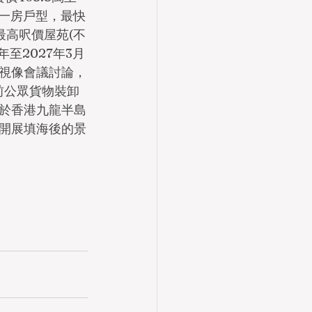
及一房戶型，最快
最高呎價屋苑(不
至2027年3月
開視像會議討論，
前公眾貨物裝卸
於香港九龍半島
開展填海後的景