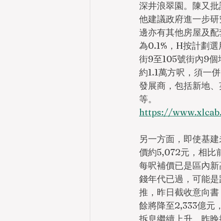
深井浪翠園。陳又批
他建議政府進一步研
邊亦有其他房屋及配
為0.1%，H按計劃
街9至105號街內9
約1.1萬方呎，須一
發展商，包括新地、
等。
https://www.xlcab
另一方面，即使基建
價約5,072元，相
每呎補價已是區內新
錢年代已過，可能是
推，昨日截收意向書
餘將降至2,333億
拆息繼續上升。昨晚推