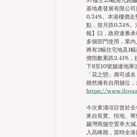
97樓王25載港九跑贏
基地產發展有限公司
0.34%。本港樓價
點，按月跌0.34%
報】曰，政府連番承
多個部門使用，業內
將有2幅住宅地及1
價指數累跌2.41%
下8至10號舖連地庫
「花之戀」壽司成名
雖然擁有自用舖位，
https://www.il
今次東涌項目曾於去
來自長實、恒地、華
鑼灣商舖空置率大減
入高峰期，當時全港