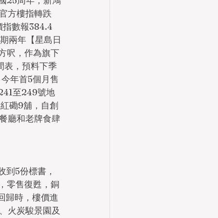
祖國25周年，新鴻
月官方樓指轉跌
數報384.4
任期兩年【星島日
方呎，作為旗下
間表，預料下季
。今年首5個月售
41至249號地
售紅磡9舖，自創
餐廳和老牌食肆
收到5份標書，
，﻿零售復甦，銅
月回歸時，樓價進
、火炭駿景園及