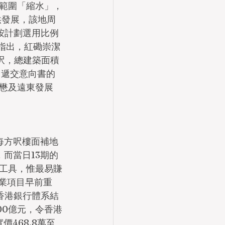
範圍「縮水」，
供發展，該地周
按計劃選用比例
息指出，紅磡崇潔
方呎，總建築面積
，遞交意向書的
懋及遠東發展
每方呎樓面補地
，而當日13期的
工具，惟最易賺
業項目早前重
香港銀行體系結
00億元，令香港
468.8萬至