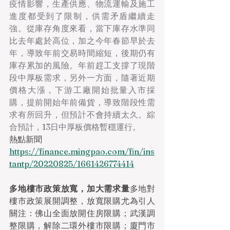
疫情影響，生產供應、物流運輸及施工
進度都受到了限制，供需矛盾繼續走
強。從庫存角度來看，當下庫存水準同
比去年處於高位，加之今年春節早於去
年，導致年前交易時間縮短，後期仍有
庫存累加的風險。年前趕工支撐了現階
段中厚板需求，另外一方面，隨著近期
價格大漲，下游工廠開始批量入市採
購，提前開始年前備貨，導致階段性需
求有所回升，但預計不會持續太久。綜
合預計，13日中厚板價格暫穩運行。
熱點新聞
https://finance.mingpao.com/fin/ins
tantp/20220825/1661426774414
多地樓市政策放寬，加大需求量
多地對
樓市政策展開調整，放寬限購尤為引人
關注：佛山全面放開住房限購；武漢調
整限購，解除二環外樓市限購；廈門市