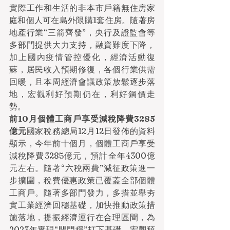
實際工作和生活的非本市戶籍無住房家
庭和個人可在島外限購1套住房。隨著房
地產行業“三箭齊發”，央行及證監會等
多部門提供大力支持，融資難度下降，
加上國內疫情管控優化，經濟活動復
蘇，居民收入預期修復，各個行業供需
回暖，且本周經濟會議政策放鬆逐步落
地，宏觀利好預期仍在，利好鋼價走
勢。
前10月個體工商戶享受減稅降費3285
億元
國家稅務總局12月12日發佈的資料
顯示，今年前十個月，個體工商戶享受
減稅降費3285億元，預計全年4300億
元左右。隨著“六稅兩費”減征政策進一
步擴圍，稅費優惠政策已覆蓋全部個體
工商戶。隨著多部門發力，多措並舉夯
實工業經濟回穩基礎，加快推動政策措
施落地，提振經濟運行在合理區間，為
2023年實現“開門穩”打下基礎，宏觀預