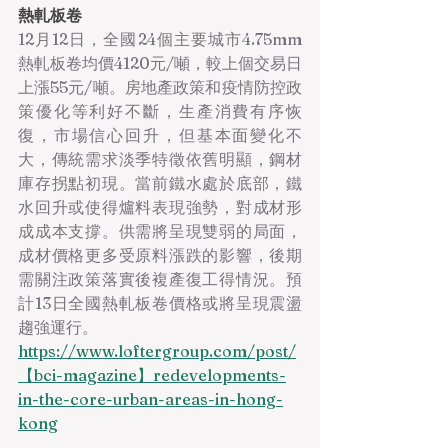
熱軋板卷
12月12日，全國24個主要城市4.75mm
熱軋板卷均價4120元/噸，較上個交易日
上漲55元/噸。房地產政策和疫情防控政
策優化等利好不斷，生產消費有序恢
復，市場信心回升，但基本面變化不
大，傳統需求淡季特徵依舊明顯，鋼材
庫存拐點初現。當前鐵水處於底部，鐵
水回升或使得爐料表現強勢，對成材形
成成本支撐。供需將呈現雙弱的局面，
成材價格更多受原料漲跌的影響，後期
需關注政策落實後複產復工得情況。預
計13日全國熱軋板卷價格或將呈現震盪
趨強運行。
https://www.loftergroup.com/post/
【bci-magazine】redevelopments-
in-the-core-urban-areas-in-hong-
kong