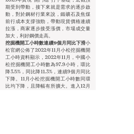
期受到帶動，接下來就是需求的逐步啟
動，對於鋼材行業來說，鐵礦石及焦煤
前行成本支撐強勁，帶動現貨價格連續
拉漲，商家逐步接受漲價，市場成交量
加大，利好鋼價走高。
挖掘機開工小時數連續9個月同比下滑
小
松官網公佈了2022年11月小松挖掘機開
工小時資料顯示，2022年11月，中國小
松挖掘機開工小時數為97.9小時，環比
降3.5%，同比降11.3%，連續9個月同比
下降。11月小松挖掘機開工小時數同環
比均下降，且降幅有所擴大。進入12月
份，傳統鋼材消費淡季來臨，臨近年底
收尾，終端專案進度受限，市場採購量
下降，加上疫情的影響，重大項目開工
率下降，導致挖掘機開工小時數持續9個
月下降，同時對鋼材的需求量也大幅下
降，壓制鋼價走勢。