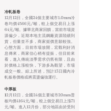
冷軋板卷
12月12日，全國24個主要城市1.0mm冷
卷均價4566元/噸，較上個交易日上漲
64元/噸。據華北商家回饋，當前市場資
源偏少，近期本地主流鋼廠資源陸續到
貨，但量並不多，商家挺價意願較強。
心態方面，目前市場放開，宏觀利好消
息傳來，商家信心稍有提振，但目前來
看，進入傳統淡季需求仍舊有限，且由
於價格上漲較快，下游多為觀望，市場
成交一般。綜上所述，預計13日國內冷
軋板卷價格或將震盪偏強運行。
中厚板
1
2月12日，全國24個主要城市20mm普
板均價4164元/噸，較上個交易日上漲71
元/噸。進入12月份，部分地區由於受到