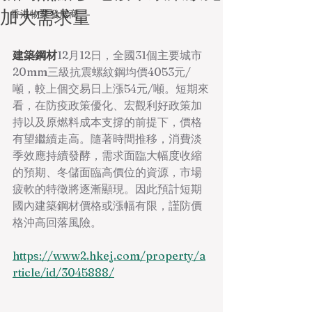
加大需求量
香港物業發展商
建築鋼材
12月12日，全國31個主要城市
20mm三級抗震螺紋鋼均價4053元/
噸，較上個交易日上漲54元/噸。短期來
看，在防疫政策優化、宏觀利好政策加
持以及原燃料成本支撐的前提下，價格
有望繼續走高。隨著時間推移，消費淡
季效應持續發酵，需求面臨大幅度收縮
的預期、冬儲面臨高價位的資源，市場
疲軟的特徵將逐漸顯現。因此預計短期
國內建築鋼材價格或漲幅有限，謹防價
格沖高回落風險。
https://www2.hkej.com/property/a
rticle/id/3045888/