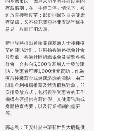
的基層市民，因為未能享有注射疫苗的
有薪假期，在「手停口停」情況下，被
迫放棄接種疫苗；部份則因對自身健康
有疑慮，又不欲花費額外開支諮詢醫生
意見，故而打消念頭。
新世界將推出首輪關顧基層人士接種疫
苗的津貼計劃，並夥拍香港路德會社會
服務處、香港社區組織協會及聖雅各福
群會，合共向5,000位基層人士發放津
貼，受惠者可獲1,000港元資助，作為
疫苗接種薪金或健康諮詢的津貼，由三
間非牟利機構推薦及甄選服務對象，並
安排發放方式，包括視乎受惠者的工作
機構有否提供有薪針假、其健康諮詢或
身體檢查需要，以及行業相關的需要
等。
鄭志剛：正安排於中環新世界大廈提供