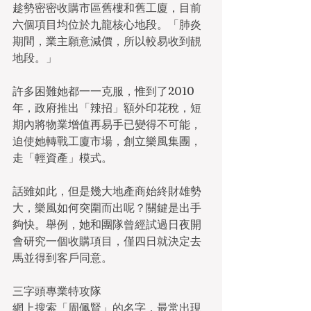
趁勢密密收購市區舊樓和舊工廈，目前
六個項目均位於九龍核心地段。「肺炎
期間，業主願意減價，所以較易收到靚
地段。」
許多困難她都一一克服，惟到了2010
年，政府推出「辣招」額外印花稅，短
期內將物業增值再易手已變得不可能，
迫使她轉戰工廈市場，創立樂風集團，
走「輕資產」模式。
話雖如此，但是幾大地產商始終財雄勢
大，樂風如何突圍而出呢？關鍵是出手
夠快。舉例，她和團隊曾經試過日夜開
會研究一個收購項目，僅四日就決定去
馬並得到客戶同意。
三字頭專業特攻隊
網上搜索「周佩賢」的名字，最常出現