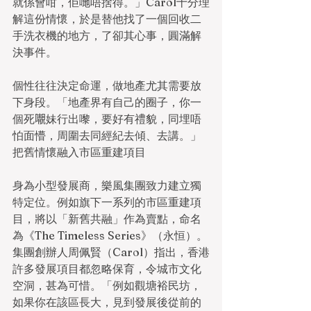
就係會咁，佢哋唔捨得。」Carol十分理
解這份情懷，於是替他找了一個回收二
手洗衣機的地方，了卻其心事，圓滿解
決事件。
個性往往決定命運，做地產尤其需要放
下身段。「地產界有自己的圈子，你一
個死𡃁妹行出嚟，要好有禮貌，同埋唔
怕面懵，周圍去同經紀去傾、去講。」
把舊情懷融入市區重建項目
身為小型發展商，樂風集團致力建立獨
特定位。例如旗下一系列的市區重建項
目，將以「新舊共融」作為賣點，命名
為《The Timeless Series》（永恒）。
集團創辦人周佩賢（Carol）指出，香港
許多發展項目都忽略保育，令城市文化
空洞，甚為可惜。「例如觀塘裕民坊，
如果你在該區長大，見到發展後從前的