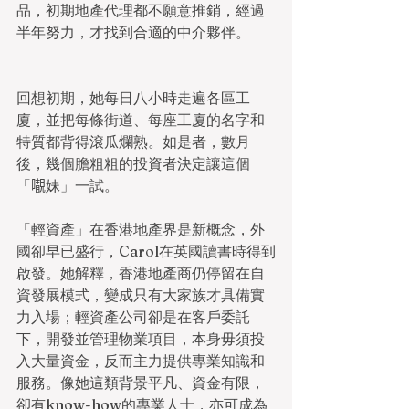
品，初期地產代理都不願意推銷，經過
半年努力，才找到合適的中介夥伴。
回想初期，她每日八小時走遍各區工
廈，並把每條街道、每座工廈的名字和
特質都背得滾瓜爛熟。如是者，數月
後，幾個膽粗粗的投資者決定讓這個
「𡃁妹」一試。
「輕資產」在香港地產界是新概念，外
國卻早已盛行，Carol在英國讀書時得到
啟發。她解釋，香港地產商仍停留在自
資發展模式，變成只有大家族才具備實
力入場；輕資產公司卻是在客戶委託
下，開發並管理物業項目，本身毋須投
入大量資金，反而主力提供專業知識和
服務。像她這類背景平凡、資金有限，
卻有know-how的專業人士，亦可成為