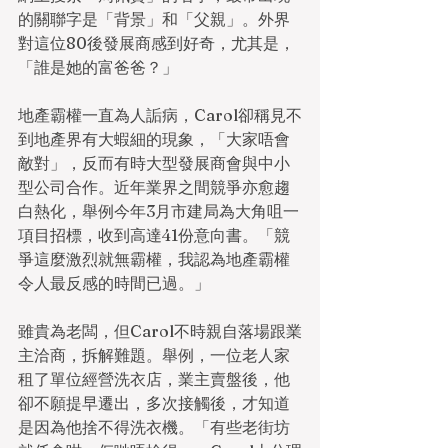
的關聯字是「背景」和「父親」。外界
對這位80後發展商感到好奇，尤其是，
「誰是她的富爸爸？」
地產霸權一直為人詬病，Carol卻稱見不
到地產界有大蝦細的現象，「大家唔會
敵對」，反而有時大型發展商會與中小
型公司合作。近年業界之間競爭亦愈趨
白熱化，舉例今年3月市建局為大角咀一
項目招標，收到高達41份意向書。「競
爭這麼激烈就無霸權，我認為地產霸權
令人最反感的時間已過。」
雖貴為老闆，但Carol不時親自落場跟業
主洽商，拆解難題。舉例，一位老人家
租了單位經營洗衣店，業主賣盤後，他
卻不願提早遷出，多次接觸後，才知道
是因為他捨不得洗衣機。「有些老街坊