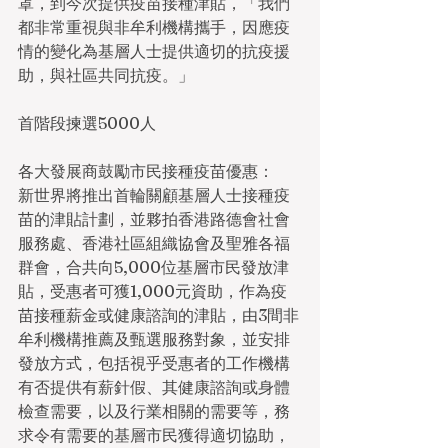
罩，到今次提供疫苗接種津貼，「我們
都非常重視與非牟利機構攜手，因應疫
情的變化為基層人士提供適切的抗疫援
助，與社區共同抗疫。」
首階段揀選5000人
各大發展商鼓勵市民接種疫苗優惠：
新世界將推出首輪關顧基層人士接種疫
苗的津貼計劃，並夥拍香港路德會社會
服務處、香港社區組織協會及聖雅各福
群會，合共向5,000位基層市民發放津
貼，受惠者可獲1,000元資助，作為疫
苗接種薪金或健康諮詢的津貼，由3間非
牟利機構推薦及甄選服務對象，並安排
發放方式，包括視乎受惠者的工作機構
有否提供有薪針假、其健康諮詢或身體
檢查需要，以及行業相關的需要等，務
求令有需要的基層市民獲得適切協助，