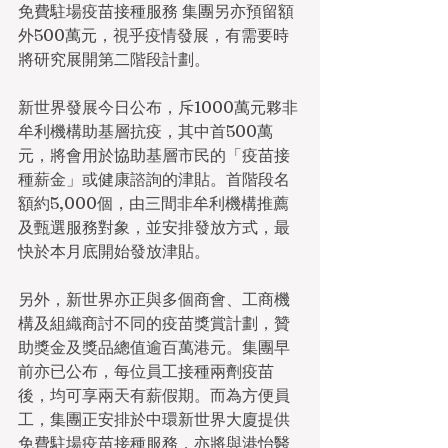
免費駐場疫苗接種服務 集團另亦預留額
外500萬元，視乎疫情發展，有需要時
將研究展開第二階段計劃。
新世界發展今日公布，斥1000萬元夥非
牟利機構助基層抗疫，其中首500萬
元，將會用於協助基層市民的「疫苗接
種薪金」或健康諮詢的津貼。首階段名
額約5,000個，由三間非牟利機構推薦
及甄選服務對象，並安排發放方式，最
快於本月底開始發放津貼。
另外，新世界亦正與多個商會、工商機
構及組織商討不同的疫苗獎賞計劃，贊
助獎金及獎品總值逾百萬港元。集團早
前亦已公布，每位員工接種兩劑疫苗
後，均可享兩天有薪假期。而為方便員
工，集團正安排於中環新世界大廈提供
免費駐場疫苗接種服務，亦將與港怡醫