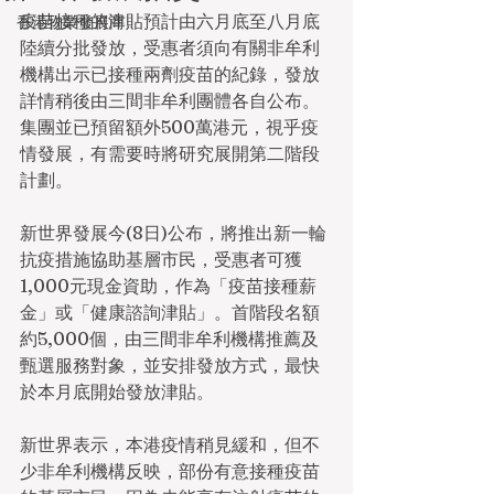
疫苗接種的津貼預計由六月底至八月底
香港物業發展商
陸續分批發放，受惠者須向有關非牟利
機構出示已接種兩劑疫苗的紀錄，發放
詳情稍後由三間非牟利團體各自公布。
集團並已預留額外500萬港元，視乎疫
情發展，有需要時將研究展開第二階段
計劃。
新世界發展今(8日)公布，將推出新一輪
抗疫措施協助基層市民，受惠者可獲
1,000元現金資助，作為「疫苗接種薪
金」或「健康諮詢津貼」。首階段名額
約5,000個，由三間非牟利機構推薦及
甄選服務對象，並安排發放方式，最快
於本月底開始發放津貼。
新世界表示，本港疫情稍見緩和，但不
少非牟利機構反映，部份有意接種疫苗