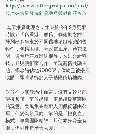
https://www.loftergroup.com/post/
公屋妹晉身發展商冀地產業界百花齊放
 為了推廣此理念，集團於今年8月更限
時設立「舊香港．融舊」藝術概念館，
陳列出多年來於不同舊樓項目珍藏的舊
物件，包括木櫳、舊式電風扇、通花鐵
閘、懷舊燈箱及縫紉機等，又結合新科
技，並與藝術家合作，呈現新舊共融主
題。概念館佔地4000呎，位於已被樂風
收購、即將清拆的太子基隆街騎樓內。
對於不少無殻蝸牛而言，沒有父幹只能
望樓興嘆，至於起樓，更是超級富豪圈
的玩意。樂風集團創辦人周佩賢卻由公
屋二代變為發展商，靠的是「輕資產」
模式、專業團隊精神，即使本身資金有
限，仍可建造摩天大廈。