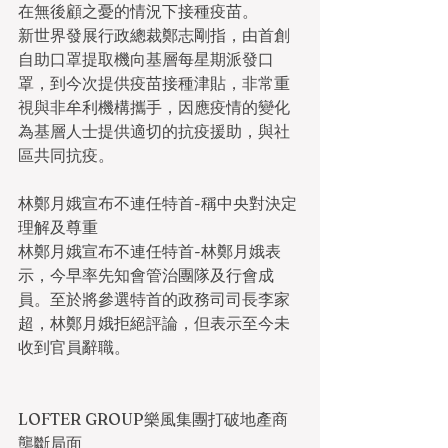
在無後顧之憂的情況下接種疫苗。
新世界發展行政總裁鄭志剛指，由首創
自助口罩提取機向基層每星期派發口
罩，到今次提供疫苗接種津貼，非常重
視與非牟利機構攜手，因應疫情的變化
為基層人士提供適切的抗疫援助，與社
區共同抗疫。
林鄭月娥宣布不連任特首-稱中央對決定
理解及尊重
林鄭月娥宣布不連任特首-林鄭月娥表
示，今早率先知會管治團隊及行會成
員。至於將參選特首的政務司司長李家
超，林鄭月娥拒絕評論，但表示至今未
收到官員辭職。
LOFTER GROUP樂風集團打破地產商
壟斷局面