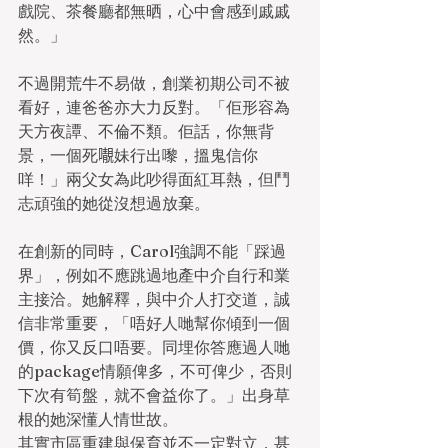
戲院、茶餐廳都無晒，心中會感到戚戚
然。」
不過開荒牛不易做，創業初期公司不被
看好，連爸爸亦大力反對。「佢形容為
天方夜譚、不倫不類。佢話，你無背
景，一個死𡃁妹行出嚟，搵鬼信你
咩！」兩父女為此吵得面紅耳熱，但鬥
志頑強的她從沒想過放棄。
在創新的同時，Carol強調不能「踩過
界」，例如不應跳過地產中介自行和業
主接洽。她解釋，與中介人打交道，誠
信非常重要，「唔好人哋幫你傾到一個
價，你又反口唔要。同埋你答應過人哋
的package情願俾多，不可俾少，否則
下次有筍盤，就不會益你了。」出身草
根的她深懂人情世故。
其實市區重建與保育並不一定對立，甚