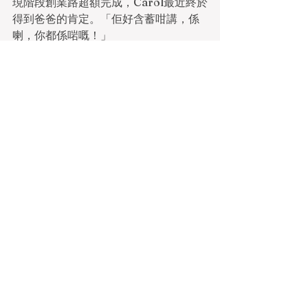
現階段創業路超額完成，Carol最近終於
得到爸爸的肯定。「佢好含蓄咁講，係
喇，你都係啱嘅！」
住石硤尾徙置大廈
這種獨特的公司文化全靠一班年輕同事
打造。現時四十人團隊平均年齡僅三字
頭，並且都是土生土長專業人士，例如
建築師、測量師、機電工程師、法律人
員等。她解釋，由於地產牽涉各種本地
知識，尤其是建築、規劃等法例，「地
頭蟲」優勢較大，而年輕人較靈活、有
創意，不會因循守舊。
1953年木屋區大火後，政府搭建了這種
臨時房屋安置災民，裏面不但沒有電
梯，而且因為單位太納米，居民要共用
廁所、浴室和廚房。她憶述：「小時候
因為屋企太細，我要自己捧個痰盂去公