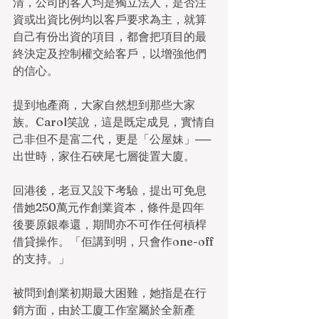
清，公司的客人均是獨立法人，是否注
資或出資比例均以客戶要求為主，就算
自己有份出資的項目，都會把項目的最
終決定及控制權交給客戶，以增強他們
的信心。
提到地產商，大家自然想到那些大家
族。Carol笑說，這是既定成見，實情自
己非但不是富二代，更是「公屋妹」──
出世時，家住石硤尾七層徙置大廈。
回港後，老豆又設下考驗，提出可免息
借她250萬元作創業資本，條件是四年
後要原銀奉還，期間亦不可作任何槓桿
借貸操作。「佢講到明，只會作one-off
的支持。」
被問到創業初期最大困難，她指是在行
銷方面，由於工廈工作室屬於全新產