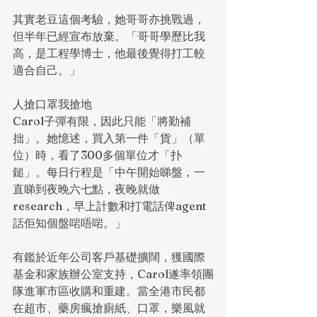
其實老豆這個考驗，她哥哥亦挑戰過，
但半年已經宣布放棄。「哥哥學歷比我
高，是工程學博士，他最後覺得打工較
適合自己。」
人搶口罩我搶地
Carol子彈有限，因此只能「將勤補
拙」。她憶述，買入第一件「貨」（單
位）時，看了300多個單位才「扑
鎚」。每日行程是「中午開始睇盤，一
直睇到夜晚六七點，夜晚就做
research，早上計數和打電話俾agent
話佢知個盤啱唔啱。」
有鑑於近年公司客戶基礎擴闊，獲國際
基金和家族辦公室支持，Carol遂率領團
隊進軍市區收購和重建。當全港市民都
在超市、藥房瘋搶廁紙、口罩，樂風就