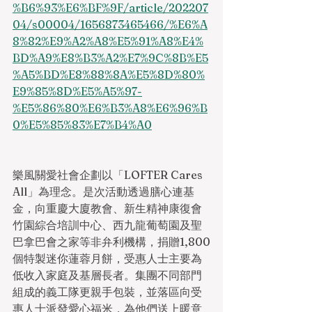
%B6%93%E6%BF%9F/article/202207
04/s00004/1656873465466/%E6%A
8%82%E9%A2%A8%E5%91%A8%E4%
BD%A9%E8%B3%A2%E7%9C%8B%E5
%A5%BD%E8%88%8A%E5%8D%80%
E9%85%8D%E5%A5%97-
%E5%86%80%E6%B3%A8%E6%96%B
0%E5%85%83%E7%B4%A0
樂風關愛社會企劃以「LOFTER Cares 
All」為理念。是次活動透過膳心連基
金，向重慶大廈教會、新生精神康復會
竹園綜合培訓中心、西九龍葡萄園及聖
巴拿巴會之家等非弁利機構，捐贈1,800
個特製迷你蓮蓉月餅，受惠人士主要為
低收入家庭及基層長者。集團不同部門
組成的義工隊更親手包裝，並落區向受
惠人士派發愛心福米，為他們送上暖意