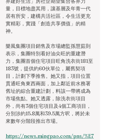
界建好生活」房社企期望集合各界力
量，目標地盡其用，讓基層及年青一代
居有所安，建構共活社區，令生活更充
實精彩，實踐「創造共享價值」的精
神。
樂風集團項目銷售及市場總監孫慧茹則
表示，集團特別看好油尖旺的重建潛
力，集團首個住宅項目旺角洗衣街181至
183號，提供約60伙單位，屬舊契項
目，計劃下季推售。她又指，項目位置
貫通旺角東西兩面，加上鄰近前水務署
舊址的綜合重建計劃，料該一帶將成為
市場焦點。她又透露，除洗衣街項目
外，尚有3個住宅項目及4個工商項目，
分別涉約15.8萬和39.5萬方呎，將於未
來數年分階段推出市場。
https://news.mingpao.com/pns/%E7