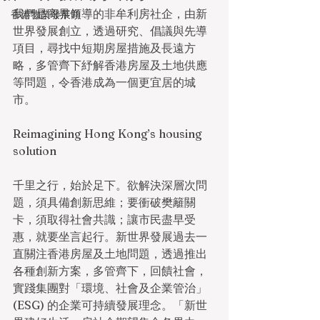
我們是商界領導的非牟利房社企，由新
香港物業發展商
世界發展創立，透過研究、倡議與先導
項目，尋找中短期房屋措施及長遠方
略，多管齊下紓解香港房屋及土地供應
等問題，令香港成為一個更宜居的城
市。
Reimagining Hong Kong’s housing 
solution
千里之行，始於足下。欲解決深層次問
題，須具備創新思維；要衝破樊籬關
卡，須取得社會共識；讓市民盡早受
惠，就要坐言起行。新世界發展過去一
直關注香港房屋及土地問題，透過推出
各種創新方案，多管齊下，回饋社會，
實踐集團對「環境、社會及企業管治」
(ESG) 的企業可持續發展理念。「新世