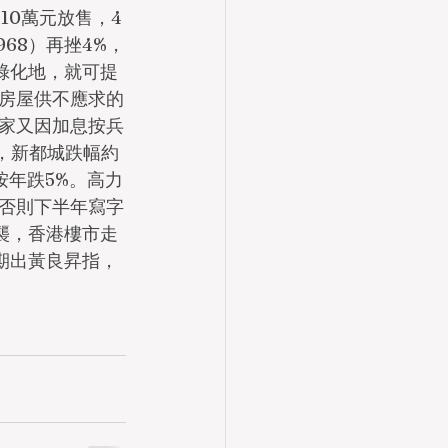
10萬元放售，4
68）再挫4%，
的綠化地，就可提
港房屋供不應求的
家又因加息按兵
，新都城跌幅約
按年跌5%。高力
否則下半年寫字
襲，香港樓市走
期出黃良昇指，