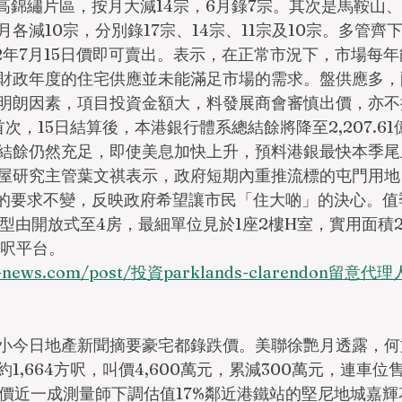
年半高錦繡片區，按月大減14宗，6月錄7宗。其次是馬鞍山
各減10宗，分別錄17宗、14宗、11宗及10宗。多管齊
022年7月15日價即可賣出。表示，在正常市況下，市場每
財政年度的住宅供應並未能滿足市場的需求。盤供應多，
明朗因素，項目投資金額大，料發展商會審慎出價，亦不
次，15日結算後，本港銀行體系總結餘將降至2,207.6
結餘仍然充足，即使美息加快上升，預料港銀最快本季尾
屋研究主管葉文祺表示，政府短期內重推流標的屯門用地
呎的要求不變，反映政府希望讓市民「住大啲」的決心。值
型由開放式至4房，最細單位見於1座2樓H室，實用面積2
方呎平台。
ng-news.com/post/投資parklands-clarendon留意
小今日地產新聞摘要豪宅都錄跌價。美聯徐艷月透露，何
,664方呎，叫價4,600萬元，累減300萬元，連車位售
低估價近一成測量師下調估值17%鄰近港鐵站的堅尼地城嘉