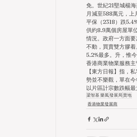
免。世紀21堅城楊海
月減至588萬元，上
平保（2318）跌5
供約8.9萬個房屋
情況。政府一方面要
不動，買賣雙方膠着
5.2%最多。升，
香港商業物業服務主
【東方日報】指，私
勢並不樂觀，單在今
以片區計宗數跌幅最
梁智基 樂風
發展局
賣地
香港物業發展商