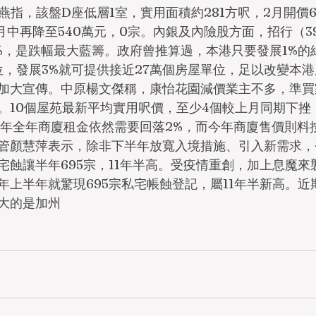
燕指，該盤D座低層1室，實用面積約281方呎，2月開價6
月中再降至540萬元，0宗。內銀及內險股方面，招行（39
.4%，是跌幅最大藍籌。政府曾推算過，本港只要發展1%
單位，發展3%就可提供接近27萬個房屋單位，足以改變本
加大宣傳。中原楊文傑稱，康怡花園減價業主不多，準買
。10個屋苑最新平均實用呎價，至少4個較上月同期下挫
惟今年全年商廈租金依然需要回落2%，而今年商廈售價則料
管顏慧萍表示，除非下半年放寬入境措施、引入新需求，
宅蝕讓半年695宗，11年半高。受疫情重創，加上息魔來
年上半年就驚現695宗私宅帳蝕登記，屬11年半新高。近
大的是加州 