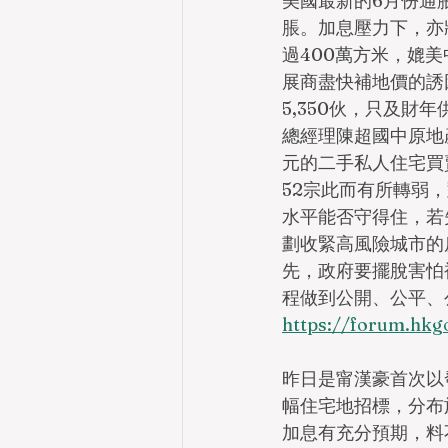
美國最新的6月份通
脹。加息壓力下，亦
過400萬方米，媲
展商盡快補地價的誘因
5,350伙，只及財
總經理陳超國中原地產
元的二手私人住宅買賣
52宗此而有所轉弱
水平能否守得住，若失
劃收緊高風險城市的
先，政府要擺脫害怕
程做到公開、公平、
https://forum.hk
昨日是甯漢豪首次以
幅住宅地招標，分布
加息有充分預期，料