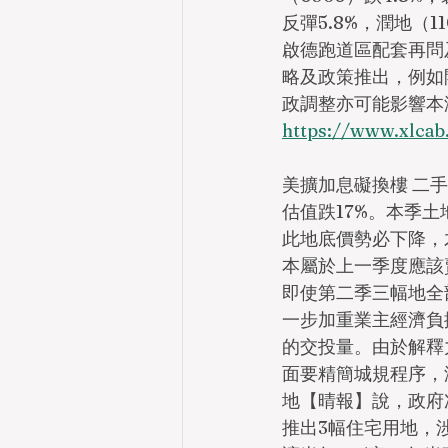
反彈5.8%，潤地（1
啟德跑道區配套再問
略及政策推出，例如
政調整亦可能影響本
https://www.x
美擴加息礙換樓 二手
估值跌17%。本季
此地底價勢必下降，
本屬於上一季度應該
即使第二季三幅地全
一步加重業主經濟負
的交投量。由於解釋
面要精簡城規程序，
地【晴報】說，政府
推出3幅住宅用地，涉