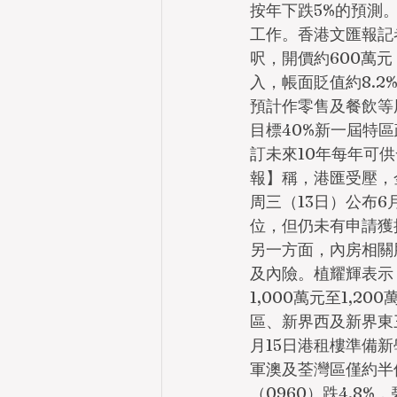
按年下跌5%的預測
工作。香港文匯報記者
呎，開價約600萬元，
入，帳面貶值約8.
預計作零售及餐飲等
目標40%新一屆特
訂未來10年每年可
報】稱，港匯受壓，
周三（13日）公布6
位，但仍未有申請獲批
另一方面，內房相關
及內險。植耀輝表示
1,000萬元至1,2
區、新界西及新界東三
月15日港租樓準備
軍澳及荃灣區僅約半
（0960）跌4.8%