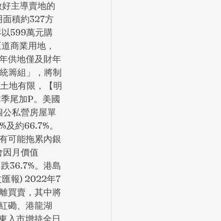
做好主導賣地的
面積約327方
年以599萬元購
臣道商業用地，
半年供地僅及財年
應統籌組」，將制
的土地有限，【明
本季尾加P。美國
局個公私營房屋單
及約66.7%。
有可能拖累內銀
會因月價值
跌36.7%。港島
) 2022年7
拋離買賣，其中將
紅磡、港龍湖
股股東入市增持全日