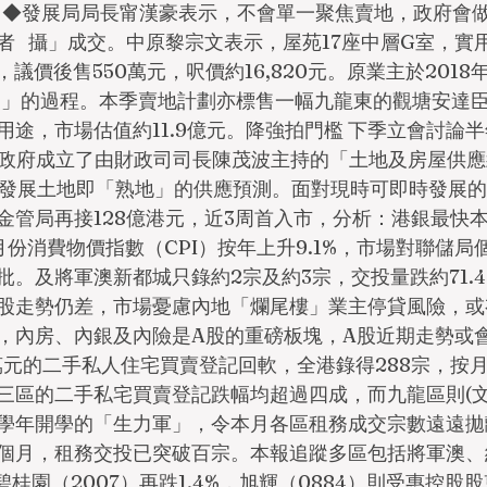
。◆發展局局長甯漢豪表示，不會單一聚焦賣地，政府會
   攝」成交。中原黎宗文表示，屋苑17座中層G室，實用
議價後售550萬元，呎價約16,820元。原業主於2018
2%」的過程。本季賣地計劃亦標售一幅九龍東的觀塘安達
用途，市場估值約11.9億元。降強拍門檻 下季立會討論
區政府成立了由財政司司長陳茂波主持的「土地及房屋供
供發展土地即「熟地」的供應預測。面對現時可即時發展
金管局再接128億港元，近3周首入市，分析：港銀最快
月份消費物價指數（CPI）按年上升9.1%，市場對聯儲
。及將軍澳新都城只錄約2宗及約3宗，交投量跌約71.4%
股走勢仍差，市場憂慮內地「爛尾樓」業主停貸風險，或
，內房、內銀及內險是A股的重磅板塊，A股近期走勢或
00萬元的二手私人住宅買賣登記回軟，全港錄得288宗，按月
區的二手私宅買賣登記跌幅均超過四成，而九龍區則(文匯報
新學年開學的「生力軍」，令本月各區租務成交宗數遠遠
個月，租務交投已突破百宗。本報追蹤多區包括將軍澳、
，碧桂園（2007）再跌1.4%，旭輝（0884）則受惠控