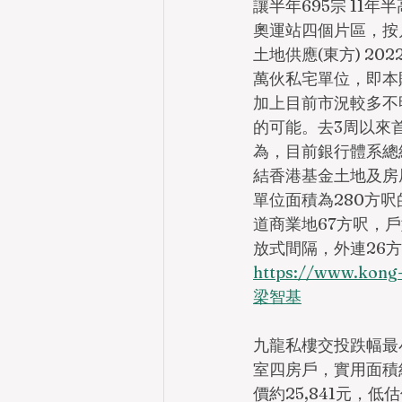
讓半年695宗 11
奧運站四個片區，按月
土地供應(東方) 2
萬伙私宅單位，即本
加上目前市況較多不
的可能。去3周以來首
為，目前銀行體系總
結香港基金土地及房
單位面積為280方
道商業地67方呎，戶
放式間隔，外連26
https://www.ko
梁智基
九龍私樓交投跌幅最
室四房戶，實用面積約1
價約25,841元，