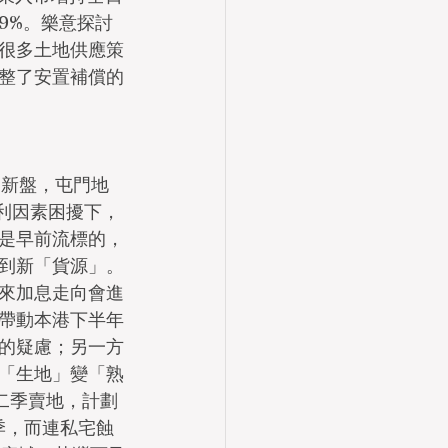
.9%。樂意探討
很多土地供應策
整了安置補償的
邊多新盤，屯門地
利因素困擾下，
是早前流標的，
到新「貨源」。
來加息走向會進
帶動本港下半年
的疑慮；另一方
「生地」變「熟
二季賣地，計劃
一季，而連私宅蝕