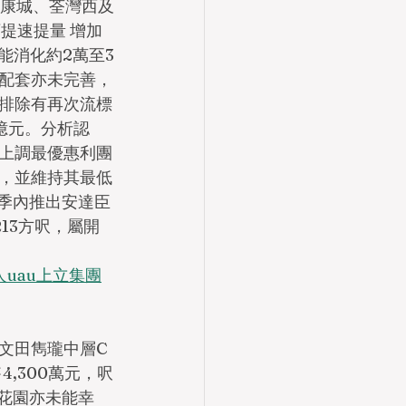
、康城、荃灣西及
下提速提量 增加
年能消化約2萬至3
配套亦未完善，
排除有再次流標
1億元。分析認
上調最優惠利團
，並維持其最低
季內推出安達臣
13方呎，屬開
代理人uau上立集團
文田雋瓏中層C
4,300萬元，呎
輝花園亦未能幸