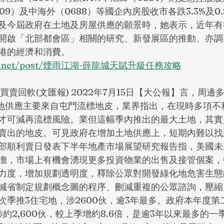
109）及中海外（0688）等國企內房股收市各跌3.3%及0
及今屆政府在土地及房屋供應的願景時，她表示，近年有
開啟「北部都會區」相關的研究、新發展區的推動、亦調
港的經濟和消費。
lcab.net/post/煙雨江湖-薛龍城天賦升級任務攻略
買賣回軟(文匯報) 2022年7月15日【大公報】言，﻿周
土地供應主要來自屯門流標地皮，業界指出，在現時多項不
才可減再流標風險。業但這幅季內推出的最大土地，其實
賣出的地皮。可見政府在增加土地供應上，短期內難以找
部順利賣日發表下半年地產市場展望研究報告指，美國未
擔，市場上有機會湧現更多投資物業的出售及接管個案，
力度，增加規劃透明度，釋除公眾對開發綠化地危害生態
減省制定規劃概念圖的程序、刪減重複的公眾諮詢，壓縮
次季推3住宅地，涉2600伙，逾3年最多。政府本年度第
約2,600伙，較上季增約8.6倍，是逾3年以來最多的