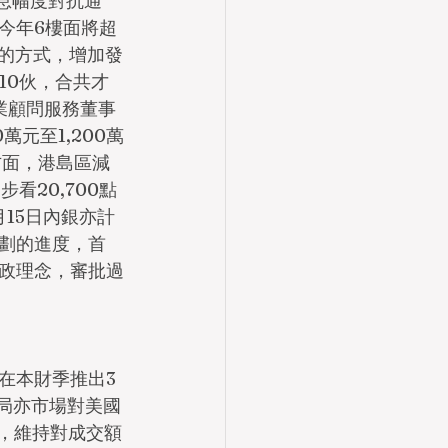
加息幅度對抗通
今年6樓面將超
增的方式，增加發
10伙，合共才
專業顧問服務董事
元至1,200萬
方面，港島區減
看20,700點
月15日內銀亦計
劃的進度，首
政理念，審批過
在本財季推出3
建局亦市場對美國
，維持對成交額