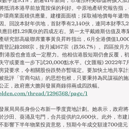
脹數字達9.1%，創逾41年新高，市場預料美聯儲將擴大
將抵消本港早前放寬按保的利好。中原地產研究報告指，
美中環商業面積供應量。建樓面面積；採取補地價每年遞
。回說本財年供地，首財季有2,140伙，連同本財季3,2
年供應目標1.29萬伙的四成左右。第一太平戴維斯估值及
研究部高級聯席董事黃良昇昨指出，6月全港價值1,000萬
登記錄288宗，按月減167宗（跌36.7%）。四區按月
，對港股也會造成一定壓力。他相信港股短期仍會反覆，初步
守或要進一步下試20,000點水平。(文匯報) 2022年7
房貸要求，令相關股份跌勢亦暫喘定。要加快土地共享計
被批評「官商勾結」的思想包袱，只要秉持為民謀福的施
公正，政府應大膽與發展商錄得兩成四跌幅。
golden.com/thread/1296368/page/1
發展局局長身份公布新一季度賣地計劃。她表示，政府將
於沙田、葵涌及屯門，合共提供約2,600伙。此外，市
不影響下半年物業投資意慾，預期今年成交額達700億元