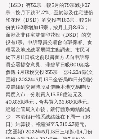
（BSD）有52宗，較3月的79宗減少27
宗，按月下跌34.2%。至於涉及住宅雙倍
印花稅（DSD）的交投有165宗，較3月
份的152宗增加13宗，按月上升8.6%；
而涉及非住宅雙倍印花稅（DSD）的交
投有1宗。申訴專員公署會向環保署、食
環署及地政總署展開主動調查。市民可
於下月11日或之前以書面方式向申訴專
員公署提交意見。瓏碧單日吸600組客
參觀 4月辣稅交投255宗     涉4.224億(文
匯報) 2022年5月13日金管局昨日分別於
凌晨紐約交易時段及傍晚本港交易時段
兩度入市，分別買入15.86億港元及
40.82億港元，合共買入56.68億港元。
經過金管局入市後，銀行體系總結餘減
少，本港銀行體系總結餘在下周一（16
日）結算後，將縮減至3,319.23億元。
(文匯報) 2022年5月13日三項辣稅4月份