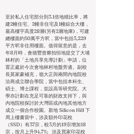
至於私人住宅部分則3.1倍地積比率，將
建2幢住宅、2幢非住宅及1幢綜合大樓，
最高樓宇高度28層(另有2層地庫)，可建
總樓面約50萬平方呎，當中包括3,229
平方呎非住用樓面。值得留意的是，去
年8月時，會德豐曾夥拍恒地提交了大埔
林村的「土地共享先導計劃」申請，位
置正處於今次會地林村地盤旁邊。副校
長莫家豪補充，嶺大正與兩間內地院校
洽商成立聯合學院，當中包括本科生、
碩士、博士課程，並設高等研究院。大
學亦計劃在充足可靠的財政支持下，與
內地院校探討於大灣區或內地其他地方
成立一個合作校園。新地 Silicon Hill 下
周上樓書當中，涉及額外印花稅
（SSD）有37宗，較3月的19宗增加18
宗，按月上升94.7%;   涉及買家印花稅   