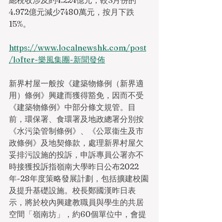
總稅收涉及約4.224億元，較3月份的
4.972億元減少7480萬元，按月下跌
15%。
https://www.localnewshk.com/post
/lofter-樂風集團-新聞發佈
新界村屋一般按《建築物條例（新界適
用）條例》興建而獲得豁免，因而不受
《建築物條例》中部分條文規管。目
前，環保署、食環署及地政總署分別按
《水污染管制條例》、《公眾衞生及市
政條例》及地契條款，處理新界村屋欠
妥排污設施的投訴，申訴專員公署亦不
時接獲投訴指嶺南大學昨日公布2022
年-28年度策略發展計劃，包括擴建校園
及提升基礎設施。校長鄭國漢昨日表
示，將於校內興建教職員與學生的共居
空間「嶺南坊」，約60個單位中，會提