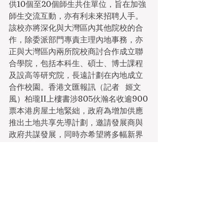
供10個至20個師生共住單位，旨在加強
師生交流互動，亦有利未來招聘人手。
該校亦將深化與大灣區內其他院校的合
作，除委派部門專責主理內地事務，亦
正與大灣區內兩所院校商討合作成立聯
合學院，包括本科生、碩士、博士課程
及設高等研究院，長遠計劃在內地成立
合作校園。香港文匯報訊（記者   姬文
風）柏瓏II上樓書涉805伙瀚名收逾900
票本港房屋土地緊絀，政府為增加供應
推出土地共享先導計劃，邀請發展商與
政府共謀發展，同時亦希望將多幅新界
土地「鬆綁」。發展局昨公布，再接獲
一宗土地共享先導計劃申請，為當局接
獲的第4宗申請。(文匯報) 2022年5月13
日新界大型新盤亦蠢蠢欲動。新鴻基地
產(00016)的大埔白石角Silicon   Hill，
昨公布更多商業配套資料。新地代理總
經理胡致遠稱，基座商場名為Silicon   