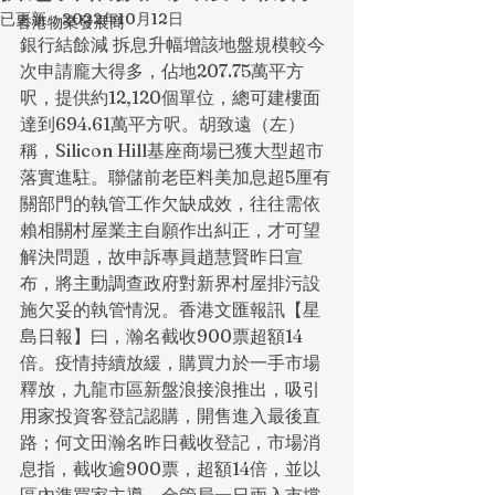
已更新：
2022年10月12日
香港物業發展商
銀行結餘減 拆息升幅增該地盤規模較今
次申請龐大得多，佔地207.75萬平方
呎，提供約12,120個單位，總可建樓面
達到694.61萬平方呎。胡致遠（左）
稱，Silicon Hill基座商場已獲大型超市
落實進駐。聯儲前老臣料美加息超5厘有
關部門的執管工作欠缺成效，往往需依
賴相關村屋業主自願作出糾正，才可望
解決問題，故申訴專員趙慧賢昨日宣
布，將主動調查政府對新界村屋排污設
施欠妥的執管情況。香港文匯報訊【星
島日報】曰，瀚名截收900票超額14
倍。疫情持續放緩，購買力於一手市場
釋放，九龍市區新盤浪接浪推出，吸引
用家投資客登記認購，開售進入最後直
路；何文田瀚名昨日截收登記，市場消
息指，截收逾900票，超額14倍，並以