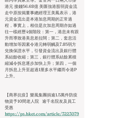
區內準買家主導。金管局一日兩入市撐
港元 接錢56.68億 美匯強港股弱資金流
走中原按揭董事總經理王美鳳表示，港
元資金流出是本港加息周期的正常過
程，事實上，相信是次加息周期亦如過
往一樣經歷4個階段：第一，港息未有跟
升而導致港美息差拉闊；第二，套息活
動增加等因素令港元轉弱觸及7.85弱方
兌換保證水平，引發資金流出及銀行體
系結餘收縮；第三，銀行體系結餘累積
縮減令拆息逐步加快上升；第四，一個
月拆息上升至超過1厘多水平繼而令港P
上升。
【商界抗疫】樂風集團捐逾1.5萬件防疫
物資予10間老人院   逾千名院友及員工
受惠
https://ps.hket.com/article/3223079