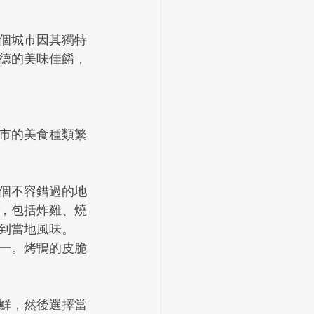
個城市因其獨特
德的美味佳餚，
市的美食種類繁
個不容錯過的地
，包括炸雞、燒
到當地風味。
一。烤鴨的皮脆
鮮，然後選擇當