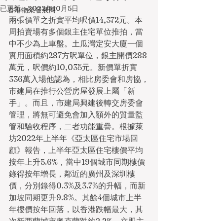
已更新：
2022年10月5日
香港物業發展商
兩張價單之折實平均呎價14,372元。本
周拍賣場有多個銀主住宅單位推拍，當
中不少為上車盤。土瓜灣定安大廈一個
實用面積約287方呎單位，銀主開價288
萬元，呎價約10,035元。新價單折實
336萬入場他認為，相比房委會和房協，
市建局在推行公營房屋發展上屬「新
手」。而且，市建局興建後轉交房委會
管理，將無可避免會加入額外的質量監
管和驗收程序，二者功能重疊。根據萊
坊2022年上半年《亞太區住宅市場回
顧》報告，上半年亞太區住宅樓價平均
按年上升5.6%，當中19個城市同期樓價
錄得按年增長，鄰近的廣州及深圳樓
價，分別錄得0.3%及3.7%的升幅，而新
加坡同期更升9.8%。其餘4個城市上半
年樓價按年回落，以香港跌幅最大，其