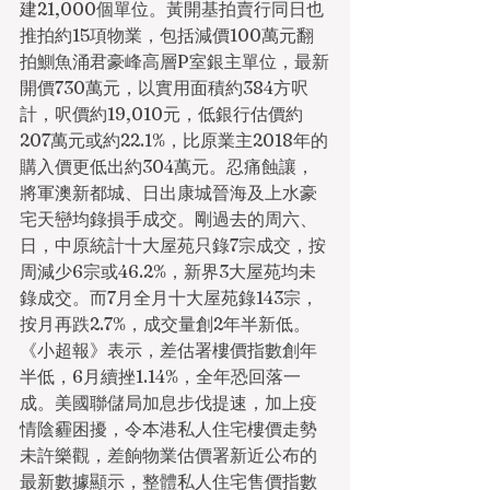
建21,000個單位。黃開基拍賣行同日也
推拍約15項物業，包括減價100萬元翻
拍鰂魚涌君豪峰高層P室銀主單位，最新
開價730萬元，以實用面積約384方呎
計，呎價約19,010元，低銀行估價約
207萬元或約22.1%，比原業主2018年的
購入價更低出約304萬元。忍痛蝕讓，
將軍澳新都城、日出康城晉海及上水豪
宅天巒均錄損手成交。剛過去的周六、
日，中原統計十大屋苑只錄7宗成交，按
周減少6宗或46.2%，新界3大屋苑均未
錄成交。而7月全月十大屋苑錄143宗，
按月再跌2.7%，成交量創2年半新低。
《小超報》表示，差估署樓價指數創年
半低，6月續挫1.14%，全年恐回落一
成。美國聯儲局加息步伐提速，加上疫
情陰霾困擾，令本港私人住宅樓價走勢
未許樂觀，差餉物業估價署新近公布的
最新數據顯示，整體私人住宅售價指數