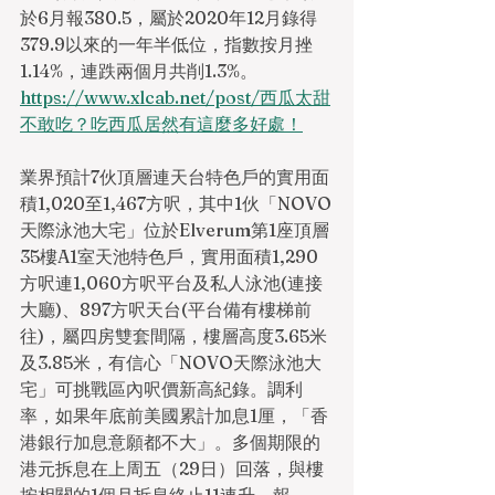
於6月報380.5，屬於2020年12月錄得
379.9以來的一年半低位，指數按月挫
1.14%，連跌兩個月共削1.3%。
https://www.xlcab.net/post/西瓜太甜
不敢吃？吃西瓜居然有這麼多好處！
業界預計7伙頂層連天台特色戶的實用面
積1,020至1,467方呎，其中1伙「NOVO
天際泳池大宅」位於Elverum第1座頂層
35樓A1室天池特色戶，實用面積1,290
方呎連1,060方呎平台及私人泳池(連接
大廳)、897方呎天台(平台備有樓梯前
往)，屬四房雙套間隔，樓層高度3.65米
及3.85米，有信心「NOVO天際泳池大
宅」可挑戰區內呎價新高紀錄。調利
率，如果年底前美國累計加息1厘，「香
港銀行加息意願都不大」。多個期限的
港元拆息在上周五（29日）回落，與樓