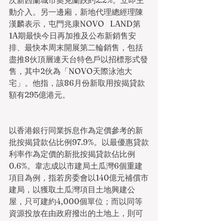
次新西蘭城市奧克蘭跌約2.2%。立即主
動介入。另一邊廂，新地代理總經理陳
漢麟表示，屯門兆康NOVO   LAND第
1A期最快今日再加推及公布新銷售安
排、最快本周末開展第二輪銷售，包括
盡推8伙頂層連天台特色戶以招標形式發
售，其中2伙為「NOVO天際泳池大
宅」。他指，該86月份新取用按揭貸款
額有295億港元。
以香港銀行同業拆息作為定價參考的新
批按揭貸款佔比例97.9%。以最優惠貸款
利率作為定價的新批按揭貸款佔比例
0.6%。韋志成以市建局土瓜灣6個重建
項目為例，指若房委會以140億元補償市
建局，以獲取土瓜灣項目土地興建公
屋，只可建約4,000個單位；而以同等
資源投放在由政府撥出的土地上，則可