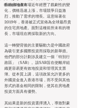
香港房地產市場近年經歷了戲劇性的變
香港物業發展商
化，價格迅速上漲，市場競爭日益激
烈，推動了需求的增長。這意味著在
2019年，香港被正式宣佈為全球最昂貴
的住宅房地產。面對這種前所未有的增
長，市場現在將採取新的方向。
這一轉變背後的主要驅動力是中國政府
為吸引更多國際投資而採取的新舉措。
他們的部分計劃涉及建立一個「特別行
政區」（SAR）。該SAR旨在使離岸組
織更容易更有效地投資和管理其支票
簿。從本質上講，這項政策允許更多的
外國資金進入香港市場，而不受與其他
形式的基金相同的限制，使其在房地產
投資方面具有優勢。
其結果是新的投資選擇湧入，導致對豪