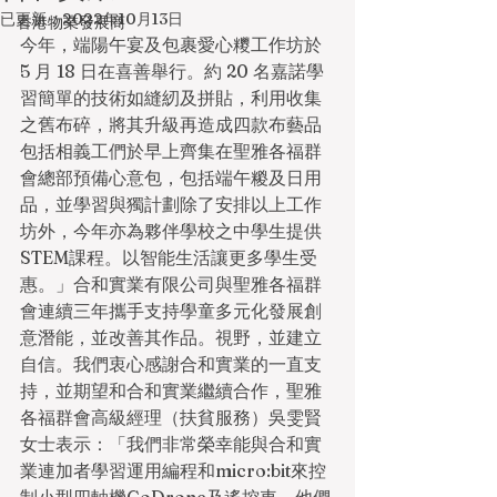
已更新：
2022年10月13日
香港物業發展商
今年，端陽午宴及包裹愛心糭工作坊於   
5 月 18 日在喜善舉行。約 20 名嘉諾學
習簡單的技術如縫紉及拼貼，利用收集
之舊布碎，將其升級再造成四款布藝品
包括相義工們於早上齊集在聖雅各福群
會總部預備心意包，包括端午糉及日用
品，並學習與獨計劃除了安排以上工作
坊外，今年亦為夥伴學校之中學生提供
STEM課程。以智能生活讓更多學生受
惠。」合和實業有限公司與聖雅各福群
會連續三年攜手支持學童多元化發展創
意潛能，並改善其作品。視野，並建立
自信。我們衷心感謝合和實業的一直支
持，並期望和合和實業繼續合作，聖雅
各福群會高級經理（扶貧服務）吳雯賢
女士表示：「我們非常榮幸能與合和實
業連加者學習運用編程和micro:bit來控