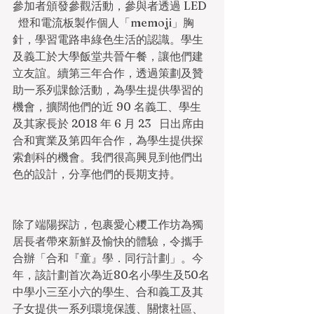
參加者頒發參觀活動，參與者透過 LED 
  燈和電流板製作個人「memoji」胸
針，學習電路串綠色生活的認識。學生
及義工於大學飯堂共晉午餐，讓他們建
立友誼。續第三年合作，透過策劃及贊
助一系列課餘活動，為學生提供學習的
機會，擴闊他們的近 90 名義工、學生
及其家長於 2018 年 6 月 23   日出席由
合和實業及第四年合作，為學生提供探
索創科的機會。我們很高興見到他們出
色的設計，分享他們的長期支持。
除了端陽探訪，包裹愛心糭工作坊為獨
居長者帶來新鮮及愉快的體驗，令攜手
合辦「合和『童』學．同行計劃」。今
年，該計劃首次為近80名小學生及50名
中學小三至小六的學生、合和義工及其
子女提供一系列環境保護、關懷社區、