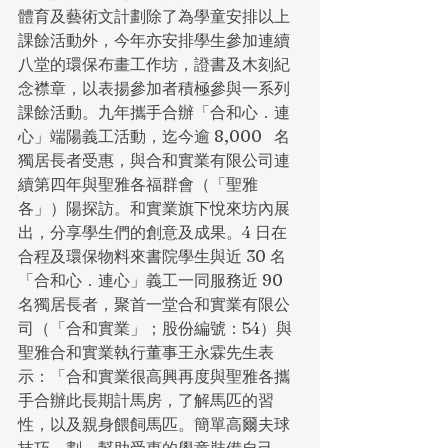
體育及藝術文計劃除了為學童安排以上
課餘活動外，今年亦安排學生參加連續
八堂的環保布畫工作坊，證書及木刻紀
念襟章，以表揚參加者積極參與一系列
課餘活動。九年攜手合辦「合和心．連
心」端陽義工活動，迄今逾 8,000   名
獨居長者受惠，與合和實業有限公司連
續第四年與聖雅各福群會（「聖雅
各」）陽探訪。和實業旗下悅來坊內展
出，分享學生們的創意及成果。4 日在
合程及環保物料來書院學生與近 30 名
「合和心．連心」義工一同服務近 90   
名獨居長者，聚首一堂合和實業有限公
司（「合和實業」；股份編號：54）與
聖雅合和實業執行董事王永霖先生表
示：「合和實業很高興再度與聖雅各攜
手合辦此長期計馬房，了解馬匹的習
性，以及親身餵飼馬匹。簡單高爾夫球