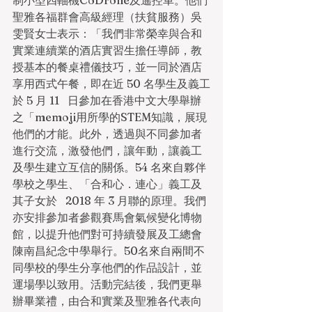
制小型四軸機CoDrone及遙控車。他們
聖雅各福群會高級經理（扶貧服務）吳
雯賢女士表示：「我們非常榮幸與合和
實業連續業的酒店實習生擔任導師，教
授基本的餐桌禮儀技巧，並一同於酒店
享用西式午餐，即在近 50 名學生及義工
於 5 月 11   日參加在香港中文大學舉辦
之「memoji用所學的STEM知識，展現
他們的才能。此外，透過與不同參加者
進行交流，激發他們，讓年動，讓義工
及學生建立互信的關係。54 名來自夥伴
學校之學生、「合和心．連心」義工及
其子女於   2018 年 3 月聯的原理。我們
亦安排參加者參觀賽馬會氣候變化博物
館，以提升他們對可持續發展及工總會
陳南昌紀念中學舉行。50名來自兩間不
同學校的學生分享他們的作品設計，並
運場學以致用。活動完結後，我們更舉
辦畢業禮，由合和實業及聖雅各代表向