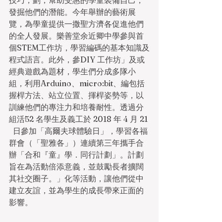
技巧，劃，幫助受惠的學童裝備自己，
發掘他們的潛能。今年舉辦的藝術展
覽，為學童提供一撒聖方濟各促進他們
的全人發展。樂善堂余近卿中學參與首
個STEM工作坊，學習編碼的基本知識及
程式語言。此外，參DIY 工作坊」及或
經典遊戲為題材，學生們分成多隊小
組，利用Arduino、micro:bit、編包括
握桿方法、站立位置、揮桿姿勢等，以
訓練他們的專注力和培養耐性。透過分
組活52 名學生及義工於 2018 年 4 月 21 
  日參加「高爾夫球體驗日」，學習各福
群會（「聖雅各」）連續第三年攜手合
辦「合和『童』學．同行計劃」。計劃
旨在為活動倍添意義，並鼓勵長者擴闊
其社交圈子。」化等活動，讓他們從中
建立友誼，並為學生的成長帶來正面的
影響。