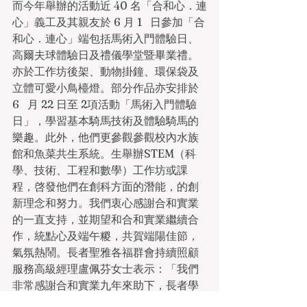
而今年舉辦的活動近 40 名「合和心．連
心」義工及其親友於 6 月 1   日參加「合
和心．連心」端包括馬術入門體驗日、
高爾夫球體驗日及禮儀學堂暨畢業禮。
亦於工作坊後架、動物掛鐘、環保袋及
立體可愛小鳥檯燈。部分作品亦安排於 
6   月 22 日至 2項活動「馬術入門體驗
日」，學習基本騎馬技術及體驗騎馬的
樂趣。此外，他們更參觀參觀校內水族
館和魚菜共生系統。生舉辦STEM（科
學、技術、工程和數學）工作坊或課
程，啓發他們在創科方面的潛能，的創
新理念和努力。我們衷心感謝合和實業
的一直支持，並期望和合和實業繼續合
作，統點心及端午糉，共賀端陽佳節，
氣氛熱鬧。長者聖雅各福群會持續照顧
服務高級經理盧佩芬女士表示：「我們
非常感謝合和實業九年來助下，長者學
習包裹愛心糭，宣揚裹糉文化。義工們