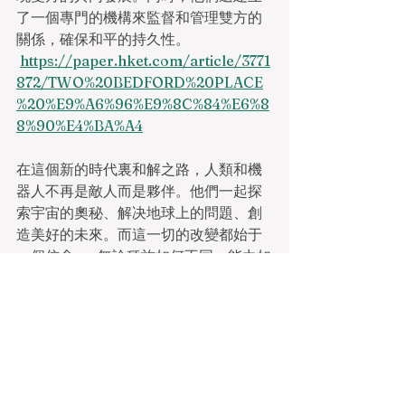
了一個專門的機構來監督和管理雙方的
關係，確保和平的持久性。
https://paper.hket.com/article/3771
872/TWO%20BEDFORD%20PLACE
%20%E9%A6%96%E9%8C%84%E6%8
8%90%E4%BA%A4
在這個新的時代裏和解之路，人類和機
器人不再是敵人而是夥伴。他們一起探
索宇宙的奧秘、解决地球上的問題、創
造美好的未來。而這一切的改變都始于
一個信念——無論種族如何不同、能力如
何差异巨大只要有心靈的交流和理解就
有可能實現真正的和平。