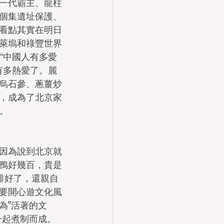
一代霸主、龍柱
個集遺址保護、
看點其實在明日
萊塢和祿豐世界
“中國人有多愛
有多熱愛了。麗
烏石參、蔥薑炒
，成為了北京家
。
因為說到北京就
鴨好幾百，貴是
排好了，還親自
要開心遊文化風
為"活著的文
一起煮制而成。