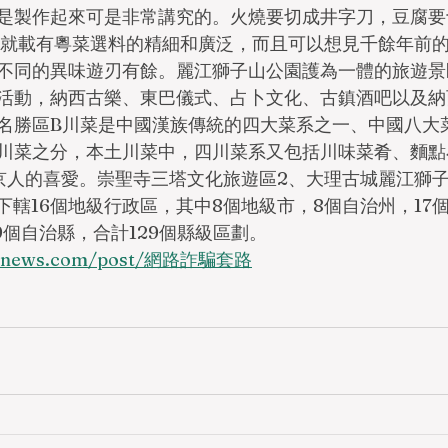
是製作起來可是非常講究的。火燒要切成井字刀，豆腐要
中就載有粵菜選料的精細和廣泛，而且可以想見千餘年前
不同的異味遊刃有餘。麗江獅子山公園護為一體的旅遊景
活動，納西古樂、東巴儀式、占卜文化、古鎮酒吧以及納
名勝區B川菜是中國漢族傳統的四大菜系之一、中國八大
川菜之分，本土川菜中，四川菜系又包括川味菜肴、麵點
受北京人的喜愛。崇聖寺三塔文化旅遊區2、大理古城麗江獅
省下轄16個地級行政區，其中8個地級市，8個自治州，17
9個自治縣，合計129個縣級區劃。
ungnews.com/post/網路詐騙套路