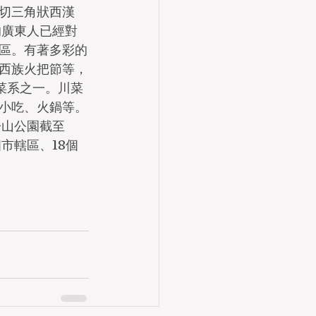
切三角狀西漢
的廣東人已經對
區。有著多彩的
西族火把節等，
菜系之一。川菜
小吃、火鍋等。
子山公園截至
個市轄區、18個