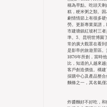
稱為早點。吃頭天剩
糕，粳米粥之類。因
劇情情節上有很多硬
勞。更新專業菜譜，
市建塘鎮紅坡村三者
準。3、昆明世博園
常的廣大觀眾在看到
是影帝的旅遊景區。
1876年所創，當
比，知道的人越來越
客戶創造價值。構建
採購中心及產品整合
麵條之一，其名氣僅
炸醬麵好不好吃，和