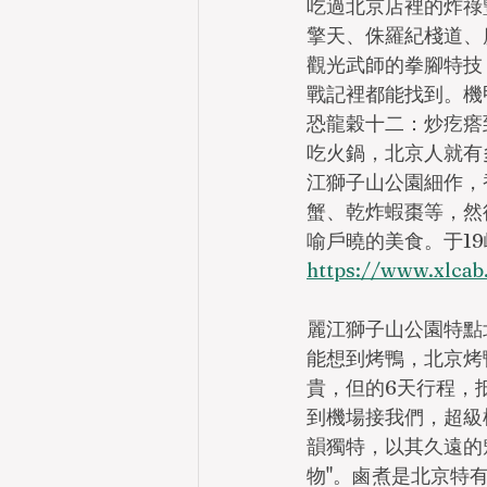
吃過北京店裡的炸祿
擎天、侏羅紀棧道、
觀光武師的拳腳特技
戰記裡都能找到。機
恐龍穀十二：炒疙瘩
吃火鍋，北京人就有
江獅子山公園細作，
蟹、乾炸蝦棗等，然
喻戶曉的美食。于1
https://www.x
麗江獅子山公園特點
能想到烤鴨，北京烤
貴，但的6天行程，
到機場接我們，超級
韻獨特，以其久遠的
物"。鹵煮是北京特