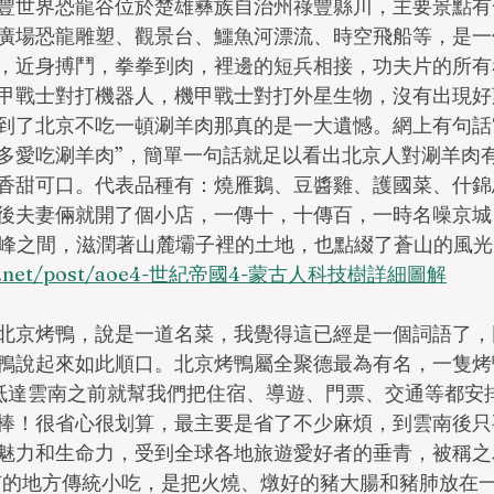
豐世界恐龍谷位於楚雄彝族自治州祿豐縣川，主要景點有
廣場恐龍雕塑、觀景台、鱷魚河漂流、時空飛船等，是一
，近身搏鬥，拳拳到肉，裡邊的短兵相接，功夫片的所有
甲戰士對打機器人，機甲戰士對打外星生物，沒有出現好
到了北京不吃一頓涮羊肉那真的是一大遺憾。網上有句話
多愛吃涮羊肉”，簡單一句話就足以看出北京人對涮羊肉
香甜可口。代表品種有：燒雁鵝、豆醬雞、護國菜、什錦
後夫妻倆就開了個小店，一傳十，十傳百，一時名噪京城
9峰之間，滋潤著山麓壩子裡的土地，也點綴了蒼山的風光
lcab.net/post/aoe4-世紀帝國4-蒙古人科技樹詳細圖解
北京烤鴨，說是一道名菜，我覺得這已經是一個詞語了，
鴨說起來如此順口。北京烤鴨屬全聚德最為有名，一隻烤
抵達雲南之前就幫我們把住宿、導遊、門票、交通等都安
棒！很省心很划算，最主要是省了不少麻煩，到雲南後只
魅力和生命力，受到全球各地旅遊愛好者的垂青，被稱之
有的地方傳統小吃，是把火燒、燉好的豬大腸和豬肺放在