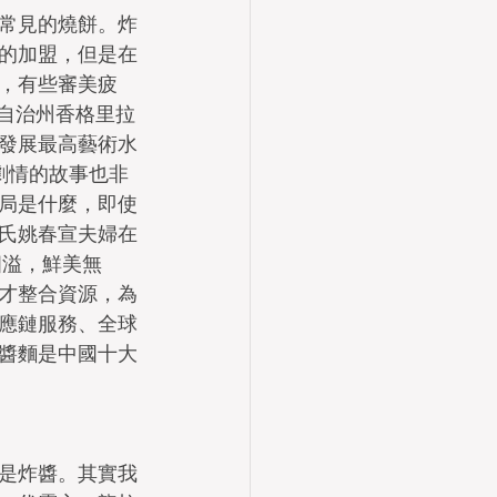
常見的燒餅。炸
的加盟，但是在
，有些審美疲
自治州香格里拉
發展最高藝術水
劇情的故事也非
局是什麼，即使
氏姚春宣夫婦在
四溢，鮮美無
才整合資源，為
應鏈服務、全球
醬麵是中國十大
是炸醬。其實我