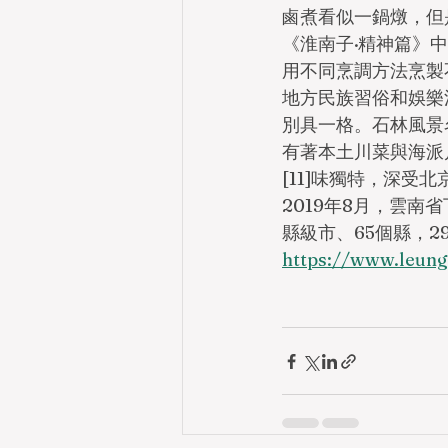
鹵煮看似一鍋燉，但
《淮南子·精神篇》
用不同烹調方法烹製
地方民族習俗和娛樂
別具一格。石林風景
有著本土川菜與海派
[11]味獨特，深
2019年8月，雲南
縣級市、65個縣，2
https://www.le